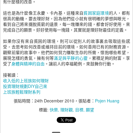
有什麼樣的改善。
這也是為什麼像王永慶、卡內基，這種來自
貧困家庭環境
的人，都有
很高的動機，要去理好財，因為他們從小就有很明確的夢想與眼光，
看到自己將來擺脫貧窮的遠景，每一塊賺來的錢，都會好好使用，來
完成自己的願景。好好使用每一塊錢，其實就是理好財最佳的定義。
如果你沒有來自貧困的環境，則可以從別人的故事裏去吸取這些感
受，去思考如何改善或維持目前的環境，如何善用已有的財務資源。
觀察前輩的故事中，他們如何努力賺取生存的所需，懷抱哪些希望，
展現怎樣的勇氣，擁有何等
滿足與平靜的心靈
，累積足夠的財富，享
受了
身體與精神的自由
。讓前人的幸福範例，來鼓舞你行動。
接著讀：
收入低的上班族如何理財
投資理財規劃DIY自己來
上班族輕鬆理財系列
張貼時間：
24th December 2010
，張貼者：
Pojen Huang
標籤:
快樂
理財觀
目標
願望