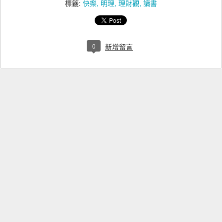
標籤:
快樂
明理
理財觀
讀書
0
新增留言