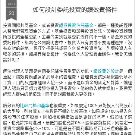
DEC
如何設計委託投資的績效費條件
20
投資國際共同基金，或者投資
證券投資信託基金
，都是一種委託經理
人替我們管理資金的方式，基金投資和證券投資信託、證券投資顧問
所提供的全權委託，主要的差別就是委託條件的不一樣，基金方式的
委託條件，都寫在公開說明書中，投資人只有要或不要兩種選擇，沒
有商討的餘地，簽訂全權委託或建立企業內投資團隊，則讓投資人有
較多的選擇，如果有機會設計一份委託他人管理資金條件，我會怎樣
設計呢？
解決代理人問題是這個委託條件最重要的功能。
績效費的設計
是一個
重點，績效費應該遠多於基本的管理費，管理費應該是類似最低基本
工資，目的只是讓經理人餓不死，而不是以資金的固定%計算，讓經
理人認為只要努力說服你投入更多資金，他的收入就會增加。我需要
經理人提供的是績效，而不是說服我投入更多錢。
績效費的
比較門檻和基準
也很重要，如果規定100%只能投入台灣股市
的大型股，則台灣五十指數是不錯的比較基準，如果規定100%投入台
灣股市的任何股票，則加權股價指數會是更好的基準。假如除了選
股，也允許擇時進出，最低持股也允許0%，股債都能投資，則設定一
個資金報酬率在5%~10%，可能是在不同利率時期可以考慮的基準。
這有點像我們自己在市場中選股時所注意的要求報酬率。假如規定最