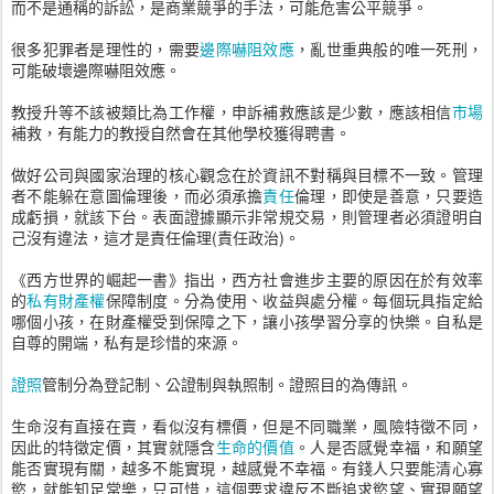
而不是通稱的訴訟，是商業競爭的手法，可能危害公平競爭。
很多犯罪者是理性的，需要
邊際嚇阻效應
，亂世重典般的唯一死刑，
可能破壞邊際嚇阻效應。
教授升等不該被類比為工作權，申訴補救應該是少數，應該相信
市場
補救，有能力的教授自然會在其他學校獲得聘書。
做好公司與國家治理的核心觀念在於資訊不對稱與目標不一致。管理
者不能躲在意圖倫理後，而必須承擔
責任
倫理，即使是善意，只要造
成虧損，就該下台。表面證據顯示非常規交易，則管理者必須證明自
己沒有違法，這才是責任倫理(責任政治)。
《西方世界的崛起一書》指出，西方社會進步主要的原因在於有效率
的
私有財產權
保障制度。分為使用、收益與處分權。每個玩具指定給
哪個小孩，在財產權受到保障之下，讓小孩學習分享的快樂。自私是
自尊的開端，私有是珍惜的來源。
證照
管制分為登記制、公證制與執照制。證照目的為傳訊。
生命沒有直接在賣，看似沒有標價，但是不同職業，風險特徵不同，
因此的特徵定價，其實就隱含
生命的價值
。人是否感覺幸福，和願望
能否實現有關，越多不能實現，越感覺不幸福。有錢人只要能清心寡
慾，就能知足常樂，只可惜，這個要求違反不斷追求慾望、實現願望