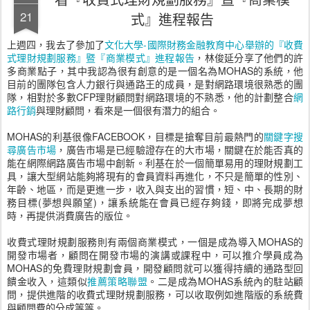
21
式』進程報告
上週四，我去了參加了
文化大學-國際財務金融教育中心舉辦的『收費
式理財規劃服務』暨『商業模式』進程報告
，林俊延分享了他們的許
多商業點子，其中我認為很有創意的是一個名為MOHAS的系統，他
目前的團隊包含人力銀行與通路王的成員，是對網路環境很熟悉的團
隊，相對於多數CFP理財顧問對網路環境的不熟悉，他的計劃整合
網
路行銷
與理財顧問，看來是一個很有潛力的組合。
MOHAS的利基很像FACEBOOK，目標是搶奪目前最熱門的
關鍵字搜
尋廣告市場
，廣告市場是已經驗證存在的大市場，關鍵在於能否真的
能在網際網路廣告市場中創新。利基在於一個簡單易用的理財規劃工
具，讓大型網站能夠將現有的會員資料再進化，不只是簡單的性別、
年齡、地區，而是更進一步，收入與支出的習慣，短、中、長期的財
務目標(夢想與願望)，讓系統能在會員已經存夠錢，即將完成夢想
時，再提供消費廣告的版位。
收費式理財規劃服務則有兩個商業模式，一個是成為導入MOHAS的
開發市場者，顧問在開發市場的演講或課程中，可以推介學員成為
MOHAS的免費理財規劃會員，開發顧問就可以獲得持續的通路型回
饋金收入，這類似
推薦策略聯盟
。二是成為MOHAS系統內的駐站顧
問，提供進階的收費式理財規劃服務，可以收取例如進階版的系統費
與顧問費的分成等等。