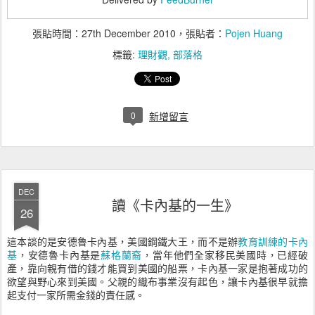
張貼時間：
27th December 2010
，張貼者：
Pojen Huang
標籤:
理財觀
部落格
0
新增留言
DEC
讀《卡內基的一生》
26
這本談的是安德魯卡內基，美國鋼鐵大王，而不是辦
教育訓練的卡內
基
，安德魯卡內基是
蘇格蘭裔
，當年他們全家移民美國時，已經破
產，靠向親有借的錢才能買到美國的船票，卡內基一家是抱著成功的
欲望與野心來到美國。父親的織布事業沒有起色，讓卡內基很早就擔
起支付一家所需金錢的責任感。