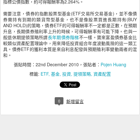
指標公債指數，約可得報酬率為2.264%。
需要注意，債券的指數股票型基金(ETF交易所交易基金)，並不像債
券需持有到期的類貨幣型基金，也不是像股票買進長期持有(BUY
AND HOLD)的策略，債券ETF的可得報酬率不一定都是正數，在預期
升息，長期債券殖利率上升的時候，可得報酬率有可能下降。也與一
般退休期提領策略所謂
長年期債券階梯
不一樣。寶來富盈債券基金比
較類似資產配置理論中，用來降低投資組合年度波動風險的這一類工
具。債券ETF的獲利本質是來自利息配發與預期殖利率變動兩者的混
和。
張貼時間：
22nd December 2010
，張貼者：
Pojen Huang
標籤:
ETF
基金
投資
提領策略
資產配置
0
新增留言