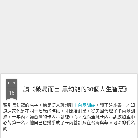
DEC
讀《破局而出 黑幼龍的30個人生智慧》
18
聽到黑幼龍的名字，總是讓人聯想到
卡內基訓練
，讀了這本書，才知
道原來他是在四十七歲的時候，才開始創業，從美國代理了卡內基訓
練，十年內，讓台灣的卡內基訓練中心，成為全球卡內基訓練加盟中
心的第一名，他自己也幾乎成了卡內基訓練在台灣與華人地區的代名
詞。