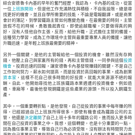
綜合安德魯卡內基的早年的奮鬥經歷，我認為， 卡內基的成功，從當
一位
上班族開始
，但是他工作充滿熱忱與積極，不自我設限，總是尋
找更好的機會，並且自學所需要的技能，不論是電報翻譯，或是商業
會計的簿記，到學習鐵路主管如何應變危機，在最需要的時刻，主管
放假不在的時候，勇敢擔起責任，即使逾越職權，只要做得真的夠
好，沒有人怪他自作主張，反而，給他升職，正式擔任主管的備援。
這種努力學習，成為工作環境中主管與最重要專業人員的備援，讓他
升職迅速，是年輕上班族最需要的精神。
另外一個關鍵，是他的主管報給他一個投資的機會，雖然沒有存夠
錢，他壓上自己與家裏所有的錢，再和主管借錢，一同參與這個
投資
機會
。投資迅速的回報，讓安德魯卡內基發現賺錢的關鍵，不是自己
工作如何努力，薪水如何提高，而是投資於高回報的事業，成為創業
資本家
，這樣不花自己很多時間的好投資，就能大來源源不絕的報
酬。自此，他開始尋找他上班族鐵路本業週遭的投資機會，例如造
橋、車廂等，最後他發現鋼鐵是這些產業的源頭，所以投入鋼鐵生
產。
其中，一個重要轉折點，是他發現，自己從投資的事業中每年賺的所
得，已經超過自己上班族所得很多，即使有機會成為鐵路公司的主
管，他還是
決定離開
了自己上班十多年的鐵路公司，進而投入更多時
間在自己投資的事業之中。我想，這個轉變，也是十分重要的一點，
因為擔任事業主管，導致自己行為必須受限，沒有辦法有時間努力去
爭取自己事業的訂單與契約，全力投入自己與人合夥的事業，讓他更