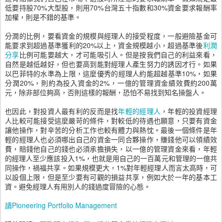
低要持股70%大型股，則用70%台灣五十指數和30%資金要求報酬率
加權，則是不錯的基準。
分潤的比例，要看資金的規模與經理人的接受程度，一般避險基金可
能要求到超過基準獲利的20%以上，資金規模越小，超過基準後
利潤
分享
比例可能要越大，才可能吸引人。但是按我們自己的利益來看，
自然是越低越好，但也要高到能對經理人產生努力的誘因才行。如果
以巴菲特的水準為上限，這麼優秀的經理人約能超越基準10%，如果
分潤20%，則約為投入資金的2%，一億的管理資金績效費約200萬
元，除非部位夠高，否則這樣的報酬，恐怕不易找到知名操盤人。
也因此，對投資人最有利的反而是找
年輕的經理人
，年輕的投資經理
人比較可能接受這麼嚴苛的條件，對較低的待遇也願意，只要有資金
讓他操作，對辛苦的分析工作也較有體力與熱忱。最後一個條件是年
輕的經理人也必須哪出自己的資金一同合夥操作，賺錢他可以領績效
費，賠錢他自己的錢也必須承擔損失，以一億的管理資金來看，年輕
的經理人至少應該投入1%，也就是用自己的一百萬元和管理的一億共
同操作，禍福共享。如果規模更大，1%對年輕經理人而言太高時，可
以設個上限，但是至少要有可觀的損益共享，例如大於一年的基本工
資。避免經理人有用別人的錢過度冒險的心態。
讀Pioneering Portfolio Management