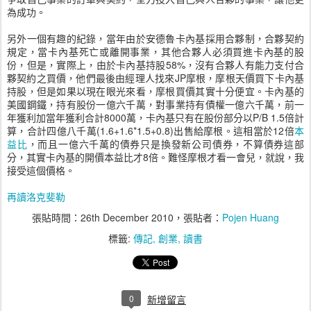
為成功。
另外一個有趣的紀錄，當年由於安德魯卡內基採用合夥制，合夥契約
規定，當卡內基死亡或離開事業，其他合夥人必須買進卡內基的股
份，但是，實際上，由於卡內基持股58%，沒有合夥人有能力支付合
夥契約之買價，他們最後由經理人找來JP摩根，摩根天價買下卡內基
持股，但是如果以現在眼光來看，摩根買價其實十分便宜。卡內基的
美國鋼鐵，持有股份一億六千萬，對事業持有債權一億六千萬，前一
年獲利加當年獲利合計8000萬，卡內基只有在股份部分以P/B 1.5倍計
算，合計四億八千萬(1.6+1.6*1.5+0.8)出售給摩根。這相當於12倍
本
益比
，而且一億六千萬的債券只是換發新公司債券，不算債券這部
分，其實卡內基的開價本益比才8倍。難怪摩根才看一會兒，就說，我
接受這個價格。
再讀洛克斐勒
張貼時間：
26th December 2010
，張貼者：
Pojen Huang
標籤:
傳記
創業
讀書
0
新增留言