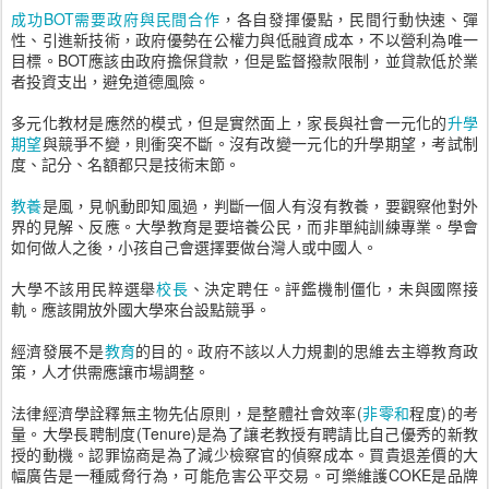
成功BOT需要政府與民間合作
，各自發揮優點，民間行動快速、彈
性、引進新技術，政府優勢在公權力與低融資成本，不以營利為唯一
目標。BOT應該由政府擔保貸款，但是監督撥款限制，並貸款低於業
者投資支出，避免道德風險。
多元化教材是應然的模式，但是實然面上，家長與社會一元化的
升學
期望
與競爭不變，則衝突不斷。沒有改變一元化的升學期望，考試制
度、記分、名額都只是技術末節。
教養
是風，見帆動即知風過，判斷一個人有沒有教養，要觀察他對外
界的見解、反應。大學教育是要培養公民，而非單純訓練專業。學會
如何做人之後，小孩自己會選擇要做台灣人或中國人。
大學不該用民粹選舉
校長
、決定聘任。評鑑機制僵化，未與國際接
軌。應該開放外國大學來台設點競爭。
經濟發展不是
教育
的目的。政府不該以人力規劃的思維去主導教育政
策，人才供需應讓市場調整。
法律經濟學詮釋無主物先佔原則，是整體社會效率(
非零和
程度)的考
量。大學長聘制度(Tenure)是為了讓老教授有聘請比自己優秀的新教
授的動機。認罪協商是為了減少檢察官的偵察成本。買貴退差價的大
幅廣告是一種威脅行為，可能危害公平交易。可樂維護COKE是品牌