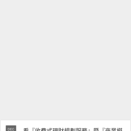
看『收費式理財規劃服務』暨『商業模
DEC