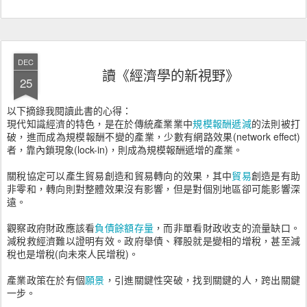
DEC
讀《經濟學的新視野》
25
以下摘錄我閱讀此書的心得：
現代知識經濟的特色，是在於傳統產業業中
規模報酬遞減
的法則被打
破，進而成為規模報酬不變的產業，少數有網路效果(network effect)
者，靠內鎖現象(lock-in)，則成為規模報酬遞增的產業。
關稅協定可以產生貿易創造和貿易轉向的效果，其中
貿易
創造是有助
非零和，轉向則對整體效果沒有影響，但是對個別地區卻可能影響深
遠。
觀察政府財政應該看
負債餘額存量
，而非單看財政收支的流量缺口。
減稅救經濟難以證明有效。政府舉債、釋股就是變相的增稅，甚至減
稅也是增稅(向未來人民增稅)。
產業政策在於有個
願景
，引進關鍵性突破，找到關鍵的人，跨出關鍵
一步。