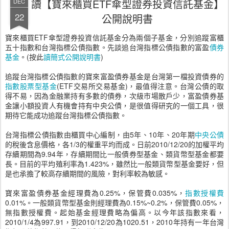
讀【寶來櫃買ETF傘型證券投資信託基金】
DEC
22
公開說明書
寶來櫃買ETF傘型證券投資信託基金分為兩個子基金，分別追蹤富櫃
五十指數和台灣指標公債指數。先談追台灣指標公債指數的富盈
債券
基金
。(按此
讀簡式公開說明書
)
追蹤台灣指標公債指數的寶來富盈債券基金是台灣第一檔投資債券的
指數股票型基金
(ETF交易所交易基金)，最值得注意。台灣公債的取
得不易，因為金融業持有多數的債券，次級市場散戶少，富盈債券基
金讓小額投資人有機會持有中央公債，是很值得研究的一個工具，很
期待它能成功追蹤台灣指標公債指數。
台灣指標公債指數由櫃買中心編制，由5年、10年、20年期
中央公債
的稅後含息價格，各1/3的權重平均而成。日前2010/12/20的加權平均
存續期間為9.94年，存續期間比一般債券型基金、類貨幣型基金都要
長。目前的平均殖利率為1.423%，雖然比一般類貨幣型基金要好，但
是也承擔了較高存續期間的風險，對利率較為敏感。
寶來富盈債券基金經理費為0.25%，保管費0.035%，
指數授權費
0.01%。一般類貨幣型基金則經理費為0.15%~0.2%，保管費0.05%，
無指數授權費。起始基金經理費略為偏高。以今年該指數來看，
2010/1/4為997.91，到2010/12/20為1020.51，2010年持有一年台灣