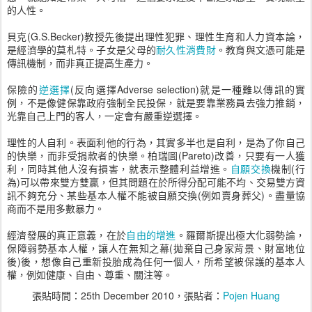
的人性。
貝克(G.S.Becker)教授先後提出理性犯罪、理性生育和人力資本論，
是經濟學的莫札特。子女是父母的
耐久性消費財
。教育與文憑可能是
傳訊機制，而非真正提高生產力。
保險的
逆選擇
(反向選擇Adverse selection)就是一種難以傳訊的實
例，不是像健保靠政府強制全民投保，就是要靠業務員去強力推銷，
光靠自己上門的客人，一定會有嚴重逆選擇。
理性的人自利。表面利他的行為，其實多半也是自利，是為了你自己
的快樂，而非受捐款者的快樂。柏瑞圖(Pareto)改善，只要有一人獲
利，同時其他人沒有損害，就表示整體利益增進。
自願交換
機制(行
為)可以帶來雙方雙贏，但其問題在於所得分配可能不均、交易雙方資
訊不夠充分、某些基本人權不能被自願交換(例如賣身葬父)。盡量協
商而不是用多數暴力。
經濟發展的真正意義，在於
自由的增進
。羅爾斯提出極大化弱勢論，
保障弱勢基本人權，讓人在無知之幕(拋棄自己身家背景、財富地位
後)後，想像自己重新投胎成為任何一個人，所希望被保護的基本人
權，例如健康、自由、尊重、關注等。
張貼時間：
25th December 2010
，張貼者：
Pojen Huang