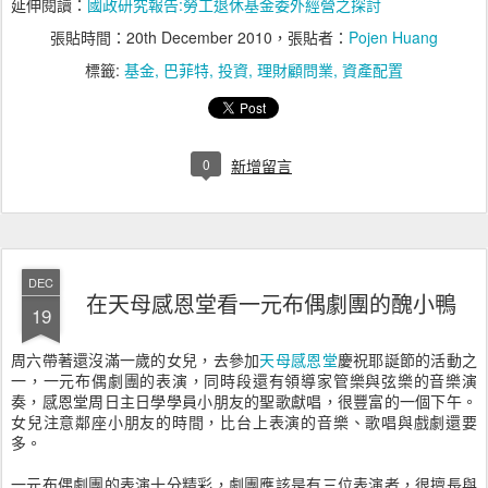
延伸閱讀：
國政研究報告:勞工退休基金委外經營之探討
張貼時間：
20th December 2010
，張貼者：
Pojen Huang
標籤:
基金
巴菲特
投資
理財顧問業
資產配置
0
新增留言
DEC
在天母感恩堂看一元布偶劇團的醜小鴨
19
周六帶著還沒滿一歲的女兒，去參加
天母感恩堂
慶祝耶誕節的活動之
一，一元布偶劇團的表演，同時段還有領導家管樂與弦樂的音樂演
奏，感恩堂周日主日學學員小朋友的聖歌獻唱，很豐富的一個下午。
女兒注意鄰座小朋友的時間，比台上表演的音樂、歌唱與戲劇還要
多。
一元布偶劇團的表演十分精彩，劇團應該是有三位表演者，很擅長與