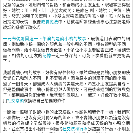
兒童的互動，她用四句的對話，和全場的小朋友互動，現場掌握得很
好，她說：叫、叫、叫，小朋友就問：是誰在 叫，她說：(生氣、快
樂、發呆)的鴨子怎麼叫， 小朋友就帶表情的叫呱、呱、呱，然後做
出指定的表情。很像
教養魔法
中，幼教老師訓練全班專心注意聽老師
說話的遊戲互動技巧。
一元布偶劇團這一下午演的是醜小鴨的故事
，最後還用表演中的細
節，例如醜小鴨一開始的顏色和一般小鴨的不同，還有體型的不同，
做為問題，給小朋友做有獎徵答，十多位小朋友都回答正確，得到獎
品，相信對小朋友的
記憶
一定十分深刻，可能下次看戲就會更認真
了。
我感覺醜小鴨的故事，好像有點怪怪的，雖然重點是要讓小朋友即使
發覺自己和別人不同，也不要難過，因為原本的與眾不同的醜小鴨，
過了一個冬天，卻變成人人稱羨的美麗天鵝，希望小朋友提高自尊。
但是整個故事中，醜小鴨很想與人做朋友，可是後來遇到的野狼與兔
子，都用如果你配合我，我就和你做朋友，一起玩。好像在教小朋友
用
社交意願
來換取自己想要的條件。
一開始一般鴨子對醜小鴨的社交歧視，你顏色和我們不一樣，我們就
不和你玩，也沒有受到鴨父母的糾正，會不會讓小朋友以為這是沒有
錯誤的行為呢？雖然最後，很多動物願意和變成天鵝的醜小鴨交朋
友，並沒有指出小鴨們一開始的
社交歧視行為
是錯誤的行為。小朋友