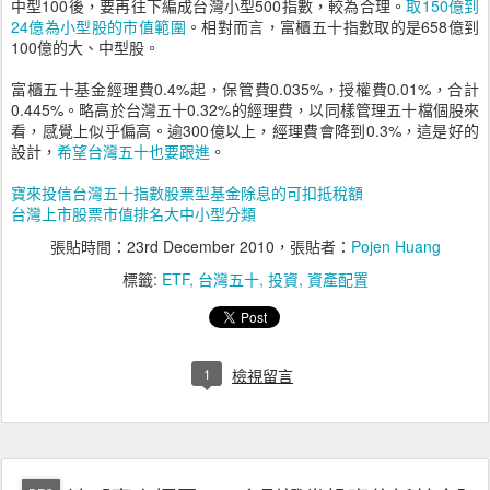
中型100後，要再往下編成台灣小型500指數，較為合理。
取150億到
24億為小型股的市值範圍
。相對而言，富櫃五十指數取的是658億到
100億的大、中型股。
富櫃五十基金經理費0.4%起，保管費0.035%，授權費0.01%，合計
0.445%。略高於台灣五十0.32%的經理費，以同樣管理五十檔個股來
看，感覺上似乎偏高。逾300億以上，經理費會降到0.3%，這是好的
設計，
希望台灣五十也要跟進
。
寶來投信台灣五十指數股票型基金除息的可扣抵稅額
台灣上市股票市值排名大中小型分類
張貼時間：
23rd December 2010
，張貼者：
Pojen Huang
標籤:
ETF
台灣五十
投資
資產配置
1
檢視留言