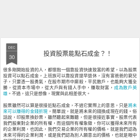
DEC
投資股票能點石成金？！
30
很多剛開始投資的人，都懷抱一個靠投資快速致富的希望，以為股票
投資可以點石成金，上班族可以靠投資提早退休，沒有富爸爸的窮兒
子，只要憑一股勇氣，在股市期市中廝殺，平民散戶，也能夠大獲全
勝，從資本市場中，從大戶與有錢人手中，賺取財富，
成為散戶英
雄
。不過，這只是想像，現實與此相差很大。
股票雖然可以算是很接近點石成金，不過它實際上的意思，只是
將未
來可以賺得的金錢折現
，簡單說，就是將未來的錢換成現在的錢。俗
話說，印股票換鈔票，雖然聽起來難聽，但是很接近事實。股票代表
我們股東對企業的所有權，而這個所有權象徵，你可以獲得未來所有
的企業利潤，也因此，我們交易企業的所有權的價格，就是我們認為
未來可得的企業利潤，或是我們認為別人願意出的價格，也就是眼中