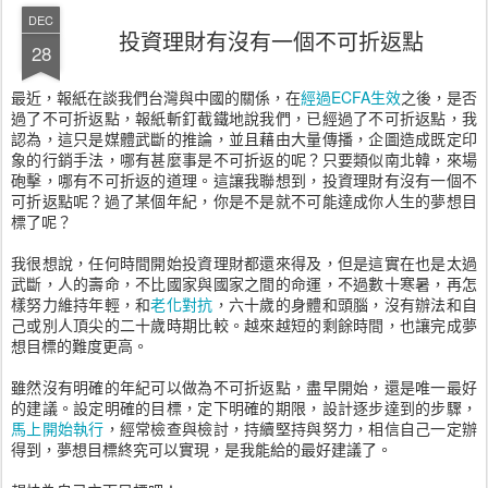
DEC
投資理財有沒有一個不可折返點
28
最近，報紙在談我們台灣與中國的關係，在
經過ECFA生效
之後，是否
過了不可折返點，報紙斬釘截鐵地說我們，已經過了不可折返點，我
認為，這只是媒體武斷的推論，並且藉由大量傳播，企圖造成既定印
象的行銷手法，哪有甚麼事是不可折返的呢？只要類似南北韓，來場
砲擊，哪有不可折返的道理。這讓我聯想到，投資理財有沒有一個不
可折返點呢？過了某個年紀，你是不是就不可能達成你人生的夢想目
標了呢？
我很想說，任何時間開始投資理財都還來得及，但是這實在也是太過
武斷，人的壽命，不比國家與國家之間的命運，不過數十寒暑，再怎
樣努力維持年輕，和
老化對抗
，六十歲的身體和頭腦，沒有辦法和自
己或別人頂尖的二十歲時期比較。越來越短的剩餘時間，也讓完成夢
想目標的難度更高。
雖然沒有明確的年紀可以做為不可折返點，盡早開始，還是唯一最好
的建議。設定明確的目標，定下明確的期限，設計逐步達到的步驟，
馬上開始執行
，經常檢查與檢討，持續堅持與努力，相信自己一定辦
得到，夢想目標終究可以實現，是我能給的最好建議了。