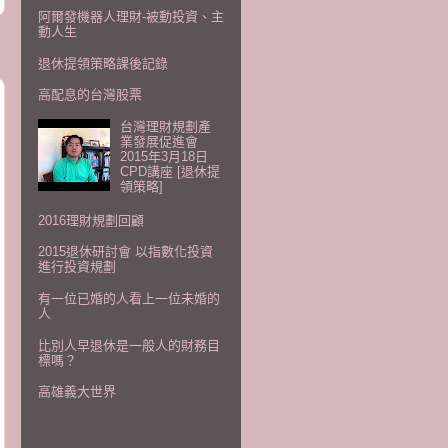
阿爾發機器人理財-被動投資、主
動人生
退休提領策略課後記錄
高配息的台灣股票
台灣理財規劃產
業發展促進會
2015年3月18日
CPD講座 [退休提
領策略]
2016理財規劃回顧
2015退休研討會 以指數化投資
進行投資規劃
有一位已婚的人看上一位未婚的
人
比別人早退休是一般人的財務目
標嗎？
高雄義大世界