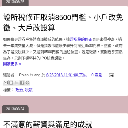
2013/06/25
證所稅修正取消8500門檻、小戶改免
徵、大戶改設算
如果這是證券戶集體意識造成的結果，這
證所稅的修正
真是來得神奇，過
去一年成交量大減，但是指數卻能緩步攀升到接近8500門檻。然後，政府
為了證交稅減少，又遇到8500門檻的尷尬位置，說是微調，實則幾乎蕩然
無存。只剩下還堅持的IPO核實課徵。
閱讀更多 »
張貼者：
Pojen Huang
於
6/25/2013 11:01:00 下午
0 意見
標籤：
政治
,
稅賦
2013/06/24
不滿意的薪資與滿足的成就