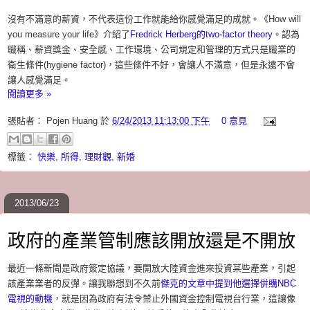
沒有不滿意的薪資，不代表這份工作就能給你感覺滿足的成就。《How will
you measure your life》介紹了
Fredrick Herberg的two-factor theory
。認為
職稱、薪資獎金、安全感、工作環境、公司規定和管理的方式只是職業的
衛生條件(hygiene factor)，這些條件不好，會讓人不滿意，但是永遠不會
讓人感覺滿足。
閱讀更多 »
張貼者：
Pojen Huang
於
6/24/2013 11:13:00 下午
0 意見
標籤：
快樂
,
所得
,
理財觀
,
新婚
2013/06/23
政府的產業管制應該開放還是不開放
最近一條新聞是政府簽定協議，要開放大陸資金進來投資某些產業，引起
該產業業者的反彈。讓我聯想到不久前
傑克的文章中提到他選擇併購NBC
電視的動機
，就是因為政府有法令禁止外國資金控制電視台行業，這讓像