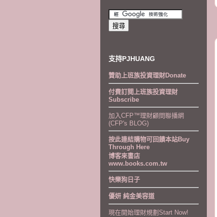
支持PJHUANG
贊助上班族投資理財Donate
付費訂閱上班族投資理財
Subscribe
加入CFP™理財顧問聯播網
(CFP's BLOG)
按此連結購物可回饋本站Buy
Through Here
博客來書店
www.books.com.tw
快樂狗日子
優妍 純金美容道
現在開始理財規劃Start Now!