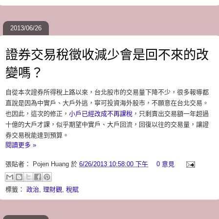
2013/06/26
證券交易稅徵收減少會是回不來的改
變嗎？
自從本次證券所得稅上路以來，台北股市的交易量下降不少，很多報導都
直說是因為中實戶、大戶外逃，寧可投資海外股市，不願意在台北交易。
也因此，這次的修正，
小戶已經改成不再課稅
，只剩賣出交易額一年超過
十億的大戶才課，似乎期望中實戶、大戶回流，回復以往的交易量，讓證
券交易稅能達到預算。
閱讀更多 »
張貼者：
Pojen Huang
於
6/26/2013 10:58:00 下午
0 意見
標籤：
政治
,
理財觀
,
稅賦