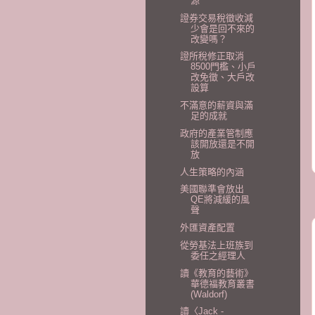
源
證券交易稅徵收減
少會是回不來的
改變嗎？
證所稅修正取消
8500門檻、小戶
改免徵、大戶改
設算
不滿意的薪資與滿
足的成就
政府的產業管制應
該開放還是不開
放
人生策略的內涵
美國聯準會放出
QE將減緩的風
聲
外匯資產配置
從勞基法上班族到
委任之經理人
讀《教育的藝術》
華德福教育叢書
(Waldorf)
讀〈Jack -