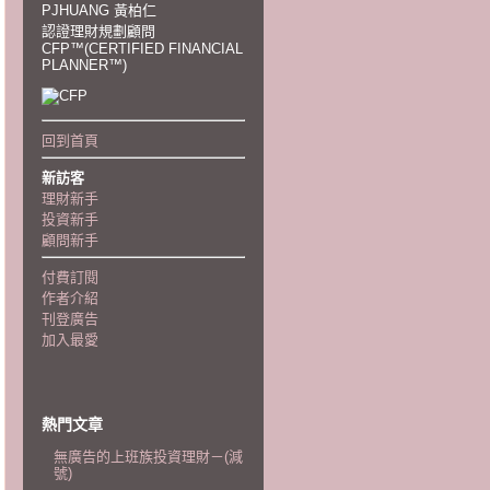
PJHUANG 黃柏仁
認證理財規劃顧問
CFP™(CERTIFIED FINANCIAL
PLANNER™)
回到首頁
新訪客
理財新手
投資新手
顧問新手
付費訂閱
作者介紹
刊登廣告
加入最愛
熱門文章
無廣告的上班族投資理財－(減
號)