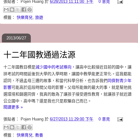
張貼者：
Pojen Huang
於
6/28/2013 11:11:00 下午
0 意見
標籤：
快樂育兒
,
旅遊
2013/06/27
十二年國教通過法源
十二年國教目標是
減少國中的考試導向，
讓高中比較接近目前的國中，讓
拼考試的時間延後到大學的入學時期，讓國中教學能更正常化。這我都能
認同，不過孟母三遷的故事，和當代科學分析，也告訴我們
同儕對青少年
影響
可能高於這段時間父母的影響。父母所能做的最大的事，就是幫他挑
選環境和篩選同儕，我真的敢為了讓孩子接受適性教育，就讓孩子就近讀
公立國中、高中嗎？還是我也只是欺騙自己而已。
閱讀更多 »
張貼者：
Pojen Huang
於
6/27/2013 11:29:00 下午
0 意見
標籤：
快樂育兒
,
教養