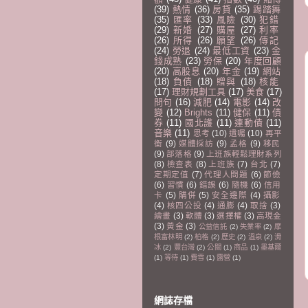
(39)
熱情
(36)
房貸
(35)
踢踏舞
(35)
匯率
(33)
風險
(30)
犯錯
(29)
新婚
(27)
購屋
(27)
利率
(26)
所得
(26)
願望
(26)
傳記
(24)
勞退
(24)
最低工資
(23)
金
錢成熟
(23)
勞保
(20)
年度回顧
(20)
高股息
(20)
年金
(19)
網站
(18)
負債
(18)
贈與
(18)
核能
(17)
理財規劃工具
(17)
美食
(17)
問句
(16)
減肥
(14)
電影
(14)
改
變
(12)
Brights
(11)
健保
(11)
債
券
(11)
國北護
(11)
連動債
(11)
音樂
(11)
思考
(10)
遺囑
(10)
再平
衡
(9)
媒體採訪
(9)
孟格
(9)
移民
(9)
部落格
(9)
上班族輕鬆理財系列
(8)
檢查表
(8)
上班族
(7)
台北
(7)
定期定值
(7)
代理人問題
(6)
節儉
(6)
習慣
(6)
錯誤
(6)
隨機
(6)
信用
卡
(5)
購併
(5)
安全邊際
(4)
攝影
(4)
核四公投
(4)
通膨
(4)
取捨
(3)
繪畫
(3)
軟體
(3)
選擇權
(3)
高現金
(3)
黃金
(3)
公益信託
(2)
失業率
(2)
摩
根富林明
(2)
柏格
(2)
歷史
(2)
溫泉
(2)
滑
冰
(2)
豐台灣
(2)
公關
(1)
商品
(1)
墨基爾
(1)
等待
(1)
費雪
(1)
露營
(1)
網誌存檔