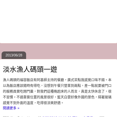
2013/06/28
淡水漁人碼頭一遊
漁人碼頭的福容飯店有阿基師主持的餐廳，廣式茶點我感覺口味不錯。本
以為飯店應該隨時有得吃，沒想到午餐只營業到兩點，差一點就要被門口
的服務員賞吃閉門羹，對我們這種晚起床的人而言，真是太快休息了，很
不習慣。不過靠窗位置的風景很好，藍天白雲好像外國的景色，隔著玻璃
感覺不到外面的溫度，吃得很涼爽舒適。
閱讀更多 »