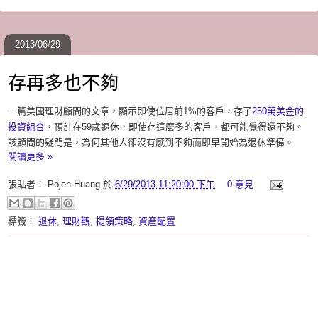
2013/06/29
存再多也不夠
一篇美國理財顧問的文章，顯示即使位居前1%的客戶，存了
250萬美金的
投資組合
，預計在59歲退休，即使存這麼多的客戶，都可能覺得還不夠。
該顧問的疑問是，為何其他人卻沒有感到不夠而即早開始為退休準備。
閱讀更多 »
張貼者：
Pojen Huang
於
6/29/2013 11:20:00 下午
0 意見
標籤：
退休
,
理財觀
,
提領策略
,
資產配置