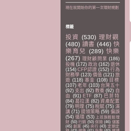
現在就開始你的第一次理財規劃
標籤
投資
(530)
理財觀
(480)
讀書
(446)
快
樂育兒
(289)
快樂
(267)
理財顧問業
(186)
投機
(172)
政治
(162)
退休
(154)
CFP認證
(152)
行為
財務學
(123)
價值
(121)
旅
遊
(118)
基金
(108)
目標
(107)
老年
(103)
台灣五十
(92)
支出
(92)
教養
(92)
自
由
(91)
ETF
(87)
巴菲特
(84)
葛拉漢
(82)
資產配置
(79)
明理
(75)
稅賦
(75)
演
講
(71)
提領策略
(59)
偏誤
(54)
循環
(53)
上班族輕鬆理
財
(50)
行銷
(50)
保險
(46)
儲蓄
(45)
創業
(45)
央行
(43)
定期定
額
(43)
健康
(41)
指數
(40)
賭博