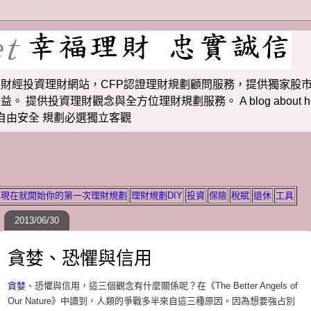
財經投資理財網站，CFP認證理財規劃顧問服務，提供獨家股市
投資理財觀念與全方位理財規劃服務。 A blog about how to m
 理財若想自由安全 規劃必選獨立客觀
現在就開始你的第一次理財規劃
理財規劃DIY
投資
保險
稅賦
退休
工具
2013/06/30
貪婪、恐懼與信用
貪婪
、恐懼與信用，這三個觀念有什麼關係呢？在《The Better Angels of
Our Nature》中讀到，人類的爭戰多半來自這三種原因。因為想要強占別