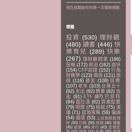
現在就開始你的第一次理財規劃
標籤
投資
(530)
理財觀
(480)
讀書
(446)
快
樂育兒
(289)
快樂
(267)
理財顧問業
(186)
投機
(172)
政治
(162)
退休
(154)
CFP認證
(152)
行為
財務學
(123)
價值
(121)
旅
遊
(118)
基金
(108)
目標
(107)
老年
(103)
台灣五十
(92)
支出
(92)
教養
(92)
自
由
(91)
ETF
(87)
巴菲特
(84)
葛拉漢
(82)
資產配置
(79)
明理
(75)
稅賦
(75)
演
講
(71)
提領策略
(59)
偏誤
(54)
循環
(53)
上班族輕鬆理
財
(50)
行銷
(50)
保險
(46)
儲蓄
(45)
創業
(45)
央行
(43)
定期定
額
(43)
健康
(41)
指數
(40)
賭博