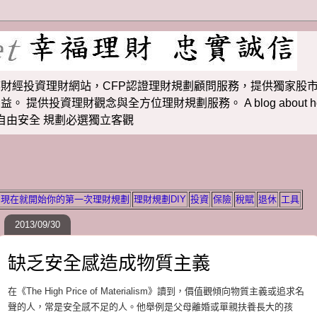
財經投資理財網站，CFP認證理財規劃顧問服務，提供獨家股市
投資理財觀念與全方位理財規劃服務。 A blog about how to m
 理財若想自由安全 規劃必選獨立客觀
現在就開始你的第一次理財規劃
理財規劃DIY
投資
保險
稅賦
退休
工具
2013/09/30
缺乏安全感造成物質主義
在《The High Price of Materialism》讀到，價值觀傾向物質主義或追求名
聲的人，常是安全感不足的人。他舉例是父母離婚或單親扶養長大的孩