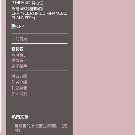
PJHUANG 黃柏仁
認證理財規劃顧問
CFP™(CERTIFIED FINANCIAL
PLANNER™)
回到首頁
新訪客
理財新手
投資新手
顧問新手
付費訂閱
作者介紹
刊登廣告
加入最愛
熱門文章
無廣告的上班族投資理財－(減
號)