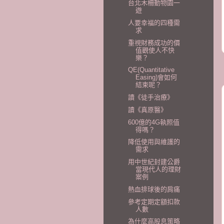
台北木柵動物園一
遊
人要幸福的四種需
求
重視財務成功的價
值觀使人不快
樂？
QE(Quantitative
Easing)會如何
結束呢？
讀《徒手治療》
讀《真原醫》
600億的4G執照值
得嗎？
降低使用與維護的
需求
用中世紀封建公爵
當現代人的理財
案例
熱血排球後的肩痛
參考定期定額扣款
人數
為什麼高股息策略