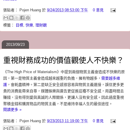
張貼者：
Pojen Huang
於
9/24/2013 08:53:00 下午
0 意見
標籤：
目標
,
快樂
,
理財觀
2013/09/23
重視財務成功的價值觀使人不快樂？
《The High Price of Materialism》中提到兩個物質主義會造成不快樂的原
因，第一是物質主義會造成越來越重的負擔，擁有物越多，
需要越多維
護
，會耗盡精神。第二是缺乏安全感很容易與物質主義連接，誤信更多更
貴的消費能帶來自尊，媒體娛樂與廣告更促進這種不安全感，用盡時間去
賺錢，沒有得到愛與真誠的人際關係，更讓人沒有安全感。因此過度重視
聚積金錢和購買物品的物質主義，不是維持幸福人生的最佳途徑。
閱讀更多 »
張貼者：
Pojen Huang
於
9/23/2013 11:19:00 下午
0 意見