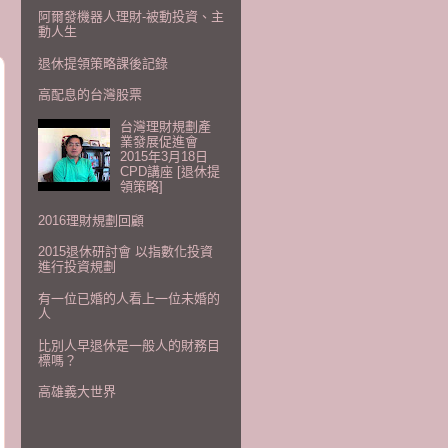
阿爾發機器人理財-被動投資、主
動人生
退休提領策略課後記錄
高配息的台灣股票
台灣理財規劃產
業發展促進會
2015年3月18日
CPD講座 [退休提
領策略]
2016理財規劃回顧
2015退休研討會 以指數化投資
進行投資規劃
有一位已婚的人看上一位未婚的
人
比別人早退休是一般人的財務目
標嗎？
高雄義大世界