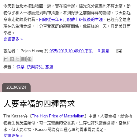
今天到台北木柵動物園一遊，實在很幸運，陽光充分氣溫也不算太高，動
物似乎和人一樣感覺到精神抖擻，看到好多之前懶洋洋的動物，今天都起
身來走動給我們看。
回顧從去年五月脫離上班族後的生涯
，已經完全適應
現在的生活步調，十分享受家庭的親密關係，像這樣的一天，真是美好而
幸福。
閱讀更多 »
張貼者：
Pojen Huang
於
9/25/2013 10:46:00 下午
0 意見
標籤：
快樂
,
快樂育兒
,
旅遊
2013/09/24
人要幸福的四種需求
Tim Kasser在《
The High Price of Materialism
》中說，人要幸福，就像植
物要生長茂盛類似，有一定需要的營養素，生存也許只需要食物、空氣和
水，但人要幸福，Kasser認為有四種心理的需求需要滿足。
閱讀更多 »