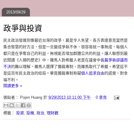
2013/09/29
政爭與投資
民主政治發展到像最近台灣的政爭，最是令人失望，各方表達意見當然是
集合智慧的好方法，但是一旦變成爭執不休，很容易就一事無成，每個人
都只是在爭奪自己的利益，無視能否增加群體公共的利益。讓人聯想到最
近閱讀《人類的歷史》中，羅馬人對希臘人老是在議會中
長篇爭執卻議而
不決
的難以理解，羅馬人選擇了獨裁專制，而羅馬取代了希臘。希望這不
是這百年民主政治的結局。畢竟獨裁專制有礙
個人追求自由
的感覺，對幸
福不利。
閱讀更多 »
張貼者：
Pojen Huang
於
9/29/2013 10:11:00 下午
0 意見
標籤：
投資
,
投機
,
政治
,
理財觀