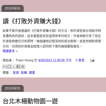
2013/09/26
讀《打敗外資賺大錢》
如果不看作者建議的《打敗外資賺大錢》的方法，和外資投資台灣股市時
各種角色的資訊，這本書還是有些值得參考的地方，作者林群分享了他在
外資券商擔任分析師時，幾個讓他記憶深刻的成功案例，就是他喊對買賣
方向，也得到外資基金經理人認同和下單的幾個重點報告。
閱讀更多 »
張貼者：
Pojen Huang
於
9/26/2013 11:00:00 下午
0 意見
標籤：
投資
,
投機
,
讀書
2013/09/25
台北木柵動物園一遊