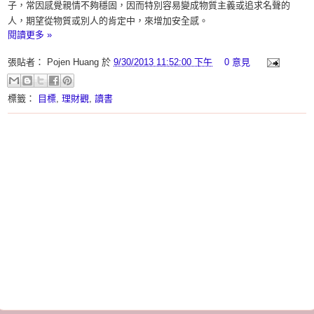
子，常因感覺親情不夠穩固，因而特別容易變成物質主義或追求名聲的
人，期望從物質或別人的肯定中，來增加安全感。
閱讀更多 »
張貼者：
Pojen Huang
於
9/30/2013 11:52:00 下午
0 意見
標籤：
目標
,
理財觀
,
讀書