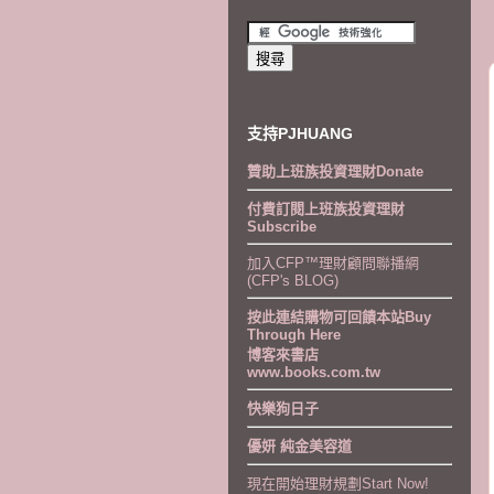
支持PJHUANG
贊助上班族投資理財Donate
付費訂閱上班族投資理財
Subscribe
加入CFP™理財顧問聯播網
(CFP's BLOG)
按此連結購物可回饋本站Buy
Through Here
博客來書店
www.books.com.tw
快樂狗日子
優妍 純金美容道
現在開始理財規劃Start Now!