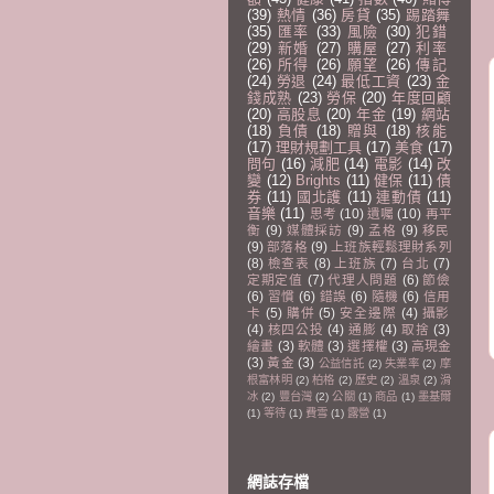
(39)
熱情
(36)
房貸
(35)
踢踏舞
(35)
匯率
(33)
風險
(30)
犯錯
(29)
新婚
(27)
購屋
(27)
利率
(26)
所得
(26)
願望
(26)
傳記
(24)
勞退
(24)
最低工資
(23)
金
錢成熟
(23)
勞保
(20)
年度回顧
(20)
高股息
(20)
年金
(19)
網站
(18)
負債
(18)
贈與
(18)
核能
(17)
理財規劃工具
(17)
美食
(17)
問句
(16)
減肥
(14)
電影
(14)
改
變
(12)
Brights
(11)
健保
(11)
債
券
(11)
國北護
(11)
連動債
(11)
音樂
(11)
思考
(10)
遺囑
(10)
再平
衡
(9)
媒體採訪
(9)
孟格
(9)
移民
(9)
部落格
(9)
上班族輕鬆理財系列
(8)
檢查表
(8)
上班族
(7)
台北
(7)
定期定值
(7)
代理人問題
(6)
節儉
(6)
習慣
(6)
錯誤
(6)
隨機
(6)
信用
卡
(5)
購併
(5)
安全邊際
(4)
攝影
(4)
核四公投
(4)
通膨
(4)
取捨
(3)
繪畫
(3)
軟體
(3)
選擇權
(3)
高現金
(3)
黃金
(3)
公益信託
(2)
失業率
(2)
摩
根富林明
(2)
柏格
(2)
歷史
(2)
溫泉
(2)
滑
冰
(2)
豐台灣
(2)
公關
(1)
商品
(1)
墨基爾
(1)
等待
(1)
費雪
(1)
露營
(1)
網誌存檔