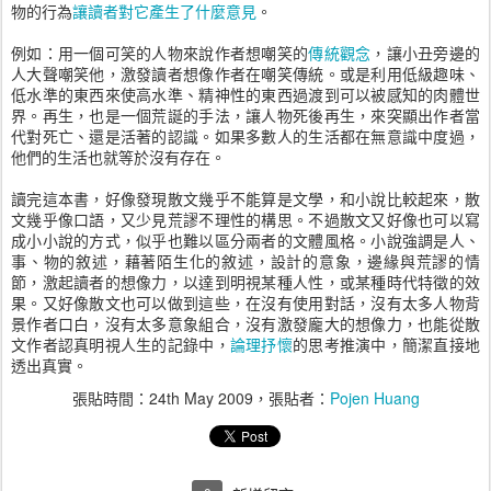
物的行為
讓讀者對它產生了什麼意見
。
例如：用一個可笑的人物來說作者想嘲笑的
傳統觀念
，讓小丑旁邊的
人大聲嘲笑他，激發讀者想像作者在嘲笑傳統。或是利用低級趣味、
低水準的東西來使高水準、精神性的東西過渡到可以被感知的肉體世
界。再生，也是一個荒誕的手法，讓人物死後再生，來突顯出作者當
代對死亡、還是活著的認識。如果多數人的生活都在無意識中度過，
他們的生活也就等於沒有存在。
讀完這本書，好像發現散文幾乎不能算是文學，和小說比較起來，散
文幾乎像口語，又少見荒謬不理性的構思。不過散文又好像也可以寫
成小小說的方式，似乎也難以區分兩者的文體風格。小說強調是人、
事、物的敘述，藉著陌生化的敘述，設計的意象，邊緣與荒謬的情
節，激起讀者的想像力，以達到明視某種人性，或某種時代特徵的效
果。又好像散文也可以做到這些，在沒有使用對話，沒有太多人物背
景作者口白，沒有太多意象組合，沒有激發龐大的想像力，也能從散
文作者認真明視人生的記錄中，
論理抒懷
的思考推演中，簡潔直接地
透出真實。
張貼時間：
24th May 2009
，張貼者：
Pojen Huang