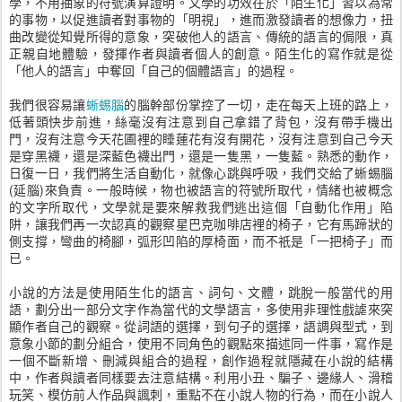
學，不用抽象的符號演算證明。文學的功效在於「陌生化」習以為常
的事物，以促進讀者對事物的「明視」，進而激發讀者的想像力，扭
曲改變從知覺所得的意象，突破他人的語言、傳統的語言的侷限，真
正親自地體驗，發揮作者與讀者個人的創意。陌生化的寫作就是從
「他人的語言」中奪回「自己的個體語言」的過程。
我們很容易讓
蜥蜴腦
的腦幹部份掌控了一切，走在每天上班的路上，
低著頭快步前進，絲毫沒有注意到自己拿錯了背包，沒有帶手機出
門，沒有注意今天花圃裡的睡蓮花有沒有開花，沒有注意到自己今天
是穿黑襪，還是深藍色襪出門，還是一隻黑，一隻藍。熟悉的動作，
日復一日，我們將生活自動化，就像心跳與呼吸，我們交給了蜥蜴腦
(延腦)來負責。一般時候，物也被語言的符號所取代，情緒也被概念
的文字所取代，文學就是要來解救我們逃出這個「自動化作用」陷
阱，讓我們再一次認真的觀察星巴克咖啡店裡的椅子，它有馬蹄狀的
側支撐，彎曲的椅腳，弧形凹陷的厚椅面，而不祇是「一把椅子」而
已。
小說的方法是使用陌生化的語言、詞句、文體，跳脫一般當代的用
語，劃分出一部分文字作為當代的文學語言，多使用非理性戲謔來突
顯作者自己的觀察。從詞語的選擇，到句子的選擇，語調與型式，到
意象小節的劃分組合，使用不同角色的觀點來描述同一件事，寫作是
一個不斷新增、刪減與組合的過程，創作過程就隱藏在小說的結構
中，作者與讀者同樣要去注意結構。利用小丑、騙子、邊緣人、滑稽
玩笑、模仿前人作品與諷刺，重點不在小說人物的行為，而在小說人