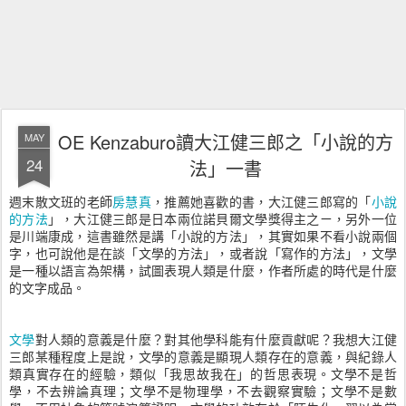
OE Kenzaburo讀大江健三郎之「小說的方
MAY
24
法」一書
週末散文班的老師
房慧真
，推薦她喜歡的書，大江健三郎寫的「
小說
的方法
」，大江健三郎是日本兩位諾貝爾文學獎得主之ㄧ，另外一位
是川端康成，這書雖然是講「小說的方法」，其實如果不看小說兩個
字，也可說他是在談「文學的方法」，或者說「寫作的方法」，文學
是一種以語言為架構，試圖表現人類是什麼，作者所處的時代是什麼
的文字成品。
文學
對人類的意義是什麼？對其他學科能有什麼貢獻呢？我想大江健
三郎某種程度上是說，文學的意義是顯現人類存在的意義，與紀錄人
類真實存在的經驗，類似「我思故我在」的哲思表現。文學不是哲
學，不去辨論真理；文學不是物理學，不去觀察實驗；文學不是數