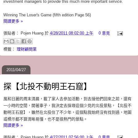
investment managers to provide this much more important service.
Winning The Loser's Game (fifth edition Page 56)
閱讀更多 »
張貼者：
Pojen Huang
於
4/28/2011 08:02:00 上午
0 意見
標籤：
理財顧問業
2011/04/27
探【北投不動明王石窟】
風和日麗的周末清晨，載了家人去參加活動，到去接他們回來之前，還有
一小時的空閒，開著車子，我決定去探尋這個少見的北投景點，【北投不
動明王石窟】，雖然在北投住了不少年，這個點我始終沒有找到過，地圖
或標示都不算清晰易懂，也不是很熱門的景點。
閱讀更多 »
張貼者：
Pojen Huang
於
4/27/2011 07:56:00 上午
0 意見