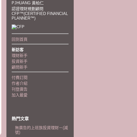
PJHUANG 黃柏仁
認證理財規劃顧問
CFP™(CERTIFIED FINANCIAL
PLANNER™)
回到首頁
新訪客
理財新手
投資新手
顧問新手
付費訂閱
作者介紹
刊登廣告
加入最愛
熱門文章
無廣告的上班族投資理財－(減
號)