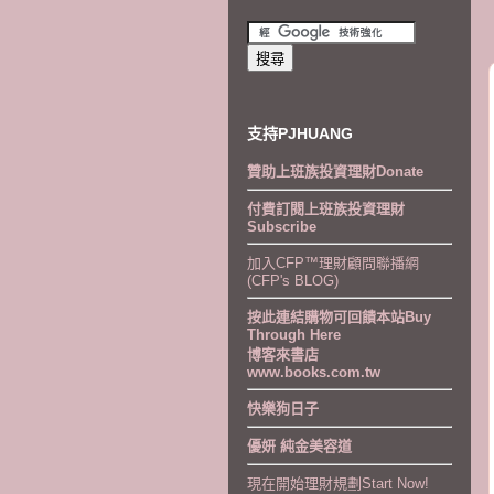
支持PJHUANG
贊助上班族投資理財Donate
付費訂閱上班族投資理財
Subscribe
加入CFP™理財顧問聯播網
(CFP's BLOG)
按此連結購物可回饋本站Buy
Through Here
博客來書店
www.books.com.tw
快樂狗日子
優妍 純金美容道
現在開始理財規劃Start Now!