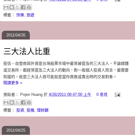
標籤：
快樂
,
旅遊
2011/04/26
三大法人比重
投信、自營商與外資是台灣股票市場中最常被提及的三大法人，不論媒體
或交易所，都經常提及三大法人的動向，對一般個人投資人而言，最需要
知道的，就是三大法人很可能就是當你買進或賣出時的交易對象。
閱讀更多 »
張貼者：
Pojen Huang
於
4/26/2011 08:47:00 上午
0 意見
標籤：
投資
,
投機
,
理財觀
2011/04/25