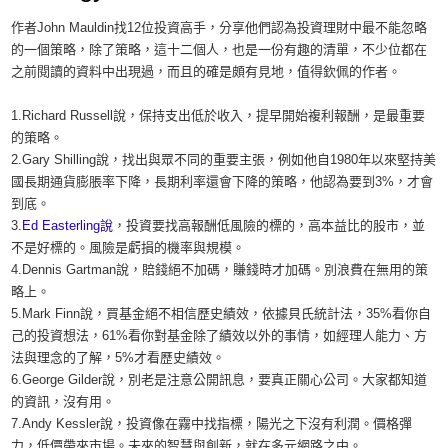
作者John Mauldin找12位投資高手，分享他們認為投資理財中最不能忽略
的一個策略，除了策略，這十二個人，也是一份有趣的清單，不少位都在
之前閱讀的資料中出現過，而且的確是頗有見地，值得欽佩的作者。
1.Richard Russell說，保持支出低於收入，提早開始複利報酬，是最重要
的策略。
2.Gary Shilling說，找出與眾不同的重要主張，例如他自1980年以來堅持美
國長期通貨膨脹率下降，長期利率還會下降的策略，他認為要到3%，才會
到底。
3.
Ed Easterling說
，投資要找高報酬低風險的標的，高本益比的股市，並
不是好標的。風險是虧損的機率與規模。
4.Dennis Gartman說，賠錢絕不加碼，賺錢時才加碼。別浪費在無用的策
略上。
5.Mark Finn說，買基金絕不相信歷史績效，依據貝氏統計法，35%看你自
己的投資想法，61%看你對基金除了績效以外的事情，如經理人能力、方
法與理念的了解，5%才看歷史績效。
6.George Gilder說，別老是注意公開訊息，要真正關心公司。大家都知道
的資訊，沒有用。
7.Andy Kessler說，投資像在霧中找指標，陽光之下沒有利潤。價格彈
力，低價帶來市場。未來的智慧與創新，就在多元網路之中。