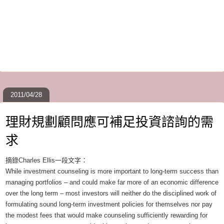
2011/04/28
理財規劃顧問應可補足投資諮詢的需
求
摘錄Charles Ellis一段文字：
While investment counseling is more important to long-term success than
managing portfolios – and could make far more of an economic difference
over the long term – most investors will neither do the disciplined work of
formulating sound long-term investment policies for themselves nor pay
the modest fees that would make counseling sufficiently rewarding for