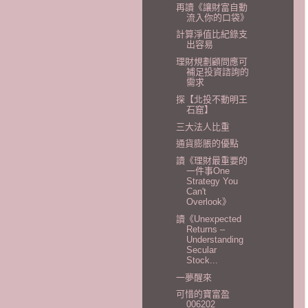
再讀《讓財富自動
流入你的口袋》
計算淨值比紀錄支
出容易
理財規劃顧問應可
補足投資諮詢的
需求
探【北投不動明王
石窟】
三大法人比重
通貨膨脹的優點
讀《理財最重要的
一件事One
Strategy You
Can't
Overlook》
讀《Unexpected
Returns –
Understanding
Secular
Stock...
一夢醒來
可惜的寶富盈
006202