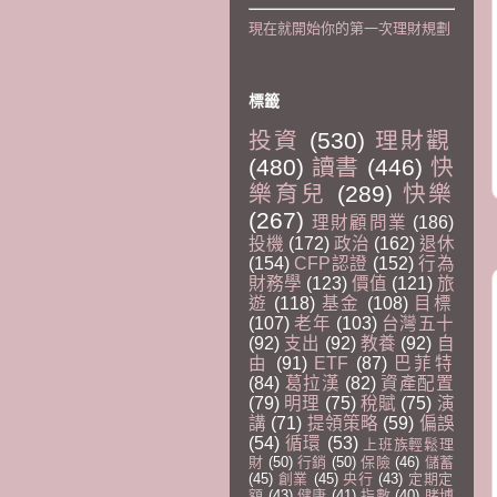
現在就開始你的第一次理財規劃
標籤
投資
(530)
理財觀
(480)
讀書
(446)
快
樂育兒
(289)
快樂
(267)
理財顧問業
(186)
投機
(172)
政治
(162)
退休
(154)
CFP認證
(152)
行為
財務學
(123)
價值
(121)
旅
遊
(118)
基金
(108)
目標
(107)
老年
(103)
台灣五十
(92)
支出
(92)
教養
(92)
自
由
(91)
ETF
(87)
巴菲特
(84)
葛拉漢
(82)
資產配置
(79)
明理
(75)
稅賦
(75)
演
講
(71)
提領策略
(59)
偏誤
(54)
循環
(53)
上班族輕鬆理
財
(50)
行銷
(50)
保險
(46)
儲蓄
(45)
創業
(45)
央行
(43)
定期定
額
(43)
健康
(41)
指數
(40)
賭博