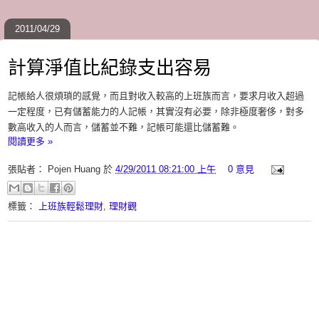
2011/04/29
計算淨值比紀錄支出容易
記帳給人很煩瑣的感覺，而且對收入較高的上班族而言，要求月收入超過
一定程度，已有儲蓄能力的人記帳，其實沒有必要，除非極度奢侈，對多
數高收入的人而言，儲蓄並不難，記帳可能還比儲蓄難。
閱讀更多 »
張貼者：
Pojen Huang
於
4/29/2011 08:21:00 上午
0 意見
標籤：
上班族輕鬆理財
,
理財觀