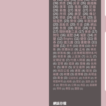
(39)
熱情
(36)
房貸
(35)
踢踏舞
(35)
匯率
(33)
風險
(30)
犯錯
(29)
新婚
(27)
購屋
(27)
利率
(26)
所得
(26)
願望
(26)
傳記
(24)
勞退
(24)
最低工資
(23)
金
錢成熟
(23)
勞保
(20)
年度回顧
(20)
高股息
(20)
年金
(19)
網站
(18)
負債
(18)
贈與
(18)
核能
(17)
理財規劃工具
(17)
美食
(17)
問句
(16)
減肥
(14)
電影
(14)
改
變
(12)
Brights
(11)
健保
(11)
債
券
(11)
國北護
(11)
連動債
(11)
音樂
(11)
思考
(10)
遺囑
(10)
再平
衡
(9)
媒體採訪
(9)
孟格
(9)
移民
(9)
部落格
(9)
上班族輕鬆理財系列
(8)
檢查表
(8)
上班族
(7)
台北
(7)
定期定值
(7)
代理人問題
(6)
節儉
(6)
習慣
(6)
錯誤
(6)
隨機
(6)
信用
卡
(5)
購併
(5)
安全邊際
(4)
攝影
(4)
核四公投
(4)
通膨
(4)
取捨
(3)
繪畫
(3)
軟體
(3)
選擇權
(3)
高現金
(3)
黃金
(3)
公益信託
(2)
失業率
(2)
摩
根富林明
(2)
柏格
(2)
歷史
(2)
溫泉
(2)
滑
冰
(2)
豐台灣
(2)
公關
(1)
商品
(1)
墨基爾
(1)
等待
(1)
費雪
(1)
露營
(1)
網誌存檔