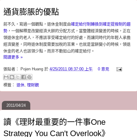
通貨膨脹的優點
前不久，寫過一個觀點，退休金制度由
確定給付制轉換到確定提撥制的趨
勢
，一個解釋是改變經濟大餅的分配方式，當整體經濟變差的時候，正在
領退休金的老人，不應該享受確定給付的好處，而讓同時代的年輕人承擔
經濟變差，同時退休制度需要加稅的苦果。也就是當餅變小的時候，領退
休金的老人也該領少點，而非不動如山的確定給付。
閱讀更多 »
張貼者：
Pojen Huang
於
4/25/2011 08:37:00 上午
0 意見
標籤：
退休
,
理財觀
2011/04/24
讀《理財最重要的一件事One
Strategy You Can't Overlook》