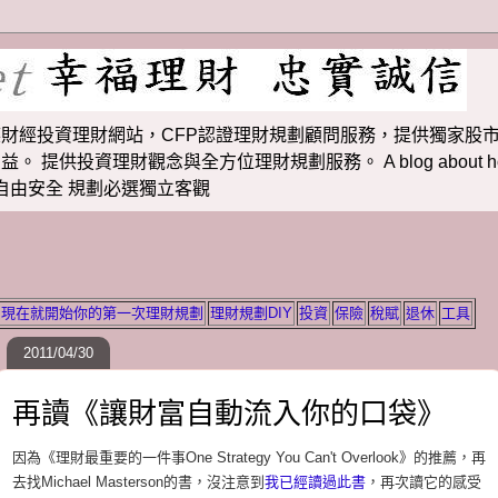
財經投資理財網站，CFP認證理財規劃顧問服務，提供獨家股市
投資理財觀念與全方位理財規劃服務。 A blog about how to m
 理財若想自由安全 規劃必選獨立客觀
現在就開始你的第一次理財規劃
理財規劃DIY
投資
保險
稅賦
退休
工具
2011/04/30
再讀《讓財富自動流入你的口袋》
因為《理財最重要的一件事One Strategy You Can't Overlook》的推薦，再
去找Michael Masterson的書，沒注意到
我已經讀過此書
，再次讀它的感受