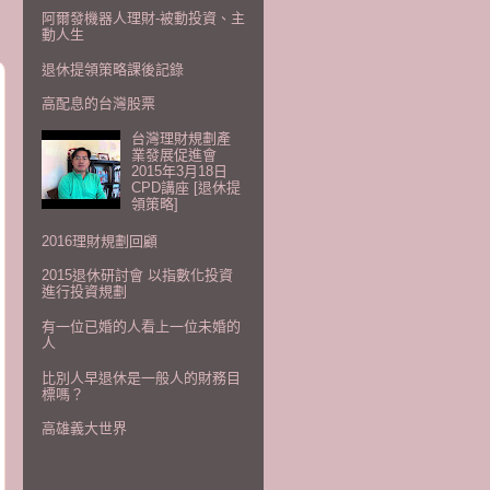
阿爾發機器人理財-被動投資、主
動人生
退休提領策略課後記錄
高配息的台灣股票
台灣理財規劃產
業發展促進會
2015年3月18日
CPD講座 [退休提
領策略]
2016理財規劃回顧
2015退休研討會 以指數化投資
進行投資規劃
有一位已婚的人看上一位未婚的
人
比別人早退休是一般人的財務目
標嗎？
高雄義大世界