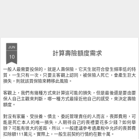
JUN
計算壽險額度需求
10
一般人最需要投保的，就是人壽保險，它天生就符合發生頻率低的特
質，一生只有一次，只要主客觀上認同，被保險人死亡，會產生巨大
損失，則就該買保險來轉移此風險。
客觀上，我們有幾種方式來計算這可能的損失，但是最後還是要由要
保人自己主觀來判斷，哪一種方式最接近他自己的感受，來決定壽險
額度。
對沒有家屬、受扶養、債主、委託管理責任的人而言，喪葬費用，可
能是死亡本人的唯一損失，人期待自己的喪禮要花多少錢？如何舉
辦？可能有很大的差距，所以，一般建議參考遺產稅中允許的喪葬費
扣除額111萬元。實際上，一般生前契約行情約在數十萬。