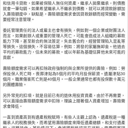
和信用卡貸款，如果被保險人無任何資產，繼承人拋棄繼承，則債務
就會一筆勾銷。如果希望繼承人不繼承到債務，就可以將貸款餘額加
入壽險額度中，缺點是，壽險額度需求會因貸款餘額而經常變動，需
要經常注意管理。
委託管理責任的法人或雇主也會有損失，例如對一個企業或財團法人
而言，如果創辦人或重要的管理人死亡，可能會造成法人組織的募款
能力下降，甚至新合約無法簽定，失去舊合約，經營管理陷入混亂等
等損失。這個損失，不容易估算，例如：將發的家屬撫卹金。他過去
平均的募款能力，估未來的募款。或以年薪為基礎估算他未來可能的
貢獻。
壽險額度需求可以再扣除政府強制的與企業所提供的壽險，例如：勞
保投保人死亡時，喪葬津貼為5個月的平均月投保薪資。遺屬津貼30
個月。職業傷害死亡則是40個月。一般企業通常也都有投保數十萬元
的團體壽險。
另外常見的扣項，就是目前已有的退休用投資資產，由於不再需要，
可以直接由壽險額度需求中扣除，理論上隨著個人資產增加，壽險需
求會降低。
一直到資產高到有遺產稅稅賦時，有些人主觀上認為，遺產稅是一種
繼承人的稅務損失，而希望用壽險額度來降低遺產總額，和支付遺產
稅。這種操作，某些情況下，會被國稅局認定在逃稅，需要個案研