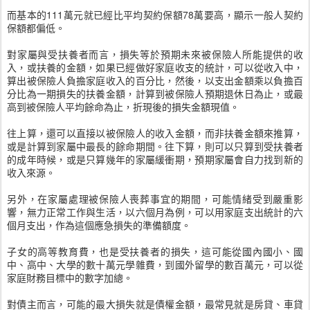
而基本的111萬元就已經比平均契約保額78萬要高，顯示一般人契約
保額都偏低。
對家屬與受扶養者而言，損失等於預期未來被保險人所能提供的收
入，或扶養的金額，如果已經做好家庭收支的統計，可以從收入中，
算出被保險人負擔家庭收入的百分比，然後，以支出金額乘以負擔百
分比為一期損失的扶養金額，計算到被保險人預期退休日為止，或最
高到被保險人平均餘命為止，折現後的損失金額現值。
往上算，還可以直接以被保險人的收入金額，而非扶養金額來推算，
或是計算到家屬中最長的餘命期間。往下算，則可以只算到受扶養者
的成年時候，或是只算幾年的家屬緩衝期，預期家屬會自力找到新的
收入來源。
另外，在家屬處理被保險人喪葬事宜的期間，可能情緒受到嚴重影
響，無力正常工作與生活，以六個月為例，可以用家庭支出統計的六
個月支出，作為這個應急損失的準備額度。
子女的高等教育費，也是受扶養者的損失，這可能從國內國小、國
中、高中、大學的數十萬元學雜費，到國外留學的數百萬元，可以從
家庭財務目標中的數字加總。
對債主而言，可能的最大損失就是債權金額，最常見就是房貸、車貸