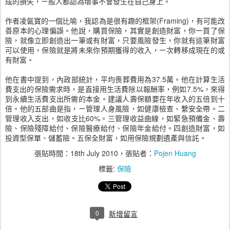
成的損失，ㄧ般人都認為壞事不會發生在自己身上。
作者凌氤寶的一個比喻，我認為是很有趣的框架(Framing)，有可能改
善原本的心理偏誤。他說，購買保險，其實是創造財富，你一買了保
險，就像立即創造出一筆或有財富，只要風險發生，你就有這筆財富
可以使用，保險就是將未來你預期獲得的收入，ㄧ次轉移成現在的或
有財富。
他在書中提到，內政部統計，平均喪葬費用為37.5萬。他在計算生活
費支出的保險需求時，是直接用生活費除以報酬率，例如7.5%，來得
到永續生活費支出所需的本金。建議人壽保額要在年收入的五倍到十
倍。他的五部曲是指，ㄧ管理人身風險，如健康檢查、繫安全帶。二
管理收入支出，如收支比60%。三管理收益曲線，如緊急預備金、壽
險、保險殘障給付、保險醫療給付、保險年金給付。四創造財富，如
投資型保單、儲蓄險。五保全財富，如用保險規劃遺產與信託。
張貼時間：
18th July 2010
，張貼者：
Pojen Huang
標籤:
保險
0
新增留言