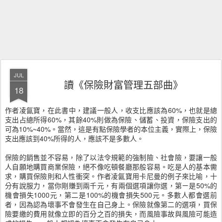
JUL
讀《保險財富管理五部曲》
18
作者凌氤寶，在此書中，建議一般人，收支比應該為60%，也就是總
支出占總所得60%，其餘40%則做為保險、儲蓄、投資，保險支出的
可為10%~40%。當然，這是有點保險學者的本位主義，實際上，保險
支出應該到40%所得的人，應該不是多數人。
保險的銷售並不容易，除了以法令規範的強制險、社會險，要讓一般
人自願地購買商業保險，絕不像吃頓餐廳那般容易。吃是人的基本需
求，購買保險則和人性衝突。作者凌氤寶用卡尼曼的例子來比喻，十
分有說服力，當你剛賺到兩千元，有兩個選項讓你選，第ㄧ是50%的
機會損失1000元，第二是100%的機會損失500元。多數人都會選前
者，因為認為壞事不會發生在自己身上。保險就像第二的選項，買保
險要繳的費用就像立即的百分之百的損失，而風險事故與風險可能造