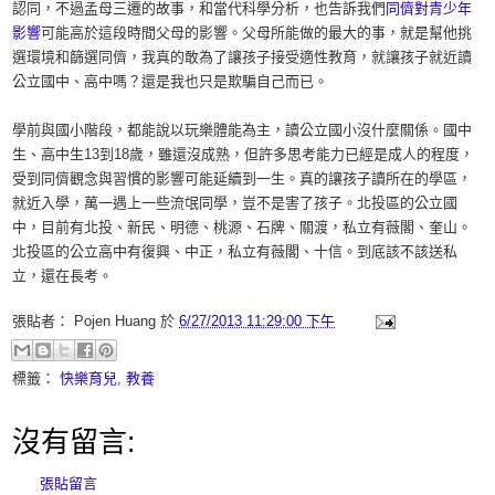
認同，不過孟母三遷的故事，和當代科學分析，也告訴我們
同儕對青少年
影響
可能高於這段時間父母的影響。父母所能做的最大的事，就是幫他挑
選環境和篩選同儕，我真的敢為了讓孩子接受適性教育，就讓孩子就近讀
公立國中、高中嗎？還是我也只是欺騙自己而已。
學前與國小階段，都能說以玩樂體能為主，讀公立國小沒什麼關係。國中
生、高中生13到18歲，雖還沒成熟，但許多思考能力已經是成人的程度，
受到同儕觀念與習慣的影響可能延續到一生。真的讓孩子讀所在的學區，
就近入學，萬一遇上一些流氓同學，豈不是害了孩子。北投區的公立國
中，目前有北投、新民、明德、桃源、石牌、關渡，私立有薇閣、奎山。
北投區的公立高中有復興、中正，私立有薇閣、十信。到底該不該送私
立，還在長考。
張貼者：
Pojen Huang
於
6/27/2013 11:29:00 下午
標籤：
快樂育兒
,
教養
沒有留言:
張貼留言