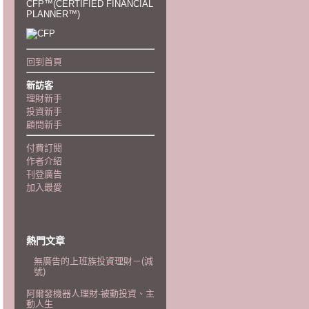
CFP™(CERTIFIED FINANCIAL
PLANNER™)
回到首頁
新訪客
理財新手
投資新手
顧問新手
付費訂閱
作者介紹
刊登廣告
加入最愛
熱門文章
無廣告的上班族投資理財－(減
號)
阿爾發機器人理財-被動投資、主
動人生