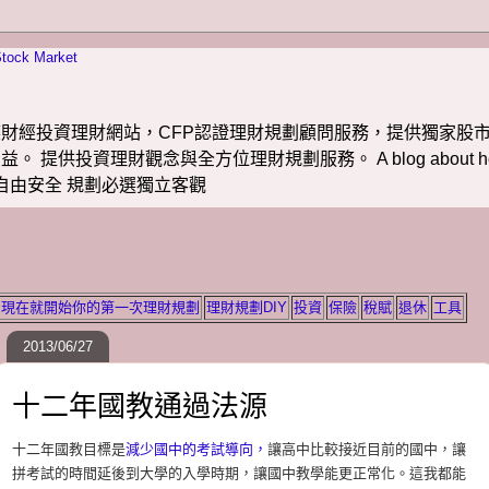
財經投資理財網站，CFP認證理財規劃顧問服務，提供獨家股市
投資理財觀念與全方位理財規劃服務。 A blog about how to m
 理財若想自由安全 規劃必選獨立客觀
現在就開始你的第一次理財規劃
理財規劃DIY
投資
保險
稅賦
退休
工具
2013/06/27
十二年國教通過法源
十二年國教目標是
減少國中的考試導向，
讓高中比較接近目前的國中，讓
拼考試的時間延後到大學的入學時期，讓國中教學能更正常化。這我都能