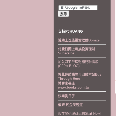
支持PJHUANG
贊助上班族投資理財Donate
付費訂閱上班族投資理財
Subscribe
加入CFP™理財顧問聯播網
(CFP's BLOG)
按此連結購物可回饋本站Buy
Through Here
博客來書店
www.books.com.tw
快樂狗日子
優妍 純金美容道
現在開始理財規劃Start Now!