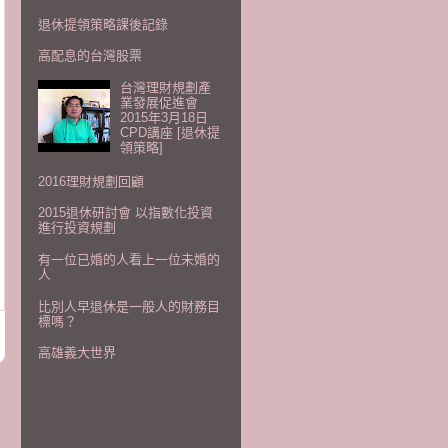
退休提領策略課後記錄
高配息的台灣股票
台灣理財規劃產
業發展促進會
2015年3月18日
CPD講座 [退休提
領策略]
2016理財規劃回顧
2015退休研討會 以指數化投資
進行投資規劃
有一位已婚的人看上一位未婚的
人
比別人早退休是一般人的財務目
標嗎？
高雄義大世界