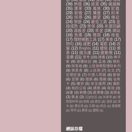
(39)
熱情
(36)
房貸
(35)
踢踏舞
(35)
匯率
(33)
風險
(30)
犯錯
(29)
新婚
(27)
購屋
(27)
利率
(26)
所得
(26)
願望
(26)
傳記
(24)
勞退
(24)
最低工資
(23)
金
錢成熟
(23)
勞保
(20)
年度回顧
(20)
高股息
(20)
年金
(19)
網站
(18)
負債
(18)
贈與
(18)
核能
(17)
理財規劃工具
(17)
美食
(17)
問句
(16)
減肥
(14)
電影
(14)
改
變
(12)
Brights
(11)
健保
(11)
債
券
(11)
國北護
(11)
連動債
(11)
音樂
(11)
思考
(10)
遺囑
(10)
再平
衡
(9)
媒體採訪
(9)
孟格
(9)
移民
(9)
部落格
(9)
上班族輕鬆理財系列
(8)
檢查表
(8)
上班族
(7)
台北
(7)
定期定值
(7)
代理人問題
(6)
節儉
(6)
習慣
(6)
錯誤
(6)
隨機
(6)
信用
卡
(5)
購併
(5)
安全邊際
(4)
攝影
(4)
核四公投
(4)
通膨
(4)
取捨
(3)
繪畫
(3)
軟體
(3)
選擇權
(3)
高現金
(3)
黃金
(3)
公益信託
(2)
失業率
(2)
摩
根富林明
(2)
柏格
(2)
歷史
(2)
溫泉
(2)
滑
冰
(2)
豐台灣
(2)
公關
(1)
商品
(1)
墨基爾
(1)
等待
(1)
費雪
(1)
露營
(1)
網誌存檔