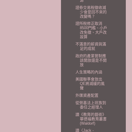
源
證券交易稅徵收減
少會是回不來的
改變嗎？
證所稅修正取消
8500門檻、小戶
改免徵、大戶改
設算
不滿意的薪資與滿
足的成就
政府的產業管制應
該開放還是不開
放
人生策略的內涵
美國聯準會放出
QE將減緩的風
聲
外匯資產配置
從勞基法上班族到
委任之經理人
讀《教育的藝術》
華德福教育叢書
(Waldorf)
讀〈Jack -