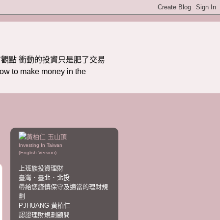
觀點 衝動的投資只是肥了交易
ake money in the
Investing In Taiwan
(English Version)
上班族投資理財
臺灣．臺北．北投
帶給您謹慎保守及適當的理財規
劃
PJHUANG 黃柏仁
認證理財規劃顧問