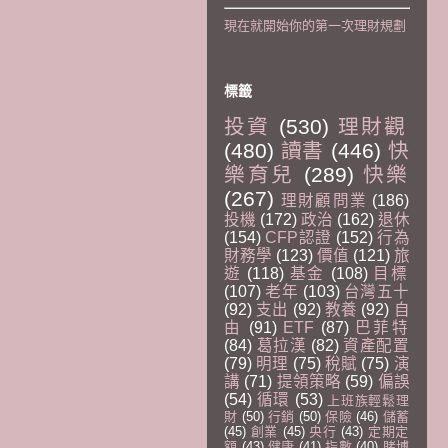
現在就開始你的第一次理財規劃
標籤
投資
(530)
理財觀
(480)
讀書
(446)
快
樂育兒
(289)
快樂
(267)
理財顧問業
(186)
投機
(172)
政治
(162)
退休
(154)
CFP認證
(152)
行為
財務學
(123)
價值
(121)
旅
遊
(118)
基金
(108)
目標
(107)
老年
(103)
台灣五十
(92)
支出
(92)
教養
(92)
自
由
(91)
ETF
(87)
巴菲特
(84)
葛拉漢
(82)
資產配置
(79)
明理
(75)
稅賦
(75)
演
講
(71)
提領策略
(59)
偏誤
(54)
循環
(53)
上班族輕鬆理
財
(50)
行銷
(50)
保險
(46)
儲蓄
(45)
創業
(45)
央行
(43)
定期定
額
(43)
健康
(41)
指數
(40)
賭博