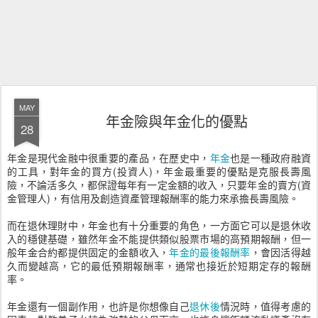
MAY
年金險與年金化的優點
28
年金是現代金融中很重要的產品，在歷史中，
年金
也是一種政府融資
的工具，對年金的買方(投資人)，年金最重要的優點是克服長壽風
險，不論活多久，都保證每年有一定金額的收入，只要年金的賣方(資
金管理人)，有信用及創造資產管理報酬率的能力來承擔長壽風險。
而在退休理財中，年金也有十分重要的角色，一方面它可以是退休收
入的穩健基礎，雖然年金不能提供類似股票市場的高預期報酬，但一
般年金合約都提供固定的金額收入，
年金的最後報酬率
，會因活得越
久而變越高，它的最低預期報酬率，通常也接近於短期定存的報酬
率。
年金還有一個副作用，也許是你想像自己
退休後
情況時，值得考慮的