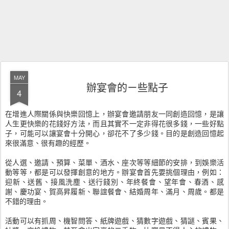
MAY
辦宴會的ㄧ些點子
4
在增進人際關係與快樂回憶上，辦宴會邀請朋友一同創造回憶，是讓
人生更快樂的花錢好方法，而且其實不一定非得花很多錢，一些好點
子，可能可以讓宴會十分開心，卻花不了多少錢。目的是創造回憶起
來很滿意、很有趣的經歷。
從人選、邀請、預算、菜單、酒水、座次等等細節的安排，到娛樂活
動等等，都是可以發揮創意的地方。辦宴會首先要挑個理由，例如：
迎新、送舊、接風洗塵、送行餞別、年終餐會、望年會、春酒、感
謝、慶功宴、賀高昇履新、聯誼餐會、結婚周年、滿月、周歲。都是
不錯的理由。
活動可以有抓周、機智問答、紙牌遊戲、猜數字遊戲、猜謎、賓果、