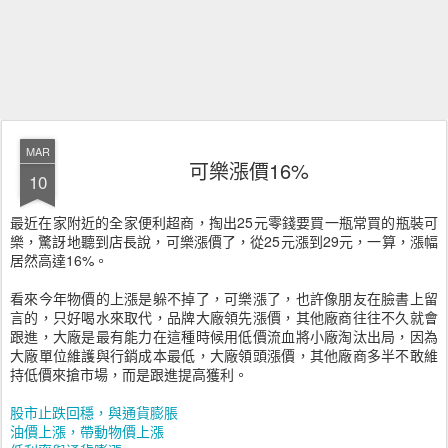
MAR
可樂漲價16%
10
最近在家附近的全家便利超商，掏出25元零錢要買一瓶常買的瓶裝可
樂，驚訝地聽到店長說，可樂漲價了，從25元漲到29元，一算，漲幅
居然高達16%。
看來今年物價的上漲是躲不掉了，可樂漲了，也許像朋友在臉書上留
言的，只好喝水來取代，品牌大廠領先漲價，其他廠商往往不久就會
跟進，大廠是最有能力在這種時候用低價流血將小廠淘汰出局，因為
大廠單位維護與行銷成本最低，大廠領頭漲價，其他廠商多半不敢維
持低價來搶市場，而是跟進提高獲利。
股市止跌回穩，與通貨膨脹
油價上漲，帶動物價上漲