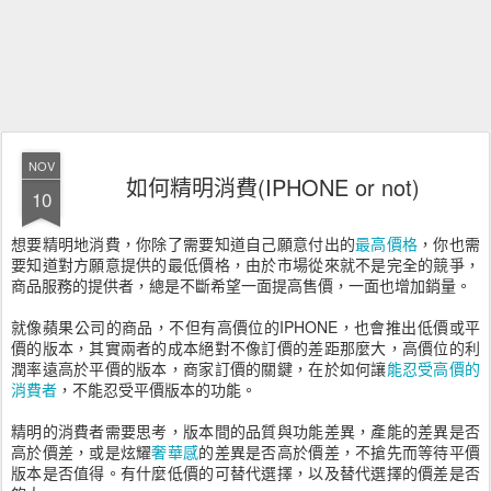
NOV
如何精明消費(IPHONE or not)
10
想要精明地消費，你除了需要知道自己願意付出的
最高價格
，你也需
要知道對方願意提供的最低價格，由於市場從來就不是完全的競爭，
商品服務的提供者，總是不斷希望一面提高售價，一面也增加銷量。
就像蘋果公司的商品，不但有高價位的IPHONE，也會推出低價或平
價的版本，其實兩者的成本絕對不像訂價的差距那麼大，高價位的利
潤率遠高於平價的版本，商家訂價的關鍵，在於如何讓
能忍受高價的
消費者
，不能忍受平價版本的功能。
精明的消費者需要思考，版本間的品質與功能差異，產能的差異是否
高於價差，或是炫耀
奢華感
的差異是否高於價差，不搶先而等待平價
版本是否值得。有什麼低價的可替代選擇，以及替代選擇的價差是否