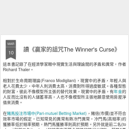
MAR
讀《贏家的詛咒The Winner's Curse》
10
這本書記錄了在經濟學家眼中現實生活與理論間的矛盾和異常，作者
Richard Thaler。
相對於生命周期理論(Franco Modigliani)，現實中的矛盾，年輕人與
老人花費太少，中年人則消費太高，消費對所得過度敏感。各種型態
的財富，彼此不像模型所主張的替代效果，現實中的矛盾，有
年金
的
人反而比沒有的人儲蓄率高，人也不像模型所主張地願意使用房屋淨
值來消費。
在
賭馬投注市場中(Pari-mutuel Betting Market)
，賭倍(市價)並不符合
效率市場的假定，已知常見的異常有熱冷門異常，冷門馬(高賠率)的
獲勝率低於賠率預期，熱門馬獲勝率則高於預期。另外就是前二名(to