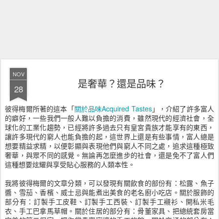
NOV
是奢華？還是品味？
28
彼得梅爾所著的這本「
關於品味Acquired Tastes
」，介紹了許多富人
的癖好，一些我們一般人難以負擔的消費，雖然現代的經濟社會，全
球化的工業化趨勢，已經將許多過去只有皇宮貴族才能享有的東西，
讓許多現代的窮人也能負擔的起，這世界上還是有些事情，富人總是
想要精益求精，以便彰顯與表現他們與窮人不同之處，追求這種極致
奢華，與眾不同的感覺。無論再怎麼進步的社會，還是免不了富人們
這種想要炫耀與享受貼心服務的人類本性。
我將彼得梅爾的文章分類，可以發現有關飲食的部份有：松露、魚子
醬、雪茄、香檳、威士忌與能煮出美食的老名廚小吃店。關於服飾的
部分有：訂製手工皮鞋、訂製手工西裝、訂製手工襯衫、開私米毛
衣、手工巴拿馬草帽。關於住居的部分有：骨董家具、把總統套房當