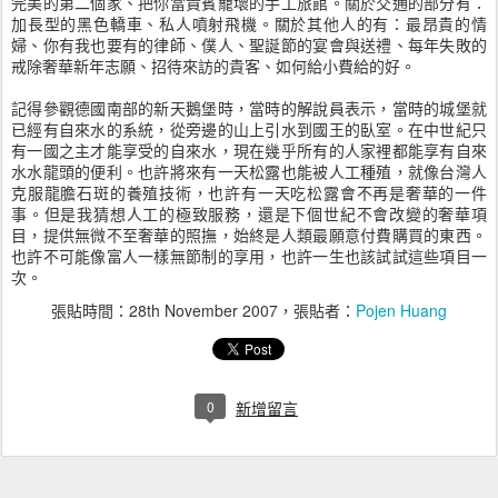
完美的第二個家、把你當貴賓寵壞的手工旅館。關於交通的部分有：
加長型的黑色轎車、私人噴射飛機。關於其他人的有：最昂貴的情
婦、你有我也要有的律師、僕人、聖誕節的宴會與送禮、每年失敗的
戒除奢華新年志願、招待來訪的貴客、如何給小費給的好。
記得參觀德國南部的新天鵝堡時，當時的解說員表示，當時的城堡就
已經有自來水的系統，從旁邊的山上引水到國王的臥室。在中世紀只
有一國之主才能享受的自來水，現在幾乎所有的人家裡都能享有自來
水水龍頭的便利。也許將來有一天松露也能被人工種殖，就像台灣人
克服龍膽石斑的養殖技術，也許有一天吃松露會不再是奢華的一件
事。但是我猜想人工的極致服務，還是下個世紀不會改變的奢華項
目，提供無微不至奢華的照撫，始終是人類最願意付費購買的東西。
也許不可能像富人一樣無節制的享用，也許一生也該試試這些項目一
次。
張貼時間：
28th November 2007
，張貼者：
Pojen Huang
0
新增留言