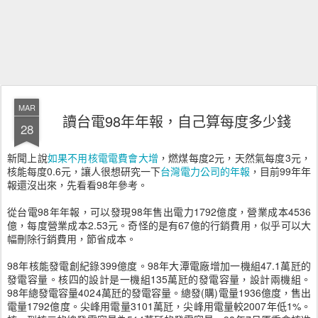
MAR
讀台電98年年報，自己算每度多少錢
28
新聞上說
如果不用核電電費會大增
，燃煤每度2元，天然氣每度3元，
核能每度0.6元，讓人很想研究一下
台灣電力公司的年報
，目前99年年
報還沒出來，先看看98年參考。
從台電98年年報，可以發現98年售出電力1792億度，營業成本4536
億，每度營業成本2.53元。奇怪的是有67億的行銷費用，似乎可以大
幅刪除行銷費用，節省成本。
98年核能發電創紀錄399億度。98年大潭電廠增加一機組47.1萬瓩的
發電容量。核四的設計是一機組135萬瓩的發電容量，設計兩機組。
98年總發電容量4024萬瓩的發電容量。總發(購)電量1936億度，售出
電量1792億度。尖峰用電量3101萬瓩，尖峰用電量較2007年低1%。