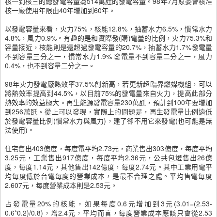
核一到核三的總發電容量為514萬瓩的發電容量。98年7月原委會核准
核一廠使用年限由40年增加到60年。
以發電容量來看，火力75%，核能12.8%，抽蓄水力6.5%，慣常水力
4.8%，風力0.9%。有趣的是和實際發(購)電量的比例，火力75.3%和
容量接近，核能則是遠超過發電容量的20.7%，抽蓄水力1.7%發電量
不到容量三分之一，慣常水力1.9% 發電量不到容量二分之一，風力
0.4%，也不到容量二分之一。
98年火力發電廠熱效率37.5%創新高，若更新超臨界燃媒機組，可以
將熱效率提高到44.5%，以目前75%的發電量來自火力，提高此部分
熱效率的效益極大。再生能源發電容量230萬瓩，預計到100年要增加
到256萬瓩。從上可以發現，實際上的問題是，再生發電量比例遠低
於發電容量比例(慣常水力與風力)，建了卻不用它來發電(也可能是無
法使用)。
住宅售出403億度，每度電平均2.73元，商業售出303億度，每度平均
3.25元，工業售出917億度，每度平均2.36元，公共包燈售出26億
度，每度1.14元，其他售出142億度，每度2.74元。其中工業用電平
均每度低於台電每度的營業成本，是最不合理之處。平均售電每度
2.607元，每度營業成本則是2.53元。
占發電量20%的核能，如果每度0.6元增加到3元(3.01=(2.53-
0.6*0.2)/0.8)，增2.4元，平均而言，每度營業成本應該只會從2.53