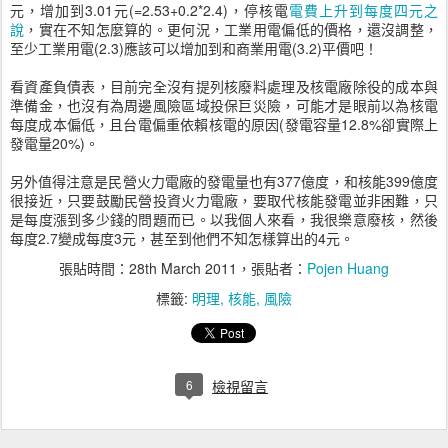
元，增加到3.01元(=2.53+0.2*2.4)，停核電
電費上升到每度四元之
說
，實在不知怎麼算的。更何況，工業用電偏低的價格，還沒調整，
至少工業用電(2.3)應該可以增加到和商業用電(3.2)平價吧！
看資產負債表，目前完全沒有提列核廢料處理及核電廠除役的成本與
準備金，也沒有為周邊風險區域投保巨災險，可能才是眼前以為核電
每度成本偏低，且台電偏重依賴核電的原因(發電容量12.8%卻實際上
發電量20%)。
另外值得注意是民營火力電廠的發電量也有377億度，和核能399億度
很接近，只要鼓勵民營投資火力電廠，要取代核能發電並非困難，只
是每度漲到多少錢的問題而已。以我個人來看，我很樂意廢核，然後
每度2.7變成每度3元，甚至到他們不知怎樣算出的4元。
張貼時間：
28th March 2011
，張貼者：
Pojen Huang
標籤:
明理
核能
風險
6
檢視留言