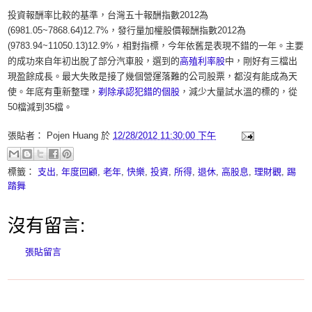
投資報酬率比較的基準，台灣五十報酬指數2012為
(6981.05~7868.64)12.7%，發行量加權股價報酬指數2012為
(9783.94~11050.13)12.9%，相對指標，今年依舊是表現不錯的一年。主要
的成功來自年初出脫了部分汽車股，選到的
高殖利率股
中，剛好有三檔出
現盈餘成長。最大失敗是接了幾個營運落難的公司股票，都沒有能成為天
使。年底有重新整理，
剃除承認犯錯的個股
，減少大量試水溫的標的，從
50檔減到35檔。
張貼者：
Pojen Huang
於
12/28/2012 11:30:00 下午
標籤：
支出
,
年度回顧
,
老年
,
快樂
,
投資
,
所得
,
退休
,
高股息
,
理財觀
,
踢
踏舞
沒有留言:
張貼留言