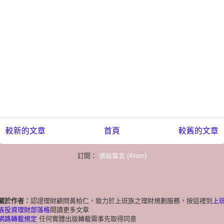
較新的文章
首頁
較舊的文章
訂閱：
張貼留言 (Atom)
關於作者：
認證理財顧問黃柏仁，致力於上班族之理財規劃服務，按這裡到
上
族投資理財部落格
閱讀更多文章
網路轉載規定
任何實體出版轉載需事先取得同意