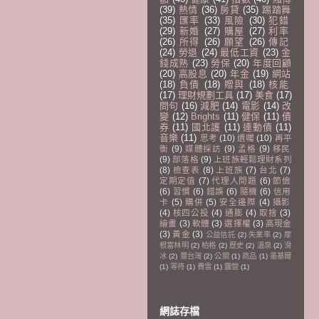
(39)
熱情
(36)
房貸
(35)
踢踏舞
(35)
匯率
(33)
風險
(30)
犯錯
(29)
新婚
(27)
購屋
(27)
利率
(26)
所得
(26)
願望
(26)
傳記
(24)
勞退
(24)
最低工資
(23)
金
錢成熟
(23)
勞保
(20)
年度回顧
(20)
高股息
(20)
年金
(19)
網站
(18)
負債
(18)
贈與
(18)
核能
(17)
理財規劃工具
(17)
美食
(17)
問句
(16)
減肥
(14)
電影
(14)
改
變
(12)
Brights
(11)
健保
(11)
債
券
(11)
國北護
(11)
連動債
(11)
音樂
(11)
思考
(10)
遺囑
(10)
再平
衡
(9)
媒體採訪
(9)
孟格
(9)
移民
(9)
部落格
(9)
上班族輕鬆理財系列
(8)
檢查表
(8)
上班族
(7)
台北
(7)
定期定值
(7)
代理人問題
(6)
節儉
(6)
習慣
(6)
錯誤
(6)
隨機
(6)
信用
卡
(5)
購併
(5)
安全邊際
(4)
攝影
(4)
核四公投
(4)
通膨
(4)
取捨
(3)
繪畫
(3)
軟體
(3)
選擇權
(3)
高現金
(3)
黃金
(3)
公益信託
(2)
失業率
(2)
摩
根富林明
(2)
柏格
(2)
歷史
(2)
溫泉
(2)
滑
冰
(2)
豐台灣
(2)
公關
(1)
商品
(1)
墨基爾
(1)
等待
(1)
費雪
(1)
露營
(1)
網誌存檔