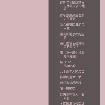
即期年金險應該占
退休收入多少比
例
從聖誕成果展看能
力的錯覺
語言學習關鍵期是
六歲
語言影響思考的迷
思
為什麼價值投資的
策略較優？
讀《為什麼你沒看
見大猩猩》
讀《The
Number》
八十歲老人的忠告
換檔的退休生活
何必抱怨證所稅
第一顆葡萄
別再拖延為人生做
計劃
美國聯準會公開其