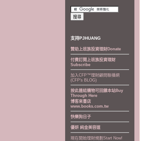
支持PJHUANG
贊助上班族投資理財Donate
付費訂閱上班族投資理財
Subscribe
加入CFP™理財顧問聯播網
(CFP's BLOG)
按此連結購物可回饋本站Buy
Through Here
博客來書店
www.books.com.tw
快樂狗日子
優妍 純金美容道
現在開始理財規劃Start Now!