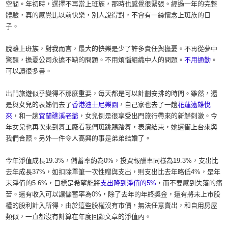
空間。年初時，選擇不再當上班族，那時也感覺很緊張。經過一年的完整
體驗，真的感覺比以前快樂，別人說得對，不會有一絲懷念上班族的日
子。
脫離上班族，對我而言，最大的快樂是少了許多責任與擔憂。不再從夢中
驚醒，擔憂公司永遠不缺的問題。不用煩惱組織中人的問題。
不用通勤
。
可以讀很多書。
出門旅遊似乎變得不那麼重要，每天都是可以計劃安排的時間。雖然，還
是與女兒的表姊們去了
香港迪士尼樂園
，自己家也去了一趟
花蓮遠雄悅
來
，和一趟
宜蘭礁溪老爺
，女兒倒是很享受出門旅行帶來的新鮮刺激。今
年女兒也再次來到舞工廠看我們班跳踢踏舞，表演結束，她還衝上台來與
我們合照。另外一件令人高興的事是弟弟結婚了。
今年淨值成長19.3%，儲蓄率約為0%，投資報酬率同樣為19.3%，支出比
去年成長37%，如扣除單筆一次性贈與支出，則支出比去年略低4%，是年
末淨值的5.6%，目標是希望能將
支出降到淨值的5%
，而不要感到失落的痛
苦。還有收入可以讓儲蓄率為0%，除了去年的年終獎金，還有將未上市股
權的股利計入所得，由於這些股權沒有市價，無法任意賣出，和自用房屋
類似，一直都沒有計算在年度回顧文章的淨值內。