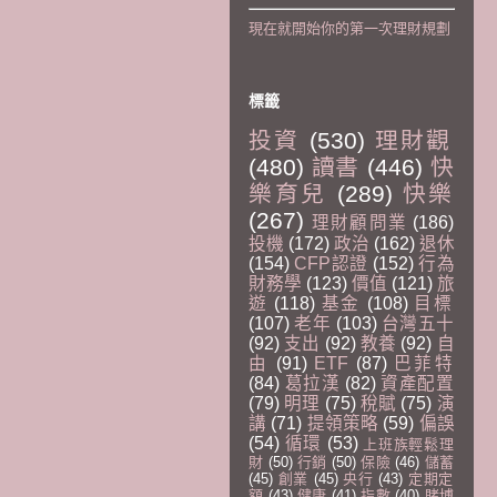
現在就開始你的第一次理財規劃
標籤
投資
(530)
理財觀
(480)
讀書
(446)
快
樂育兒
(289)
快樂
(267)
理財顧問業
(186)
投機
(172)
政治
(162)
退休
(154)
CFP認證
(152)
行為
財務學
(123)
價值
(121)
旅
遊
(118)
基金
(108)
目標
(107)
老年
(103)
台灣五十
(92)
支出
(92)
教養
(92)
自
由
(91)
ETF
(87)
巴菲特
(84)
葛拉漢
(82)
資產配置
(79)
明理
(75)
稅賦
(75)
演
講
(71)
提領策略
(59)
偏誤
(54)
循環
(53)
上班族輕鬆理
財
(50)
行銷
(50)
保險
(46)
儲蓄
(45)
創業
(45)
央行
(43)
定期定
額
(43)
健康
(41)
指數
(40)
賭博