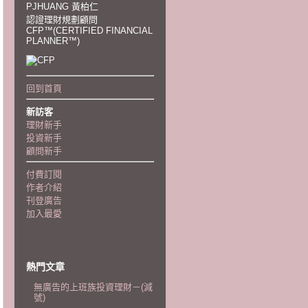
PJHUANG 黃柏仁
認證理財規劃顧問
CFP™(CERTIFIED FINANCIAL
PLANNER™)
回到首頁
新訪客
理財新手
投資新手
顧問新手
付費訂閱
作者介紹
刊登廣告
加入最愛
熱門文章
無廣告的上班族投資理財－(減
號)