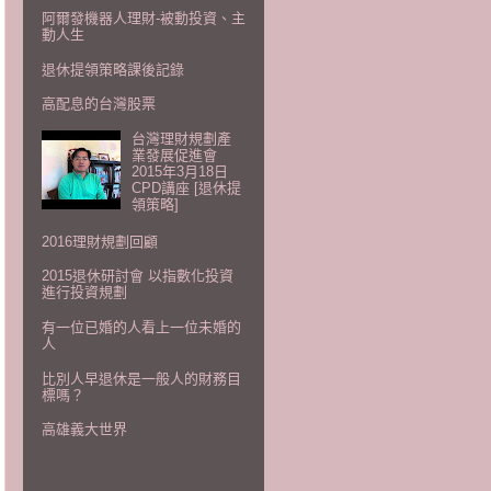
阿爾發機器人理財-被動投資、主
動人生
退休提領策略課後記錄
高配息的台灣股票
台灣理財規劃產
業發展促進會
2015年3月18日
CPD講座 [退休提
領策略]
2016理財規劃回顧
2015退休研討會 以指數化投資
進行投資規劃
有一位已婚的人看上一位未婚的
人
比別人早退休是一般人的財務目
標嗎？
高雄義大世界