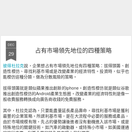
DEC
占有市場領先地位的四種策略
29
彼得杜拉克
說，企業想占有市場領先地位有四種策略：拔得頭籌、創
造性模仿、尋找利基市場或是改變產業的經濟特性。投資時，似乎也
能模仿這種分類，做為分散風險的策略。
拔得頭籌就是類似蘋果推出創新的iphone。創造性模仿就是類似谷歌
推出創造性模仿的Android產業生態圈。改變產業的經濟特性則是像一
般收費服務轉換成向廣告商收錢的免費服務。
其中，杜拉克認為，只要能盡量延長產品壽命，尋找利基市場是獲利
最豐的企業策略。所謂利基市場，是在大流程中必要的服務或產品，
由於市場規模有限，先占的優勢讓後進者沒有動機進入該市場。或是
特殊地位的關鍵技術，如汽車的啟動器。或特殊小市場，如美國運通