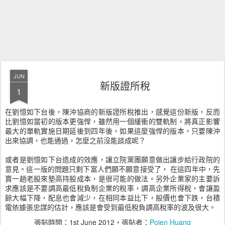
JUN
新版證所稅
1
在劉憶如下台後，陳沖協商的新版證所稅推出，感覺這份新版，反而
比劉憶如當初的版本更強悍，雖然用一個緩衝的雙軌制，將真正影響
最大的單軌實施日期延後到四年後，如果這麼強悍的版本，只要陳沖
出來協調，也能通過，怎麼之前沒能談成呢？
或者是劉憶如下台造成的效應，讓立院黨團願意做出讓步給行政院的
意見。這一版的問題只剩下富人們願不願意接受了， 在這四年中，先
賣一趟老股來墊高持股成本，是很可能的做法。另外企業家的主要訴
求應該是不要調高最低稅負制企業的稅率，調高企業所得稅，會讓盈
餘大幅下降，配息也會減少，在相同本益比下，股價也會下跌，台積
電依據張忠謀的估計，應該是會受到最低稅負調高稅率的波及很大。
張貼時間：
1st June 2012
，張貼者：
Pojen Huang