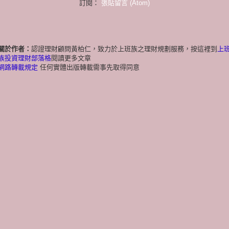
訂閱：
張貼留言 (Atom)
關於作者：
認證理財顧問黃柏仁，致力於上班族之理財規劃服務，按這裡到
上
族投資理財部落格
閱讀更多文章
網路轉載規定
任何實體出版轉載需事先取得同意