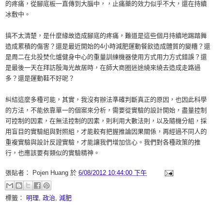
的疼痛，從腳底板一直傳到大腦中，，止痛藥的效力似乎不大，還在持續
冰敷中。
搞不太清楚，是什麼緣故造成腳底的疼痛，難道是這些個月持續地踢踏舞
造成累積的傷害？還是最近開始的4小時減肥運動餐飲造成體質的變糟？還
是周二在北投焚化爐健身中心的重量訓練機器使用方式用力方式錯誤？還
是最後一天在拜訪殷海光故居時，在師大商圈迷途繞來繞去造成走路過
多？還是運動鞋不好呢？
糾結這麼多種可能，其實，我沒有辦法準確判斷真正的原因，也因此科學
的方法，不能依靠單一的個案來分析，需要從實驗的設計開始，盡量控制
可控制的因素，在無法控制的因素，則利用大數法則，以及隨機分組，採
用盲目的實驗組與對照組，才能較有把握推論因果關係，再經過不同人的
重複實驗與設計反證實驗，才能讓我們增加信心。我們對各種政策的推
行，也應該要有類似的實驗精神。
張貼者：
Pojen Huang
於
6/08/2012 10:44:00 下午
標籤：
明理
,
政治
,
減肥