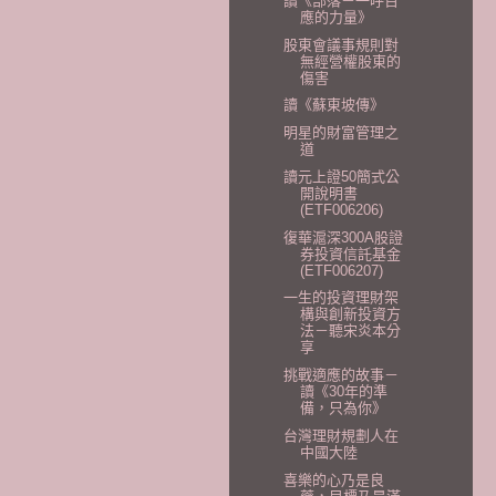
讀《部落－一呼百
應的力量》
股東會議事規則對
無經營權股東的
傷害
讀《蘇東坡傳》
明星的財富管理之
道
讀元上證50簡式公
開說明書
(ETF006206)
復華滬深300A股證
券投資信託基金
(ETF006207)
一生的投資理財架
構與創新投資方
法－聽宋炎本分
享
挑戰適應的故事－
讀《30年的準
備，只為你》
台灣理財規劃人在
中國大陸
喜樂的心乃是良