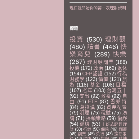
現在就開始你的第一次理財規劃
標籤
投資
(530)
理財觀
(480)
讀書
(446)
快
樂育兒
(289)
快樂
(267)
理財顧問業
(186)
投機
(172)
政治
(162)
退休
(154)
CFP認證
(152)
行為
財務學
(123)
價值
(121)
旅
遊
(118)
基金
(108)
目標
(107)
老年
(103)
台灣五十
(92)
支出
(92)
教養
(92)
自
由
(91)
ETF
(87)
巴菲特
(84)
葛拉漢
(82)
資產配置
(79)
明理
(75)
稅賦
(75)
演
講
(71)
提領策略
(59)
偏誤
(54)
循環
(53)
上班族輕鬆理
財
(50)
行銷
(50)
保險
(46)
儲蓄
(45)
創業
(45)
央行
(43)
定期定
額
(43)
健康
(41)
指數
(40)
賭博