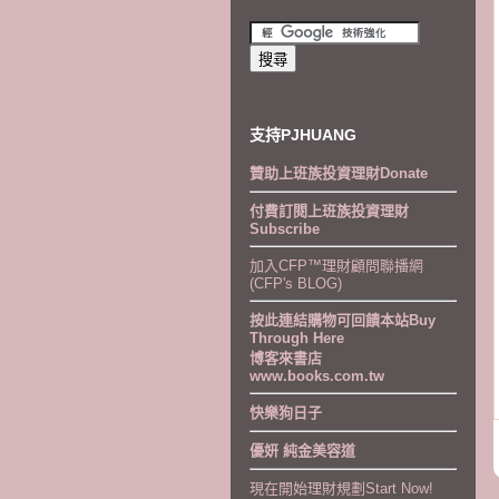
支持PJHUANG
贊助上班族投資理財Donate
付費訂閱上班族投資理財
Subscribe
加入CFP™理財顧問聯播網
(CFP's BLOG)
按此連結購物可回饋本站Buy
Through Here
博客來書店
www.books.com.tw
快樂狗日子
優妍 純金美容道
現在開始理財規劃Start Now!