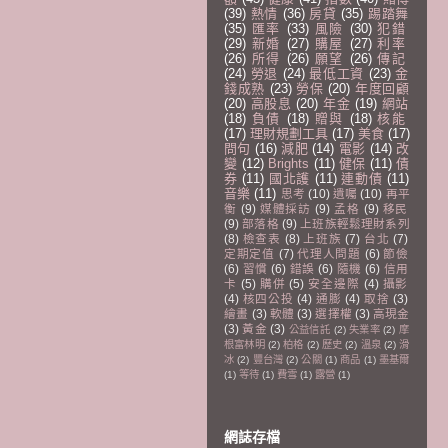
(39)
熱情
(36)
房貸
(35)
踢踏舞
(35)
匯率
(33)
風險
(30)
犯錯
(29)
新婚
(27)
購屋
(27)
利率
(26)
所得
(26)
願望
(26)
傳記
(24)
勞退
(24)
最低工資
(23)
金
錢成熟
(23)
勞保
(20)
年度回顧
(20)
高股息
(20)
年金
(19)
網站
(18)
負債
(18)
贈與
(18)
核能
(17)
理財規劃工具
(17)
美食
(17)
問句
(16)
減肥
(14)
電影
(14)
改
變
(12)
Brights
(11)
健保
(11)
債
券
(11)
國北護
(11)
連動債
(11)
音樂
(11)
思考
(10)
遺囑
(10)
再平
衡
(9)
媒體採訪
(9)
孟格
(9)
移民
(9)
部落格
(9)
上班族輕鬆理財系列
(8)
檢查表
(8)
上班族
(7)
台北
(7)
定期定值
(7)
代理人問題
(6)
節儉
(6)
習慣
(6)
錯誤
(6)
隨機
(6)
信用
卡
(5)
購併
(5)
安全邊際
(4)
攝影
(4)
核四公投
(4)
通膨
(4)
取捨
(3)
繪畫
(3)
軟體
(3)
選擇權
(3)
高現金
(3)
黃金
(3)
公益信託
(2)
失業率
(2)
摩
根富林明
(2)
柏格
(2)
歷史
(2)
溫泉
(2)
滑
冰
(2)
豐台灣
(2)
公關
(1)
商品
(1)
墨基爾
(1)
等待
(1)
費雪
(1)
露營
(1)
網誌存檔