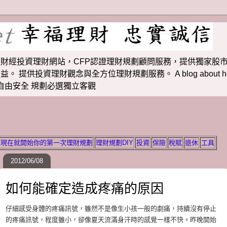
財經投資理財網站，CFP認證理財規劃顧問服務，提供獨家股市
投資理財觀念與全方位理財規劃服務。 A blog about how to m
 理財若想自由安全 規劃必選獨立客觀
現在就開始你的第一次理財規劃
理財規劃DIY
投資
保險
稅賦
退休
工具
2012/06/08
如何能確定造成疼痛的原因
仔細感受身體的疼痛訊號，雖然不是像生小孩一般的劇痛，持續沒有停止
的疼痛訊號，程度雖小，卻像夏天流滿身汗時的感覺一樣不快。昨晚開始