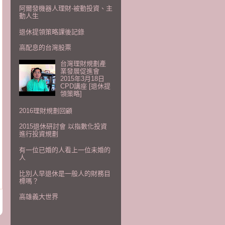
阿爾發機器人理財-被動投資、主
動人生
退休提領策略課後記錄
高配息的台灣股票
台灣理財規劃產
業發展促進會
2015年3月18日
CPD講座 [退休提
領策略]
2016理財規劃回顧
2015退休研討會 以指數化投資
進行投資規劃
有一位已婚的人看上一位未婚的
人
比別人早退休是一般人的財務目
標嗎？
高雄義大世界