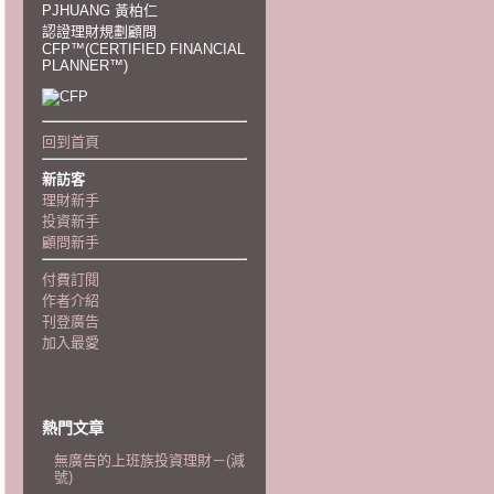
PJHUANG 黃柏仁
認證理財規劃顧問
CFP™(CERTIFIED FINANCIAL
PLANNER™)
回到首頁
新訪客
理財新手
投資新手
顧問新手
付費訂閱
作者介紹
刊登廣告
加入最愛
熱門文章
無廣告的上班族投資理財－(減
號)