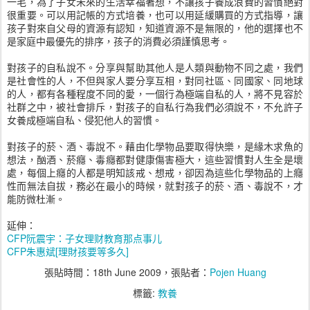
一毛，為了子女未來的生活幸福著想，不讓孩子養成浪費的習慣絕對
很重要。可以用記帳的方式培養，也可以用延緩購買的方式指導，讓
孩子對來自父母的資源有認知，知道資源不是無限的，他的選擇也不
是家庭中最優先的排序，孩子的消費必須謹慎思考。
對孩子的自私說不。分享與幫助其他人是人類與動物不同之處，我們
是社會性的人，不但與家人要分享互相，對同社區、同國家、同地球
的人，都有各種程度不同的愛，一個行為極端自私的人，將不見容於
社群之中，被社會排斥，對孩子的自私行為我們必須說不，不允許子
女養成極端自私、侵犯他人的習慣。
對孩子的菸、酒、毒說不。藉由化學物品要取得快樂，是緣木求魚的
想法，酗酒、菸癮、毒癮都對健康傷害極大，這些習慣對人生全是壞
處，每個上癮的人都是明知該戒、想戒，卻因為這些化學物品的上癮
性而無法自拔，務必在最小的時候，就對孩子的菸、酒、毒說不，才
能防微杜漸。
延伸：
CFP阮震宇：子女理财教育那点事儿
CFP朱惠斌[理財孩要等多久]
張貼時間：
18th June 2009
，張貼者：
Pojen Huang
標籤:
教養