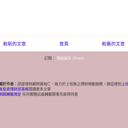
較新的文章
首頁
較舊的文章
訂閱：
張貼留言 (Atom)
關於作者：
認證理財顧問黃柏仁，致力於上班族之理財規劃服務，按這裡到
上
族投資理財部落格
閱讀更多文章
網路轉載規定
任何實體出版轉載需事先取得同意