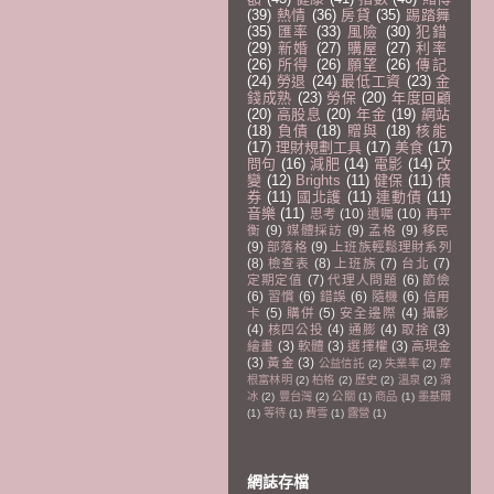
(39)
熱情
(36)
房貸
(35)
踢踏舞
(35)
匯率
(33)
風險
(30)
犯錯
(29)
新婚
(27)
購屋
(27)
利率
(26)
所得
(26)
願望
(26)
傳記
(24)
勞退
(24)
最低工資
(23)
金
錢成熟
(23)
勞保
(20)
年度回顧
(20)
高股息
(20)
年金
(19)
網站
(18)
負債
(18)
贈與
(18)
核能
(17)
理財規劃工具
(17)
美食
(17)
問句
(16)
減肥
(14)
電影
(14)
改
變
(12)
Brights
(11)
健保
(11)
債
券
(11)
國北護
(11)
連動債
(11)
音樂
(11)
思考
(10)
遺囑
(10)
再平
衡
(9)
媒體採訪
(9)
孟格
(9)
移民
(9)
部落格
(9)
上班族輕鬆理財系列
(8)
檢查表
(8)
上班族
(7)
台北
(7)
定期定值
(7)
代理人問題
(6)
節儉
(6)
習慣
(6)
錯誤
(6)
隨機
(6)
信用
卡
(5)
購併
(5)
安全邊際
(4)
攝影
(4)
核四公投
(4)
通膨
(4)
取捨
(3)
繪畫
(3)
軟體
(3)
選擇權
(3)
高現金
(3)
黃金
(3)
公益信託
(2)
失業率
(2)
摩
根富林明
(2)
柏格
(2)
歷史
(2)
溫泉
(2)
滑
冰
(2)
豐台灣
(2)
公關
(1)
商品
(1)
墨基爾
(1)
等待
(1)
費雪
(1)
露營
(1)
網誌存檔