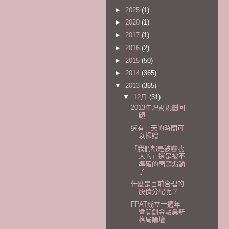
►
2025
(1)
►
2020
(1)
►
2017
(1)
►
2016
(2)
►
2015
(50)
►
2014
(365)
▼
2013
(365)
▼
12月
(31)
2013年理財規劃回
顧
還有一天的時間可
以捐贈
「我們都是被嚇唬
大的」還是被不
準確的問題煽動
了
什麼是目前合理的
股債分配呢？
FPAT成立十週年
暨開創金融業新
格局論壇