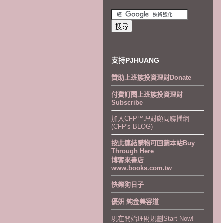
支持PJHUANG
贊助上班族投資理財Donate
付費訂閱上班族投資理財
Subscribe
加入CFP™理財顧問聯播網
(CFP's BLOG)
按此連結購物可回饋本站Buy
Through Here
博客來書店
www.books.com.tw
快樂狗日子
優妍 純金美容道
現在開始理財規劃Start Now!