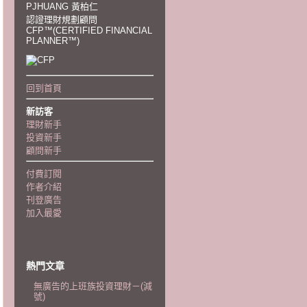
PJHUANG 黃柏仁
認證理財規劃顧問
CFP™(CERTIFIED FINANCIAL
PLANNER™)
回到首頁
新訪客
理財新手
投資新手
顧問新手
付費訂閱
作者介紹
刊登廣告
加入最愛
熱門文章
無廣告的上班族投資理財－(減
號)