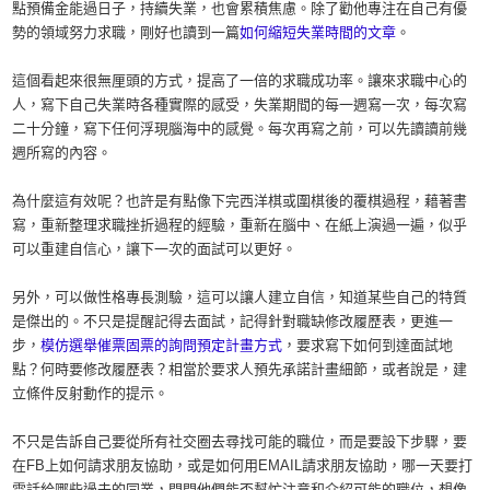
點預備金能過日子，持續失業，也會累積焦慮。除了勸他專注在自己有優
勢的領域努力求職，剛好也讀到一篇
如何縮短失業時間的文章
。
這個看起來很無厘頭的方式，提高了一倍的求職成功率。讓來求職中心的
人，寫下自己失業時各種實際的感受，失業期間的每一週寫一次，每次寫
二十分鐘，寫下任何浮現腦海中的感覺。每次再寫之前，可以先讀讀前幾
週所寫的內容。
為什麼這有效呢？也許是有點像下完西洋棋或圍棋後的覆棋過程，藉著書
寫，重新整理求職挫折過程的經驗，重新在腦中、在紙上演過一遍，似乎
可以重建自信心，讓下一次的面試可以更好。
另外，可以做性格專長測驗，這可以讓人建立自信，知道某些自己的特質
是傑出的。不只是提醒記得去面試，記得針對職缺修改履歷表，更進一
步，
模仿選舉催票固票的詢問預定計畫方式
，要求寫下如何到達面試地
點？何時要修改履歷表？相當於要求人預先承諾計畫細節，或者說是，建
立條件反射動作的提示。
不只是告訴自己要從所有社交圈去尋找可能的職位，而是要設下步驟，要
在FB上如何請求朋友協助，或是如何用EMAIL請求朋友協助，哪一天要打
電話給哪些過去的同業，問問他們能否幫忙注意和介紹可能的職位，想像