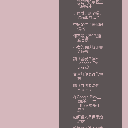
主動管理股票基金
的總成本
是理財計劃？還是
結構型商品？
中信金併台壽保的
價格
何不設定2%的通
膨目標
小女的踢踏舞即興
割喉戰
讀《發現幸福30
Lessons For
Living》
台灣無印良品的價
格
讀《自造者時代
Makers》
在Google Play上
買的第一本
EBook該是什
麼？
如何讓人準備開始
理財