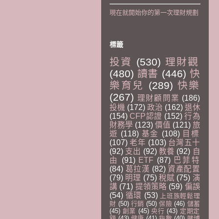
現在就開始你的第一次理財規劃
標籤
投資
(530)
理財觀
(480)
讀書
(446)
快
樂育兒
(289)
快樂
(267)
理財顧問業
(186)
投機
(172)
政治
(162)
退休
(154)
CFP認證
(152)
行為
財務學
(123)
價值
(121)
旅
遊
(118)
基金
(108)
目標
(107)
老年
(103)
台灣五十
(92)
支出
(92)
教養
(92)
自
由
(91)
ETF
(87)
巴菲特
(84)
葛拉漢
(82)
資產配置
(79)
明理
(75)
稅賦
(75)
演
講
(71)
提領策略
(59)
偏誤
(54)
循環
(53)
上班族輕鬆理
財
(50)
行銷
(50)
保險
(46)
儲蓄
(45)
創業
(45)
央行
(43)
定期定
額
(43)
健康
(41)
指數
(40)
賭博