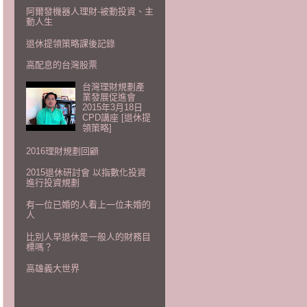
阿爾發機器人理財-被動投資、主
動人生
退休提領策略課後記錄
高配息的台灣股票
台灣理財規劃產
業發展促進會
2015年3月18日
CPD講座 [退休提
領策略]
2016理財規劃回顧
2015退休研討會 以指數化投資
進行投資規劃
有一位已婚的人看上一位未婚的
人
比別人早退休是一般人的財務目
標嗎？
高雄義大世界