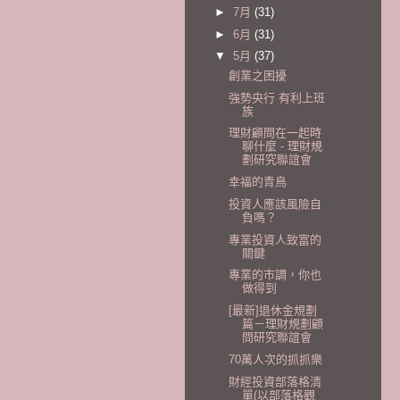
►
7月
(31)
►
6月
(31)
▼
5月
(37)
創業之困擾
強勢央行 有利上班
族
理財顧問在一起時
聊什麼 - 理財規
劃研究聯誼會
幸福的青鳥
投資人應該風險自
負嗎？
專業投資人致富的
關鍵
專業的市調，你也
做得到
[最新]退休金規劃
篇－理財規劃顧
問研究聯誼會
70萬人次的抓抓樂
財經投資部落格清
單(以部落格觀