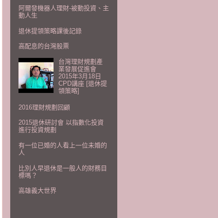
阿爾發機器人理財-被動投資、主
動人生
退休提領策略課後記錄
高配息的台灣股票
台灣理財規劃產
業發展促進會
2015年3月18日
CPD講座 [退休提
領策略]
2016理財規劃回顧
2015退休研討會 以指數化投資
進行投資規劃
有一位已婚的人看上一位未婚的
人
比別人早退休是一般人的財務目
標嗎？
高雄義大世界