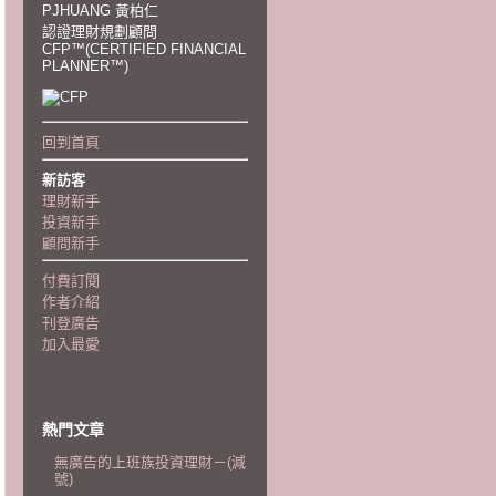
PJHUANG 黃柏仁
認證理財規劃顧問
CFP™(CERTIFIED FINANCIAL
PLANNER™)
回到首頁
新訪客
理財新手
投資新手
顧問新手
付費訂閱
作者介紹
刊登廣告
加入最愛
熱門文章
無廣告的上班族投資理財－(減
號)