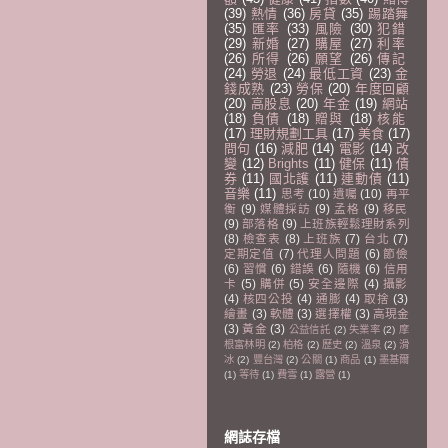
(39)
熱情
(36)
房貸
(35)
踢踏舞
(35)
匯率
(33)
風險
(30)
犯錯
(29)
新婚
(27)
購屋
(27)
利率
(26)
所得
(26)
願望
(26)
傳記
(24)
勞退
(24)
最低工資
(23)
金
錢成熟
(23)
勞保
(20)
年度回顧
(20)
高股息
(20)
年金
(19)
網站
(18)
負債
(18)
贈與
(18)
核能
(17)
理財規劃工具
(17)
美食
(17)
問句
(16)
減肥
(14)
電影
(14)
改
變
(12)
Brights
(11)
健保
(11)
債
券
(11)
國北護
(11)
連動債
(11)
音樂
(11)
思考
(10)
遺囑
(10)
再平
衡
(9)
媒體採訪
(9)
孟格
(9)
移民
(9)
部落格
(9)
上班族輕鬆理財系列
(8)
檢查表
(8)
上班族
(7)
台北
(7)
定期定值
(7)
代理人問題
(6)
節儉
(6)
習慣
(6)
錯誤
(6)
隨機
(6)
信用
卡
(5)
購併
(5)
安全邊際
(4)
攝影
(4)
核四公投
(4)
通膨
(4)
取捨
(3)
繪畫
(3)
軟體
(3)
選擇權
(3)
高現金
(3)
黃金
(3)
公益信託
(2)
失業率
(2)
摩
根富林明
(2)
柏格
(2)
歷史
(2)
溫泉
(2)
滑
冰
(2)
豐台灣
(2)
公關
(1)
商品
(1)
墨基爾
(1)
等待
(1)
費雪
(1)
露營
(1)
網誌存檔