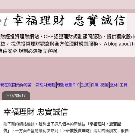
財經投資理財網站，CFP認證理財規劃顧問服務，提供獨家股市
投資理財觀念與全方位理財規劃服務。 A blog about how to m
 理財若想自由安全 規劃必選獨立客觀
現在就開始你的第一次理財規劃
理財規劃DIY
投資
保險
稅賦
退休
工具
2007/05/17
幸福理財 忠實誠信
為了新的網站標誌，我想出了這八個字的新標語
「幸福理財，忠實誠
信」
，一方面希望能讓初次來到『
上班族投資理財
』網站的新朋友，很快