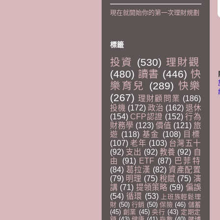
現在就開始你的第一次理財規劃
標籤
投資
(530)
理財觀
(480)
讀書
(446)
快
樂育兒
(289)
快樂
(267)
理財顧問業
(186)
投機
(172)
政治
(162)
退休
(154)
CFP認證
(152)
行為
財務學
(123)
價值
(121)
旅
遊
(118)
基金
(108)
目標
(107)
老年
(103)
台灣五十
(92)
支出
(92)
教養
(92)
自
由
(91)
ETF
(87)
巴菲特
(84)
葛拉漢
(82)
資產配置
(79)
明理
(75)
稅賦
(75)
演
講
(71)
提領策略
(59)
偏誤
(54)
循環
(53)
上班族輕鬆理
財
(50)
行銷
(50)
保險
(46)
儲蓄
(45)
創業
(45)
央行
(43)
定期定
額
(43)
健康
(41)
指數
(40)
賭博