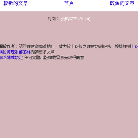
較新的文章
首頁
較舊的文章
訂閱：
張貼留言 (Atom)
關於作者：
認證理財顧問黃柏仁，致力於上班族之理財規劃服務，按這裡到
上
族投資理財部落格
閱讀更多文章
網路轉載規定
任何實體出版轉載需事先取得同意