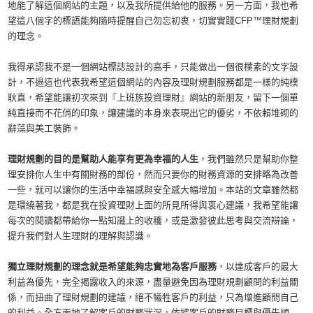
地能了解這個網站的主題，以及我所提供給他的服務。另一方面，我也希
望這八個字的標語能夠隨時提醒自己勿忘初衷，切實實踐CFP™理財規劃
的理念。
我得承認我不是一個網站標誌設計的高手，只能做出一個很樸素的文字設
計，不過這也代表我希望這個網站的內容及理財規劃服務都是一樣的純樸
耿直，希望能讓初次來到『上班族投資理財』網站的新朋友，留下一個單
純直接而不花俏的印象，讓建議的本身來表現出它的優劣，不依賴堆砌的
辭藻與美工裝飾。
理財規劃的目的是幫助人能享有更為幸福的人生
，我們雖然只是幫助你整
理安排你人生中有關財務的部份，然而只要你的財務資源的安排略為改善
一些，就可以讓你的生活中幸福感與安全感大幅增加。本站的文章雖然都
是環繞著我，都是我在投資理財上面的所見所得與衷心建議，我希望能讓
每次的閱讀都帶給你一點知識上的收穫，或是激發彼此思考與交流辯論，
提升我們對人生理財的理解與認識。
獨立理財規劃的理念就是希望能夠忠實地為客戶服務
，以達成客戶的最大
利益為優先，完全揭露收入的來源，盡量避免因為理財規劃顧問的利益關
係，而扭曲了理財規劃的建議，絕不犧牲客戶的利益，只為增進顧問自己
的利益。全方面地了解客戶的財務狀況，依據客戶的財務目標與優先順