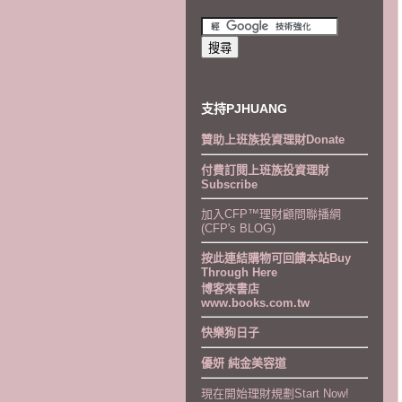
支持PJHUANG
贊助上班族投資理財Donate
付費訂閱上班族投資理財
Subscribe
加入CFP™理財顧問聯播網
(CFP's BLOG)
按此連結購物可回饋本站Buy
Through Here
博客來書店
www.books.com.tw
快樂狗日子
優妍 純金美容道
現在開始理財規劃Start Now!