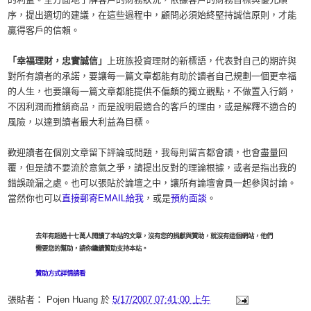
序，提出適切的建議，在這些過程中，顧問必須始終堅持誠信原則，才能
贏得客戶的信賴。
「幸福理財，忠實誠信」
上班族投資理財的新標語，代表對自己的期許與
對所有讀者的承諾，要讓每一篇文章都能有助於讀者自己規劃一個更幸福
的人生，也要讓每一篇文章都能提供不偏頗的獨立觀點，不做置入行銷，
不因利潤而推銷商品，而是說明最適合的客戶的理由，或是解釋不適合的
風險，以達到讀者最大利益為目標。
歡迎讀者在個別文章留下評論或問題，我每則留言都會讀，也會盡量回
覆，但是請不要流於意氣之爭，請提出反對的理論根據，或者是指出我的
錯誤疏漏之處。也可以張貼於論壇之中，讓所有論壇會員一起參與討論。
當然你也可以
直接郵寄EMAIL給我
，或是
預約面談
。
去年有超過十七萬人閱讀了本站的文章，沒有您的捐獻與贊助，就沒有這個網站，他們
需要您的幫助，請你繼續贊助支持本站。
贊助方式詳情請看
張貼者：
Pojen Huang
於
5/17/2007 07:41:00 上午