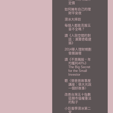
定價
如何擁有自己的理
財平安夜
滑冰大摔跤
每個人都能克服五
音不全嗎？
讀《人與空間的對
話：漢寶德看建
築》
2014華人理財規劃
發展論壇
讀《不買飆股，年
均獲利40%》
The Big Secret
for the Small
Investor
聽〈張爸爸故事屋
講座：張大光說
一個好故事〉
改善台灣五十指數
這類市值權重法
的點子
小巨蛋學滑冰第二
堂