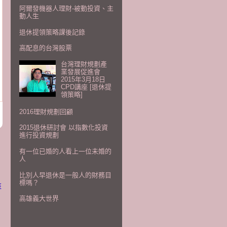
阿爾發機器人理財-被動投資、主
動人生
退休提領策略課後記錄
高配息的台灣股票
台灣理財規劃產
業發展促進會
2015年3月18日
CPD講座 [退休提
領策略]
2016理財規劃回顧
2015退休研討會 以指數化投資
進行投資規劃
有一位已婚的人看上一位未婚的
人
比別人早退休是一般人的財務目
標嗎？
班
高雄義大世界