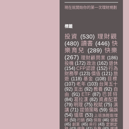
現在就開始你的第一次理財規劃
標籤
投資
(530)
理財觀
(480)
讀書
(446)
快
樂育兒
(289)
快樂
(267)
理財顧問業
(186)
投機
(172)
政治
(162)
退休
(154)
CFP認證
(152)
行為
財務學
(123)
價值
(121)
旅
遊
(118)
基金
(108)
目標
(107)
老年
(103)
台灣五十
(92)
支出
(92)
教養
(92)
自
由
(91)
ETF
(87)
巴菲特
(84)
葛拉漢
(82)
資產配置
(79)
明理
(75)
稅賦
(75)
演
講
(71)
提領策略
(59)
偏誤
(54)
循環
(53)
上班族輕鬆理
財
(50)
行銷
(50)
保險
(46)
儲蓄
(45)
創業
(45)
央行
(43)
定期定
額
(43)
健康
(41)
指數
(40)
賭博