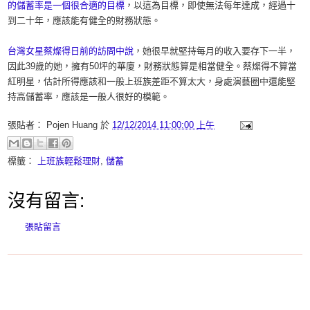
的儲蓄率是一個很合適的目標
，以這為目標，即使無法每年達成，經過十
到二十年，應該能有健全的財務狀態。
台灣女星蔡燦得日前的訪問中說
，她很早就堅持每月的收入要存下一半，
因此39歲的她，擁有50坪的華廈，財務狀態算是相當健全。蔡燦得不算當
紅明星，估計所得應該和一般上班族差距不算太大，身處演藝圈中還能堅
持高儲蓄率，應該是一般人很好的模範。
張貼者：
Pojen Huang
於
12/12/2014 11:00:00 上午
標籤：
上班族輕鬆理財
,
儲蓄
沒有留言:
張貼留言