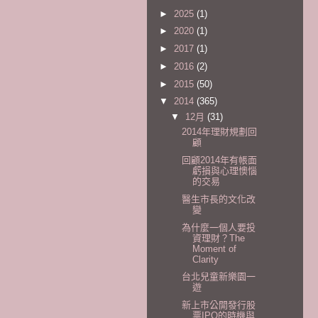
►
2025
(1)
►
2020
(1)
►
2017
(1)
►
2016
(2)
►
2015
(50)
▼
2014
(365)
▼
12月
(31)
2014年理財規劃回
顧
回顧2014年有帳面
虧損與心理懊惱
的交易
醫生市長的文化改
變
為什麼一個人要投
資理財？The
Moment of
Clarity
台北兒童新樂園一
遊
新上市公開發行股
票IPO的時機與