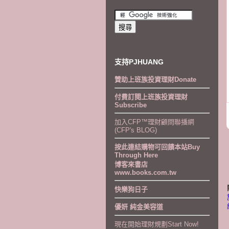
支持PJHUANG
贊助上班族投資理財Donate
付費訂閱上班族投資理財
Subscribe
加入CFP™理財顧問聯播網
(CFP's BLOG)
按此連結購物可回饋本站Buy
Through Here
博客來書店
www.books.com.tw
快樂狗日子
優妍 純金美容道
現在開始理財規劃Start Now!