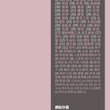
(39)
熱情
(36)
房貸
(35)
踢踏舞
(35)
匯率
(33)
風險
(30)
犯錯
(29)
新婚
(27)
購屋
(27)
利率
(26)
所得
(26)
願望
(26)
傳記
(24)
勞退
(24)
最低工資
(23)
金
錢成熟
(23)
勞保
(20)
年度回顧
(20)
高股息
(20)
年金
(19)
網站
(18)
負債
(18)
贈與
(18)
核能
(17)
理財規劃工具
(17)
美食
(17)
問句
(16)
減肥
(14)
電影
(14)
改
變
(12)
Brights
(11)
健保
(11)
債
券
(11)
國北護
(11)
連動債
(11)
音樂
(11)
思考
(10)
遺囑
(10)
再平
衡
(9)
媒體採訪
(9)
孟格
(9)
移民
(9)
部落格
(9)
上班族輕鬆理財系列
(8)
檢查表
(8)
上班族
(7)
台北
(7)
定期定值
(7)
代理人問題
(6)
節儉
(6)
習慣
(6)
錯誤
(6)
隨機
(6)
信用
卡
(5)
購併
(5)
安全邊際
(4)
攝影
(4)
核四公投
(4)
通膨
(4)
取捨
(3)
繪畫
(3)
軟體
(3)
選擇權
(3)
高現金
(3)
黃金
(3)
公益信託
(2)
失業率
(2)
摩
根富林明
(2)
柏格
(2)
歷史
(2)
溫泉
(2)
滑
冰
(2)
豐台灣
(2)
公關
(1)
商品
(1)
墨基爾
(1)
等待
(1)
費雪
(1)
露營
(1)
網誌存檔