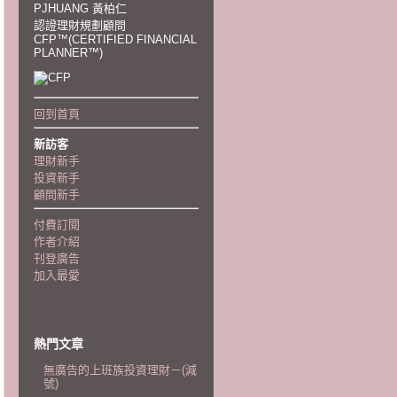
PJHUANG 黃柏仁
認證理財規劃顧問
CFP™(CERTIFIED FINANCIAL
PLANNER™)
回到首頁
新訪客
理財新手
投資新手
顧問新手
付費訂閱
作者介紹
刊登廣告
加入最愛
熱門文章
無廣告的上班族投資理財－(減
號)