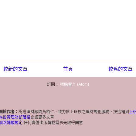
較新的文章
首頁
較舊的文章
訂閱：
張貼留言 (Atom)
關於作者：
認證理財顧問黃柏仁，致力於上班族之理財規劃服務，按這裡到
上
族投資理財部落格
閱讀更多文章
網路轉載規定
任何實體出版轉載需事先取得同意