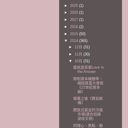
►
2025
(1)
►
2020
(1)
►
2017
(1)
►
2016
(2)
►
2015
(50)
▼
2014
(365)
►
12月
(31)
►
11月
(30)
▼
10月
(31)
愛就是答案Love Is
the Answer
限制資本報酬率，
縮短貧富大差距
《21世紀資本
論》
億萬之後《賈伯斯
傳》
開放式基金的次級
市場(適合短線
波段交易)
同理心、焦點、聯