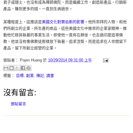
君子或隱士，也沒有成為禪師佛陀，而是繼續工作，創造新產品，行銷新
產品，賺到更多的錢，一直到生病過世。
某種程度上，這應該是
美國文化對賈伯斯的影響
。他所崇拜的人物，和他
們所創立的企業，所生產的商品，這些美國文化中推崇的企業家精神，推
動他忙碌與執著的事業生活。即使他一直有在靜坐，也去過印度追尋佛
教，他並沒有像佛教徒那樣放下執著，追求涅槃。而是追求在人世間留下
產品，留下所創立經營的企業。
張貼者：
Pojen Huang
於
10/29/2014 09:31:00 上午
標籤：
目標
,
創業
,
傳記
,
讀書
沒有留言:
張貼留言