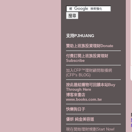
支持PJHUANG
贊助上班族投資理財Donate
付費訂閱上班族投資理財
Subscribe
加入CFP™理財顧問聯播網
(CFP's BLOG)
按此連結購物可回饋本站Buy
Through Here
博客來書店
www.books.com.tw
快樂狗日子
優妍 純金美容道
現在開始理財規劃Start Now!