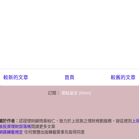
較新的文章
首頁
較舊的文章
訂閱：
張貼留言 (Atom)
關於作者：
認證理財顧問黃柏仁，致力於上班族之理財規劃服務，按這裡到
上
族投資理財部落格
閱讀更多文章
網路轉載規定
任何實體出版轉載需事先取得同意