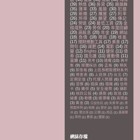
(39)
熱情
(36)
房貸
(35)
踢踏舞
(35)
匯率
(33)
風險
(30)
犯錯
(29)
新婚
(27)
購屋
(27)
利率
(26)
所得
(26)
願望
(26)
傳記
(24)
勞退
(24)
最低工資
(23)
金
錢成熟
(23)
勞保
(20)
年度回顧
(20)
高股息
(20)
年金
(19)
網站
(18)
負債
(18)
贈與
(18)
核能
(17)
理財規劃工具
(17)
美食
(17)
問句
(16)
減肥
(14)
電影
(14)
改
變
(12)
Brights
(11)
健保
(11)
債
券
(11)
國北護
(11)
連動債
(11)
音樂
(11)
思考
(10)
遺囑
(10)
再平
衡
(9)
媒體採訪
(9)
孟格
(9)
移民
(9)
部落格
(9)
上班族輕鬆理財系列
(8)
檢查表
(8)
上班族
(7)
台北
(7)
定期定值
(7)
代理人問題
(6)
節儉
(6)
習慣
(6)
錯誤
(6)
隨機
(6)
信用
卡
(5)
購併
(5)
安全邊際
(4)
攝影
(4)
核四公投
(4)
通膨
(4)
取捨
(3)
繪畫
(3)
軟體
(3)
選擇權
(3)
高現金
(3)
黃金
(3)
公益信託
(2)
失業率
(2)
摩
根富林明
(2)
柏格
(2)
歷史
(2)
溫泉
(2)
滑
冰
(2)
豐台灣
(2)
公關
(1)
商品
(1)
墨基爾
(1)
等待
(1)
費雪
(1)
露營
(1)
網誌存檔