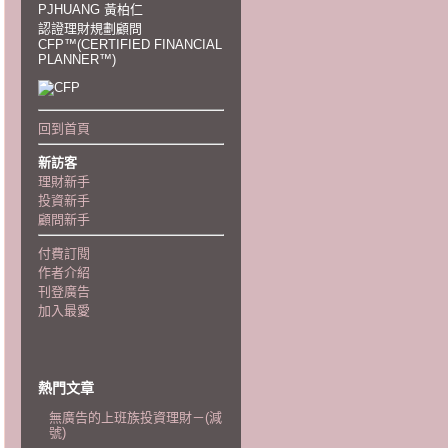
PJHUANG 黃柏仁
認證理財規劃顧問
CFP™(CERTIFIED FINANCIAL
PLANNER™)
回到首頁
新訪客
理財新手
投資新手
顧問新手
付費訂閱
作者介紹
刊登廣告
加入最愛
熱門文章
無廣告的上班族投資理財－(減
號)