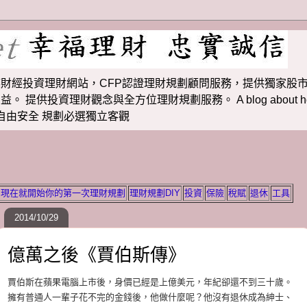
財經投資理財網站，CFP認證理財規劃顧問服務，提供獨家股市
投資理財觀念與全方位理財規劃服務。 A blog about how to m
 理財若想自由安全 規劃必選獨立客觀
現在就開始你的第一次理財規劃
理財規劃DIY
投資
保險
稅賦
退休
工具
2014/10/29
億萬之後《賈伯斯傳》
賈伯斯在蘋果電腦上市後，身價已經是上億美元，年紀卻還不到三十歲。
擁有普通人一輩子花不完的金錢後，他做什麼呢？他沒有退休成為紳士、