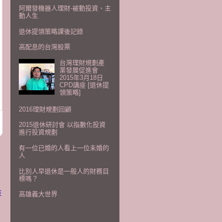
阿爾發機器人理財-被動投資、主
動人生
退休提領策略課後記錄
高配息的台灣股票
台灣理財規劃產
業發展促進會
2015年3月18日
CPD講座 [退休提
領策略]
2016理財規劃回顧
2015退休研討會 以指數化投資
進行投資規劃
有一位已婚的人看上一位未婚的
人
比別人早退休是一般人的財務目
標嗎？
班
高雄義大世界