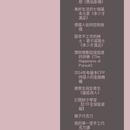
想《賈伯斯傳》
美好生活的七個基
本元素《多少才
滿足》
德國人如何控制房
價
提早不工作的紳
士、君子或隱士
《多少才滿足》
理財規劃促成追逐
的快樂《The
Happiness of
Pursuit》
2014年有最多CFP
持證人的金融機
構
微寄生與巨寄生
《瘟疫與人》
訂閱財子學堂
【ETF全球投資
報】
親子巧克力
我的第一堂手工巧
克力課