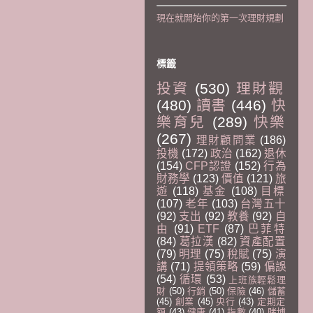
現在就開始你的第一次理財規劃
標籤
投資
(530)
理財觀
(480)
讀書
(446)
快
樂育兒
(289)
快樂
(267)
理財顧問業
(186)
投機
(172)
政治
(162)
退休
(154)
CFP認證
(152)
行為
財務學
(123)
價值
(121)
旅
遊
(118)
基金
(108)
目標
(107)
老年
(103)
台灣五十
(92)
支出
(92)
教養
(92)
自
由
(91)
ETF
(87)
巴菲特
(84)
葛拉漢
(82)
資產配置
(79)
明理
(75)
稅賦
(75)
演
講
(71)
提領策略
(59)
偏誤
(54)
循環
(53)
上班族輕鬆理
財
(50)
行銷
(50)
保險
(46)
儲蓄
(45)
創業
(45)
央行
(43)
定期定
額
(43)
健康
(41)
指數
(40)
賭博