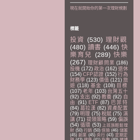
現在就開始你的第一次理財規劃
標籤
投資
(530)
理財觀
(480)
讀書
(446)
快
樂育兒
(289)
快樂
(267)
理財顧問業
(186)
投機
(172)
政治
(162)
退休
(154)
CFP認證
(152)
行為
財務學
(123)
價值
(121)
旅
遊
(118)
基金
(108)
目標
(107)
老年
(103)
台灣五十
(92)
支出
(92)
教養
(92)
自
由
(91)
ETF
(87)
巴菲特
(84)
葛拉漢
(82)
資產配置
(79)
明理
(75)
稅賦
(75)
演
講
(71)
提領策略
(59)
偏誤
(54)
循環
(53)
上班族輕鬆理
財
(50)
行銷
(50)
保險
(46)
儲蓄
(45)
創業
(45)
央行
(43)
定期定
額
(43)
健康
(41)
指數
(40)
賭博