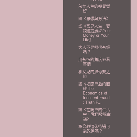
匆忙人生的視覺暫
留
讀《思想與方法》
讀《富足人生－要
錢還是要命Your
Money or Your
Life》
大人不是都很有錢
嗎？
用永恆的角度來看
事情
和女兒的排球賽之
旅
讀《揭開皇后的面
紗The
Economics of
Innocent Fraud
: Truth F...
讀《在簡單的生活
中，我們發現幸
福》
軍公教退休待遇可
能改進嗎？