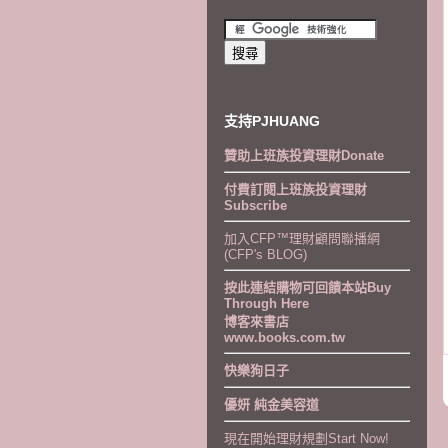
支持PJHUANG
贊助上班族投資理財Donate
付費訂閱上班族投資理財
Subscribe
加入CFP™理財顧問聯播網
(CFP's BLOG)
按此連結購物可回饋本站Buy
Through Here
博客來書店
www.books.com.tw
快樂狗日子
優妍 純金美容道
現在開始理財規劃Start Now!