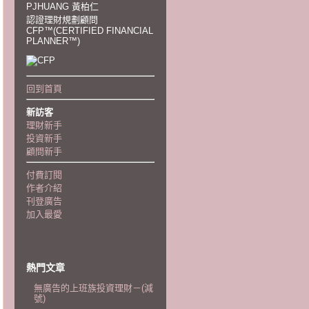
PJHUANG 黃柏仁
認證理財規劃顧問
CFP™(CERTIFIED FINANCIAL
PLANNER™)
回到首頁
新訪客
理財新手
投資新手
顧問新手
付費訂閱
作者介紹
刊登廣告
加入最愛
熱門文章
無廣告的上班族投資理財－(減
號)