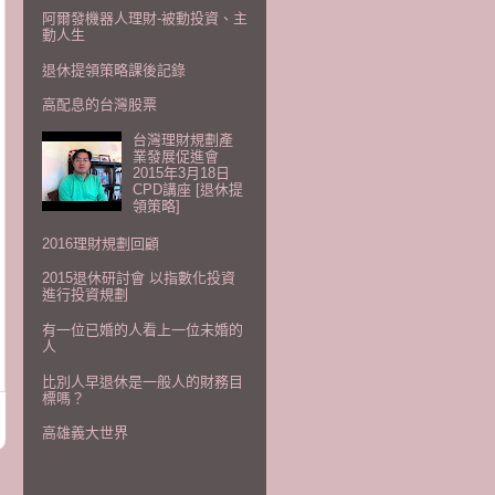
阿爾發機器人理財-被動投資、主
動人生
退休提領策略課後記錄
高配息的台灣股票
台灣理財規劃產
業發展促進會
2015年3月18日
CPD講座 [退休提
領策略]
2016理財規劃回顧
2015退休研討會 以指數化投資
進行投資規劃
有一位已婚的人看上一位未婚的
人
比別人早退休是一般人的財務目
標嗎？
高雄義大世界