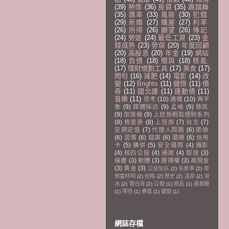
(39)
熱情
(36)
房貸
(35)
踢踏舞
(35)
匯率
(33)
風險
(30)
犯錯
(29)
新婚
(27)
購屋
(27)
利率
(26)
所得
(26)
願望
(26)
傳記
(24)
勞退
(24)
最低工資
(23)
金
錢成熟
(23)
勞保
(20)
年度回顧
(20)
高股息
(20)
年金
(19)
網站
(18)
負債
(18)
贈與
(18)
核能
(17)
理財規劃工具
(17)
美食
(17)
問句
(16)
減肥
(14)
電影
(14)
改
變
(12)
Brights
(11)
健保
(11)
債
券
(11)
國北護
(11)
連動債
(11)
音樂
(11)
思考
(10)
遺囑
(10)
再平
衡
(9)
媒體採訪
(9)
孟格
(9)
移民
(9)
部落格
(9)
上班族輕鬆理財系列
(8)
檢查表
(8)
上班族
(7)
台北
(7)
定期定值
(7)
代理人問題
(6)
節儉
(6)
習慣
(6)
錯誤
(6)
隨機
(6)
信用
卡
(5)
購併
(5)
安全邊際
(4)
攝影
(4)
核四公投
(4)
通膨
(4)
取捨
(3)
繪畫
(3)
軟體
(3)
選擇權
(3)
高現金
(3)
黃金
(3)
公益信託
(2)
失業率
(2)
摩
根富林明
(2)
柏格
(2)
歷史
(2)
溫泉
(2)
滑
冰
(2)
豐台灣
(2)
公關
(1)
商品
(1)
墨基爾
(1)
等待
(1)
費雪
(1)
露營
(1)
網誌存檔