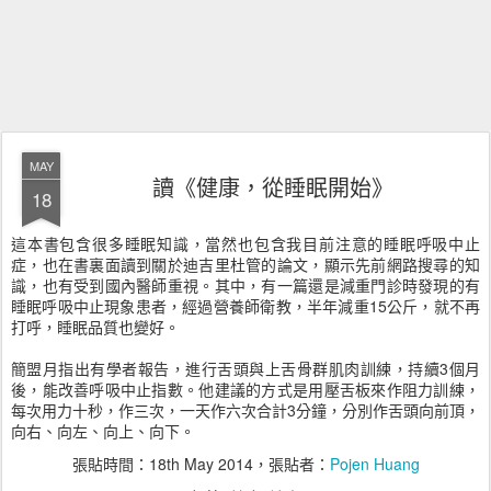
MAY
讀《健康，從睡眠開始》
18
這本書包含很多睡眠知識，當然也包含我目前注意的睡眠呼吸中止
症，也在書裏面讀到關於迪吉里杜管的論文，顯示先前網路搜尋的知
識，也有受到國內醫師重視。其中，有一篇還是減重門診時發現的有
睡眠呼吸中止現象患者，經過營養師衛教，半年減重15公斤，就不再
打呼，睡眠品質也變好。
簡盟月指出有學者報告，進行舌頭與上舌骨群肌肉訓練，持續3個月
後，能改善呼吸中止指數。他建議的方式是用壓舌板來作阻力訓練，
每次用力十秒，作三次，一天作六次合計3分鐘，分別作舌頭向前頂，
向右、向左、向上、向下。
張貼時間：
18th May 2014
，張貼者：
Pojen Huang