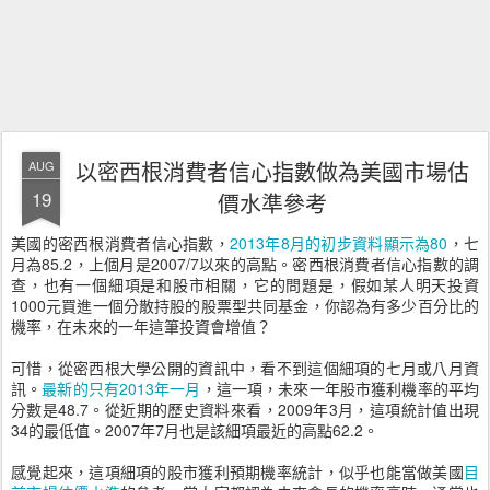
以密西根消費者信心指數做為美國市場估
AUG
19
價水準參考
美國的密西根消費者信心指數，
2013年8月的初步資料顯示為80
，七
月為85.2，上個月是2007/7以來的高點。密西根消費者信心指數的調
查，也有一個細項是和股市相關，它的問題是，假如某人明天投資
1000元買進一個分散持股的股票型共同基金，你認為有多少百分比的
機率，在未來的一年這筆投資會增值？
可惜，從密西根大學公開的資訊中，看不到這個細項的七月或八月資
訊。
最新的只有2013年一月
，這一項，未來一年股市獲利機率的平均
分數是48.7。從近期的歷史資料來看，2009年3月，這項統計值出現
34的最低值。2007年7月也是該細項最近的高點62.2。
感覺起來，這項細項的股市獲利預期機率統計，似乎也能當做美國
目