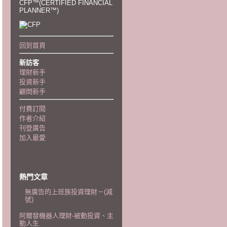
CFP™(CERTIFIED FINANCIAL
PLANNER™)
回到首頁
新訪客
理財新手
投資新手
顧問新手
付費訂閱
作者介紹
刊登廣告
加入最愛
熱門文章
無廣告的上班族投資理財－(減
號)
阿爾發機器人理財-被動投資、主
動人生