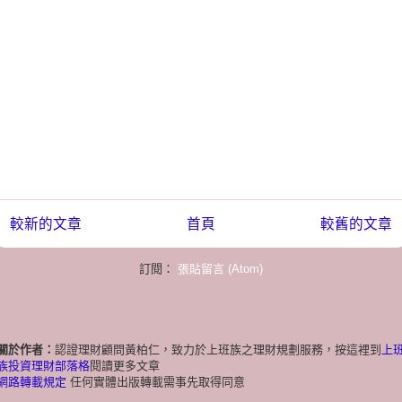
較新的文章
首頁
較舊的文章
訂閱：
張貼留言 (Atom)
關於作者：
認證理財顧問黃柏仁，致力於上班族之理財規劃服務，按這裡到
上
族投資理財部落格
閱讀更多文章
網路轉載規定
任何實體出版轉載需事先取得同意