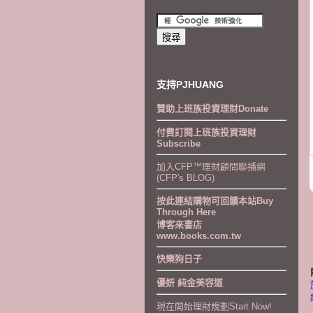
支持PJHUANG
贊助上班族投資理財Donate
付費訂閱上班族投資理財
Subscribe
加入CFP™理財顧問聯播網
(CFP's BLOG)
按此連結購物可回饋本站Buy
Through Here
博客來書店
www.books.com.tw
快樂狗日子
優妍 純金美容道
現在開始理財規劃Start Now!