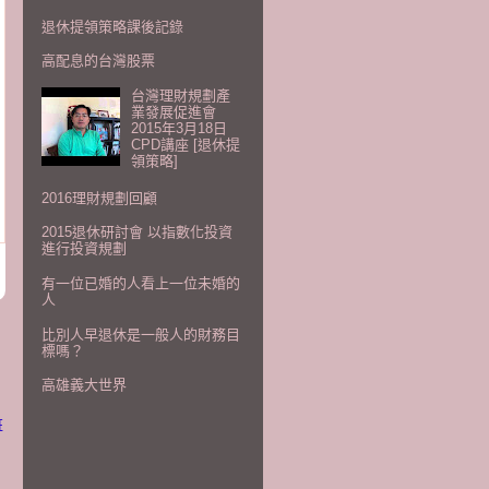
退休提領策略課後記錄
高配息的台灣股票
台灣理財規劃產
業發展促進會
2015年3月18日
CPD講座 [退休提
領策略]
2016理財規劃回顧
2015退休研討會 以指數化投資
進行投資規劃
有一位已婚的人看上一位未婚的
人
比別人早退休是一般人的財務目
標嗎？
高雄義大世界
班