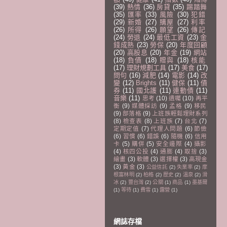
(39)
熱情
(36)
房貸
(35)
踢踏舞
(35)
匯率
(33)
風險
(30)
犯錯
(29)
新婚
(27)
購屋
(27)
利率
(26)
所得
(26)
願望
(26)
傳記
(24)
勞退
(24)
最低工資
(23)
金
錢成熟
(23)
勞保
(20)
年度回顧
(20)
高股息
(20)
年金
(19)
網站
(18)
負債
(18)
贈與
(18)
核能
(17)
理財規劃工具
(17)
美食
(17)
問句
(16)
減肥
(14)
電影
(14)
改
變
(12)
Brights
(11)
健保
(11)
債
券
(11)
國北護
(11)
連動債
(11)
音樂
(11)
思考
(10)
遺囑
(10)
再平
衡
(9)
媒體採訪
(9)
孟格
(9)
移民
(9)
部落格
(9)
上班族輕鬆理財系列
(8)
檢查表
(8)
上班族
(7)
台北
(7)
定期定值
(7)
代理人問題
(6)
節儉
(6)
習慣
(6)
錯誤
(6)
隨機
(6)
信用
卡
(5)
購併
(5)
安全邊際
(4)
攝影
(4)
核四公投
(4)
通膨
(4)
取捨
(3)
繪畫
(3)
軟體
(3)
選擇權
(3)
高現金
(3)
黃金
(3)
公益信託
(2)
失業率
(2)
摩
根富林明
(2)
柏格
(2)
歷史
(2)
溫泉
(2)
滑
冰
(2)
豐台灣
(2)
公關
(1)
商品
(1)
墨基爾
(1)
等待
(1)
費雪
(1)
露營
(1)
網誌存檔