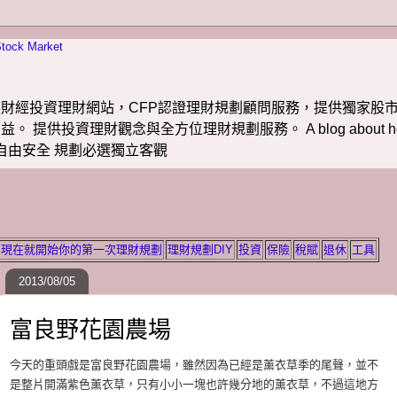
財經投資理財網站，CFP認證理財規劃顧問服務，提供獨家股市
投資理財觀念與全方位理財規劃服務。 A blog about how to m
 理財若想自由安全 規劃必選獨立客觀
現在就開始你的第一次理財規劃
理財規劃DIY
投資
保險
稅賦
退休
工具
2013/08/05
富良野花園農場
今天的重頭戲是富良野花園農場，雖然因為已經是薰衣草季的尾聲，並不
是整片開滿紫色薰衣草，只有小小一塊也許幾分地的薰衣草，不過這地方