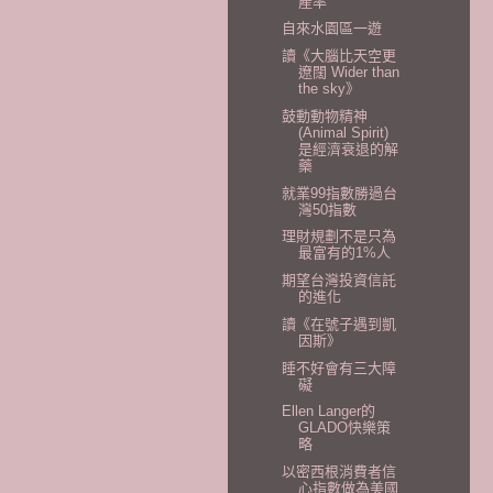
產率
自來水園區一遊
讀《大腦比天空更
遼闊 Wider than
the sky》
鼓動動物精神
(Animal Spirit)
是經濟衰退的解
藥
就業99指數勝過台
灣50指數
理財規劃不是只為
最富有的1%人
期望台灣投資信託
的進化
讀《在號子遇到凱
因斯》
睡不好會有三大障
礙
Ellen Langer的
GLADO快樂策
略
以密西根消費者信
心指數做為美國