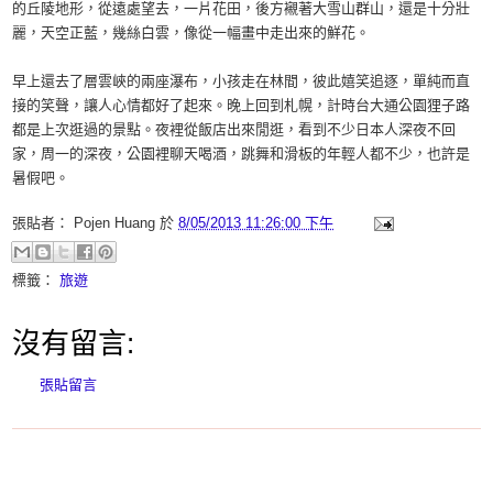
的丘陵地形，從遠處望去，一片花田，後方襯著大雪山群山，還是十分壯
麗，天空正藍，幾絲白雲，像從一幅畫中走出來的鮮花。
早上還去了層雲峽的兩座瀑布，小孩走在林間，彼此嬉笑追逐，單純而直
接的笑聲，讓人心情都好了起來。晚上回到札幌，計時台大通公園狸子路
都是上次逛過的景點。夜裡從飯店出來閒逛，看到不少日本人深夜不回
家，周一的深夜，公園裡聊天喝酒，跳舞和滑板的年輕人都不少，也許是
暑假吧。
張貼者：
Pojen Huang
於
8/05/2013 11:26:00 下午
標籤：
旅遊
沒有留言:
張貼留言