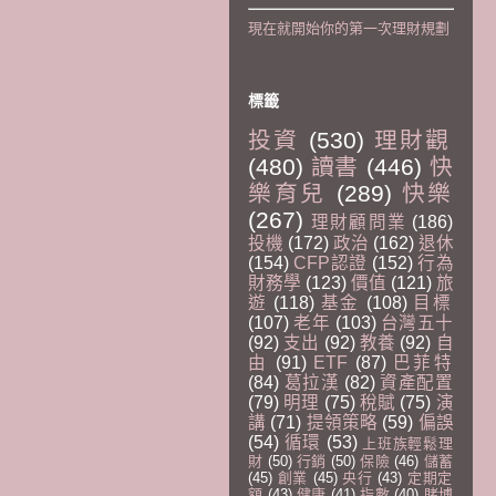
現在就開始你的第一次理財規劃
標籤
投資
(530)
理財觀
(480)
讀書
(446)
快
樂育兒
(289)
快樂
(267)
理財顧問業
(186)
投機
(172)
政治
(162)
退休
(154)
CFP認證
(152)
行為
財務學
(123)
價值
(121)
旅
遊
(118)
基金
(108)
目標
(107)
老年
(103)
台灣五十
(92)
支出
(92)
教養
(92)
自
由
(91)
ETF
(87)
巴菲特
(84)
葛拉漢
(82)
資產配置
(79)
明理
(75)
稅賦
(75)
演
講
(71)
提領策略
(59)
偏誤
(54)
循環
(53)
上班族輕鬆理
財
(50)
行銷
(50)
保險
(46)
儲蓄
(45)
創業
(45)
央行
(43)
定期定
額
(43)
健康
(41)
指數
(40)
賭博