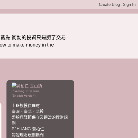
觀點 衝動的投資只是肥了交易
ake money in the
Investing In Taiwan
(English Version)
上班族投資理財
臺灣．臺北．北投
帶給您謹慎保守及適當的理財規
劃
PJHUANG 黃柏仁
認證理財規劃顧問