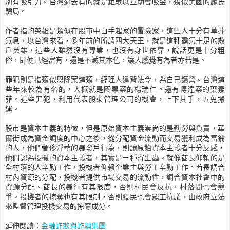
別有吸引力。台灣過去有的就是鉅眾以互助會吸金，類似美國的龐氏
騙局。
作者指的英雄是類似在股市中白手起家的冒險家，這些人十分有草莽
氣息，以台灣來看，多年前的所謂四大天王，就是這種霸氣十足的散
戶英雄，這些人雖然沒有專業，也沒有身世依靠，說話更是十分粗
俗，即便已經富有，還是不減其本色，讓人感覺有為者亦若是。
罪犯則是指類似恩隆案這類，經理人違背法令，為自己鑽營。台灣這
些年來較為有名的，大概就是國票案的楊瑞仁。還有博達案的葉素
菲。這些罪犯，利用代表股東管理公司的機會，上下其手，五鬼搬
運。
股市是資本主義的特徵，但是原始資本主義崇尚的是勤勞與負責，華
爾街成為資金調度的中心之後，從分配資金流動而交易獲利成為富翁
的人，他們奢侈浮華的暴發戶行為，則讓原始資本主義者十分反感，
他們認為投機的資本主義者，其實是ㄧ種寄生蟲。就像酋長仰賴的是
全村落的人辛勤工作，投機者仰賴企業主與勞工辛勤工作。酋長調合
村內資源的分配，投機者提供市場交易的流動性，調合資本社會中的
資源分配。酋長的暴行有其限度，否則村民會反抗，村落間也會競
爭。投機者的掠奪也有其限制，否則股民也會罷工抗議，由政府立法
來監督管理投機交易的掠奪成分。
延伸閱讀：
金融詐欺與詐騙集團