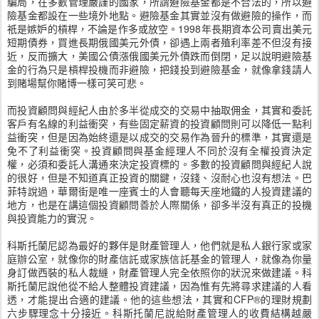
騙局，在多數管理嚴謹的國家，所謂避險基金都是不合法的，所以避
險基金都設在一些境外地點。避險基金其實並沒有做避險的操作，而
祇是嫉妒的槓桿，不論是作多或放空。1998年長期資本公司賣出美元
短期債券，買進長期俄國美元外債，卻遇上兩者殖利率差不但沒有接
近，反而擴大，美國公債漲俄國美元外債跌而倒閉，足以說明避險基
金的行為只是槓桿投機而非避險，把錢投到避險基金，就像拿錢請人
到賭場幫你賭博一樣可笑可悲。
而投資顧問與經紀人由於多半從成交的交易中抽取佣金，其實和委託
客戶有名線的利益衝突，有些固定薪資的投資顧問則可以降低一點利
益衝突，但是因為始終還是以成交的交易作為晉升的標準，其實還是
免不了利益衝突。投資顧問與基金經理人不同於沒有全權投資決定
權，必須和委託人溝通來決定投資標的。多數的投資顧問與經紀人說
的很好，但是不知道真正投資的關鍵，沒錢、沒耐心也沒有想法。巴
菲特說過，華爾街是唯一座賓士的人會聽每天座地鐵的人投資建議的
地方，也是在講這個投資顧問善於人際關係，卻多半沒有真正的投機
與投資能力的實況。
科斯托蘭尼認為最好的夥伴是財產管理人，他們就是私人銀行家或家
庭辦公室，就像你的財產信託或家族信託基金的管理人，就像為你量
身訂做西裝的私人裁縫，財產管理人完全依照你的狀況來做建議。科
斯托蘭尼說他從不給人整體投資建議，因為惟有先將尋求建議的人看
透，才能提出合適的建議。他的這些想法，其實和CFP®的理財規劃
六步驟理念十分接近。科斯托蘭尼說給財產管理人的收費結構越嚴