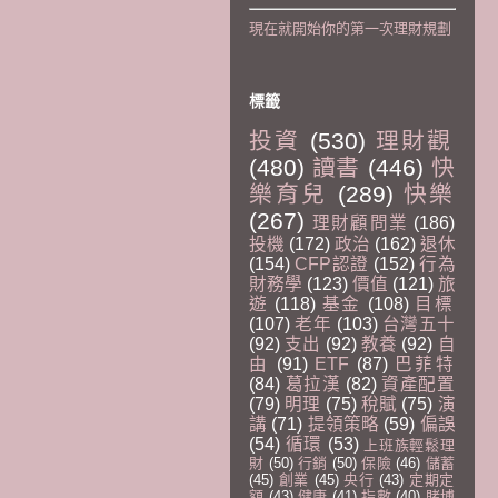
現在就開始你的第一次理財規劃
標籤
投資
(530)
理財觀
(480)
讀書
(446)
快
樂育兒
(289)
快樂
(267)
理財顧問業
(186)
投機
(172)
政治
(162)
退休
(154)
CFP認證
(152)
行為
財務學
(123)
價值
(121)
旅
遊
(118)
基金
(108)
目標
(107)
老年
(103)
台灣五十
(92)
支出
(92)
教養
(92)
自
由
(91)
ETF
(87)
巴菲特
(84)
葛拉漢
(82)
資產配置
(79)
明理
(75)
稅賦
(75)
演
講
(71)
提領策略
(59)
偏誤
(54)
循環
(53)
上班族輕鬆理
財
(50)
行銷
(50)
保險
(46)
儲蓄
(45)
創業
(45)
央行
(43)
定期定
額
(43)
健康
(41)
指數
(40)
賭博