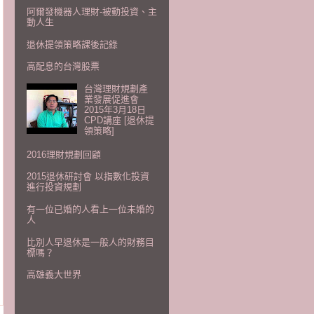
阿爾發機器人理財-被動投資、主
動人生
退休提領策略課後記錄
高配息的台灣股票
台灣理財規劃產
業發展促進會
2015年3月18日
CPD講座 [退休提
領策略]
2016理財規劃回顧
2015退休研討會 以指數化投資
進行投資規劃
有一位已婚的人看上一位未婚的
人
比別人早退休是一般人的財務目
標嗎？
高雄義大世界