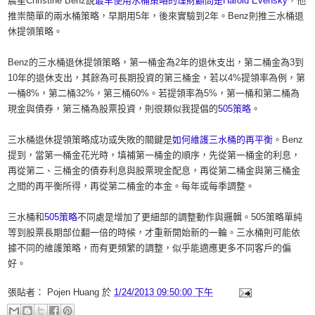
晨星Christine Benz說
最早使用水桶策略的理財顧問是Harold Evensky
，他
推崇簡單的兩水桶策略，早期用5年，後來實驗到2年。Benz則推三水桶退
休提領策略。
Benz的三水桶退休提領策略，第一桶金為2年的退休支出，第二桶金為3到
10年的退休支出，其餘為可長期投資的第三桶金，若以4%提領率為例，第
一桶8%，第二桶32%，第三桶60%。若提領率為5%，第一桶和第二桶為
現金與債券，第三桶為股票投資，則很類似我提倡的
505策略
。
三水桶退休提領策略成功或失敗的關鍵是
如何維護三水桶的再平衡
。Benz
提到，當第一桶金花光時，填補第一桶金的順序，先從第一桶金的利息，
再從第二、三桶金的債券利息與股票現金配息，再從第二桶金與第三桶金
之間的再平衡所得，再從第二桶金的本金。每年或每季調整。
三水桶和
505策略
不同處是增加了更細部的調整動作與邏輯。505策略單純
等到股票長期部位翻一倍的時候，才重新開始新的一輪。三水桶則可能依
據不同的維護策略，而有更頻繁的調整，似乎能適應更多不同客戶的偏
好。
張貼者：
Pojen Huang
於
1/24/2013 09:50:00 下午