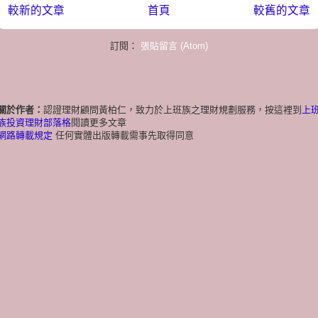
較新的文章
首頁
較舊的文章
訂閱：
張貼留言 (Atom)
關於作者：
認證理財顧問黃柏仁，致力於上班族之理財規劃服務，按這裡到
上
族投資理財部落格
閱讀更多文章
網路轉載規定
任何實體出版轉載需事先取得同意