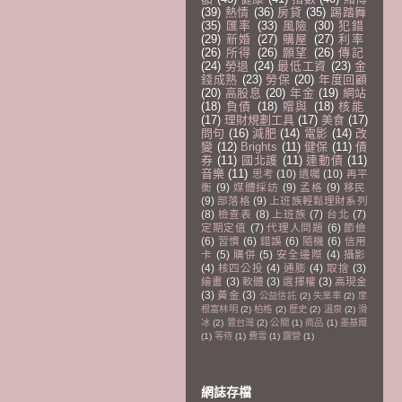
(39)
熱情
(36)
房貸
(35)
踢踏舞
(35)
匯率
(33)
風險
(30)
犯錯
(29)
新婚
(27)
購屋
(27)
利率
(26)
所得
(26)
願望
(26)
傳記
(24)
勞退
(24)
最低工資
(23)
金
錢成熟
(23)
勞保
(20)
年度回顧
(20)
高股息
(20)
年金
(19)
網站
(18)
負債
(18)
贈與
(18)
核能
(17)
理財規劃工具
(17)
美食
(17)
問句
(16)
減肥
(14)
電影
(14)
改
變
(12)
Brights
(11)
健保
(11)
債
券
(11)
國北護
(11)
連動債
(11)
音樂
(11)
思考
(10)
遺囑
(10)
再平
衡
(9)
媒體採訪
(9)
孟格
(9)
移民
(9)
部落格
(9)
上班族輕鬆理財系列
(8)
檢查表
(8)
上班族
(7)
台北
(7)
定期定值
(7)
代理人問題
(6)
節儉
(6)
習慣
(6)
錯誤
(6)
隨機
(6)
信用
卡
(5)
購併
(5)
安全邊際
(4)
攝影
(4)
核四公投
(4)
通膨
(4)
取捨
(3)
繪畫
(3)
軟體
(3)
選擇權
(3)
高現金
(3)
黃金
(3)
公益信託
(2)
失業率
(2)
摩
根富林明
(2)
柏格
(2)
歷史
(2)
溫泉
(2)
滑
冰
(2)
豐台灣
(2)
公關
(1)
商品
(1)
墨基爾
(1)
等待
(1)
費雪
(1)
露營
(1)
網誌存檔