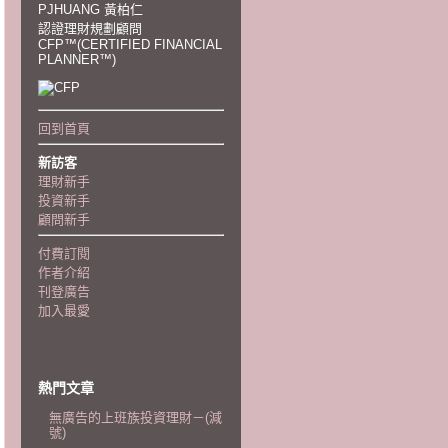
PJHUANG 黃柏仁
認證理財規劃顧問
CFP™(CERTIFIED FINANCIAL
PLANNER™)
回到首頁
新訪客
理財新手
投資新手
顧問新手
付費訂閱
作者介紹
刊登廣告
加入最愛
熱門文章
無廣告的上班族投資理財－(減
號)