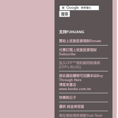
支持PJHUANG
贊助上班族投資理財Donate
付費訂閱上班族投資理財
Subscribe
加入CFP™理財顧問聯播網
(CFP's BLOG)
按此連結購物可回饋本站Buy
Through Here
博客來書店
www.books.com.tw
快樂狗日子
優妍 純金美容道
現在開始理財規劃Start Now!