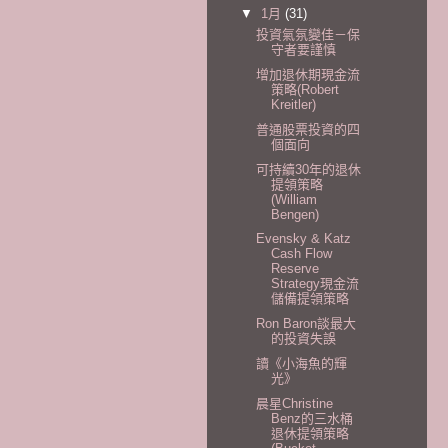
▼
1月
(31)
投資氣氛變佳－保
守者要謹慎
增加退休期現金流
策略(Robert
Kreitler)
普通股票投資的四
個面向
可持續30年的退休
提領策略
(William
Bengen)
Evensky & Katz
Cash Flow
Reserve
Strategy現金流
儲備提領策略
Ron Baron談最大
的投資失誤
讀《小海魚的輝
光》
晨星Christine
Benz的三水桶
退休提領策略