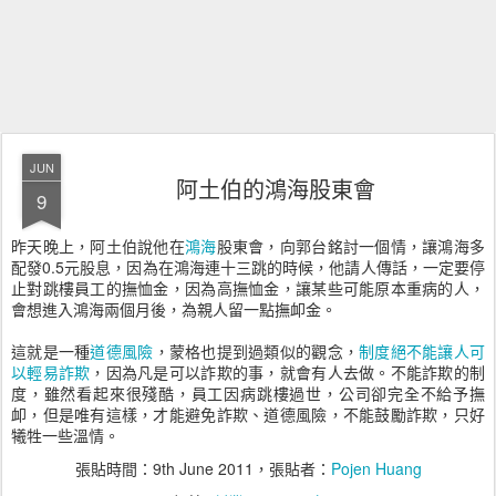
JUN
阿土伯的鴻海股東會
9
昨天晚上，阿土伯說他在
鴻海
股東會，向郭台銘討一個情，讓鴻海多
配發0.5元股息，因為在鴻海連十三跳的時候，他請人傳話，一定要停
止對跳樓員工的撫恤金，因為高撫恤金，讓某些可能原本重病的人，
會想進入鴻海兩個月後，為親人留一點撫卹金。
這就是一種
道德風險
，蒙格也提到過類似的觀念，
制度絕不能讓人可
以輕易詐欺
，因為凡是可以詐欺的事，就會有人去做。不能詐欺的制
度，雖然看起來很殘酷，員工因病跳樓過世，公司卻完全不給予撫
卹，但是唯有這樣，才能避免詐欺、道德風險，不能鼓勵詐欺，只好
犧牲一些溫情。
張貼時間：
9th June 2011
，張貼者：
Pojen Huang