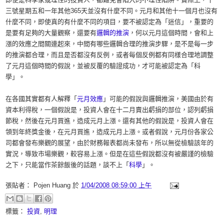
三號星期五和一年其他365天並沒有什麼不同。元月和其他十一個月也沒有
什麼不同，即使真的有什麼不同的項目，要不被認定為「迷信」，重要的
是要有足夠的大量觀察，還要有
邏輯的推演
，何以元月這個時間，會和上
漲的效應之間關連起來，中間有哪些邏輯合理的推演步驟，是不是每一步
的推演都合理，而且是否都沒有反例，或者每個反例都有同樣合理地調整
了元月這個時間的假說，並被反覆的驗證成功，才可能被認定為「科
學」。
在各國其實都有人解釋「
元月效應
」可能的假說與邏輯推演，美國由於有
資本利得稅，一個假說是，投資人會在十二月賣出虧損的部位，認列虧損
節稅，然後在元月買進，造成元月上漲。還有其他的假說是，投資人會在
領到年終獎金後，在元月買進，造成元月上漲。或者假說，元月份各家公
司都會發布樂觀的展望，由於財務報表都尚未發布，所以無從檢驗該年的
實況，導致市場樂觀，較容易上漲。但是在這些假說都沒有被嚴謹的檢驗
之下，只能當作茶餘飯後的話題，談不上「
科學
」。
張貼者：
Pojen Huang
於
1/04/2008 08:59:00 上午
標籤：
投資
,
明理