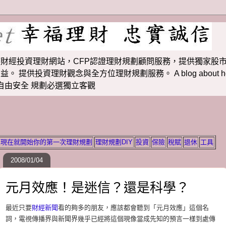
財經投資理財網站，CFP認證理財規劃顧問服務，提供獨家股市
投資理財觀念與全方位理財規劃服務。 A blog about how to m
 理財若想自由安全 規劃必選獨立客觀
現在就開始你的第一次理財規劃
理財規劃DIY
投資
保險
稅賦
退休
工具
2008/01/04
元月效應！是迷信？還是科學？
最近只要
財經新聞
看的夠多的朋友，應該都會聽到「元月效應」這個名
詞，電視傳播界與新聞界幾乎已經將這個現像當成先知的預言一樣到處傳