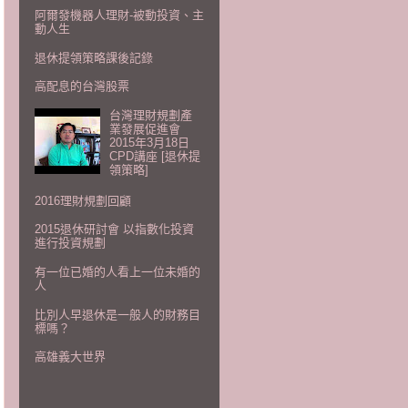
阿爾發機器人理財-被動投資、主
動人生
退休提領策略課後記錄
高配息的台灣股票
台灣理財規劃產
業發展促進會
2015年3月18日
CPD講座 [退休提
領策略]
2016理財規劃回顧
2015退休研討會 以指數化投資
進行投資規劃
有一位已婚的人看上一位未婚的
人
比別人早退休是一般人的財務目
標嗎？
高雄義大世界