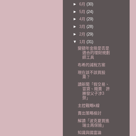
►
6月
(30)
►
5月
(24)
►
4月
(29)
►
3月
(28)
►
2月
(29)
▼
1月
(31)
變額年金險是否是
適合的理財規劃
師工具
布希的減稅方案
現在該不該買股
票？
讀新聞「假交易、
冒貸、賤賣 許
勝發父子涉3
弊」
主控戰略k線
賣出策略檢討
解讀「波克夏買進
瑞士再保險」
知識與國富論