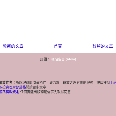
較新的文章
首頁
較舊的文章
訂閱：
張貼留言 (Atom)
關於作者：
認證理財顧問黃柏仁，致力於上班族之理財規劃服務，按這裡到
上
族投資理財部落格
閱讀更多文章
網路轉載規定
任何實體出版轉載需事先取得同意