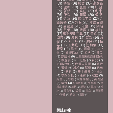
(39)
熱情
(36)
房貸
(35)
踢踏舞
(35)
匯率
(33)
風險
(30)
犯錯
(29)
新婚
(27)
購屋
(27)
利率
(26)
所得
(26)
願望
(26)
傳記
(24)
勞退
(24)
最低工資
(23)
金
錢成熟
(23)
勞保
(20)
年度回顧
(20)
高股息
(20)
年金
(19)
網站
(18)
負債
(18)
贈與
(18)
核能
(17)
理財規劃工具
(17)
美食
(17)
問句
(16)
減肥
(14)
電影
(14)
改
變
(12)
Brights
(11)
健保
(11)
債
券
(11)
國北護
(11)
連動債
(11)
音樂
(11)
思考
(10)
遺囑
(10)
再平
衡
(9)
媒體採訪
(9)
孟格
(9)
移民
(9)
部落格
(9)
上班族輕鬆理財系列
(8)
檢查表
(8)
上班族
(7)
台北
(7)
定期定值
(7)
代理人問題
(6)
節儉
(6)
習慣
(6)
錯誤
(6)
隨機
(6)
信用
卡
(5)
購併
(5)
安全邊際
(4)
攝影
(4)
核四公投
(4)
通膨
(4)
取捨
(3)
繪畫
(3)
軟體
(3)
選擇權
(3)
高現金
(3)
黃金
(3)
公益信託
(2)
失業率
(2)
摩
根富林明
(2)
柏格
(2)
歷史
(2)
溫泉
(2)
滑
冰
(2)
豐台灣
(2)
公關
(1)
商品
(1)
墨基爾
(1)
等待
(1)
費雪
(1)
露營
(1)
網誌存檔