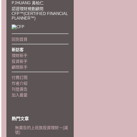
PJHUANG 黃柏仁
認證理財規劃顧問
CFP™(CERTIFIED FINANCIAL
PLANNER™)
回到首頁
新訪客
理財新手
投資新手
顧問新手
付費訂閱
作者介紹
刊登廣告
加入最愛
熱門文章
無廣告的上班族投資理財－(減
號)