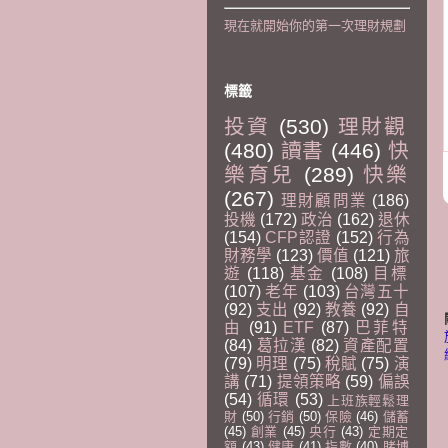
現在就開始你的第一次理財規劃
標籤
投資
(530)
理財觀
(480)
讀書
(446)
快
樂育兒
(289)
快樂
(267)
理財顧問業
(186)
投機
(172)
政治
(162)
退休
(154)
CFP認證
(152)
行為
財務學
(123)
價值
(121)
旅
遊
(118)
基金
(108)
目標
(107)
老年
(103)
台灣五十
(92)
支出
(92)
教養
(92)
自
由
(91)
ETF
(87)
巴菲特
(84)
葛拉漢
(82)
資產配置
(79)
明理
(75)
稅賦
(75)
演
講
(71)
提領策略
(59)
偏誤
(54)
循環
(53)
上班族輕鬆理
財
(50)
行銷
(50)
保險
(46)
儲蓄
(45)
創業
(45)
央行
(43)
定期定
額
(43)
健康
(41)
指數
(40)
賭博