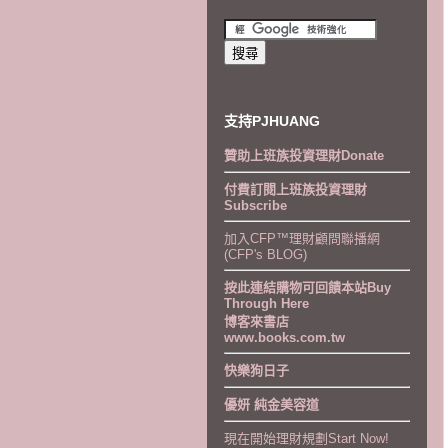
支持PJHUANG
贊助上班族投資理財Donate
付費訂閱上班族投資理財
Subscribe
加入CFP™理財顧問聯播網
(CFP's BLOG)
按此連結購物可回饋本站Buy
Through Here
博客來書店
www.books.com.tw
快樂狗日子
優妍 純金美容道
現在開始理財規劃Start Now!