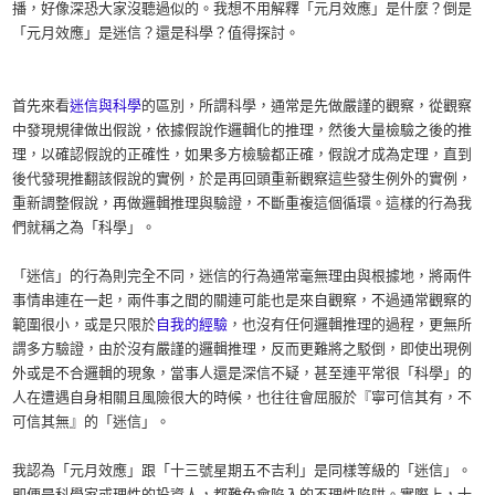
播，好像深恐大家沒聽過似的。我想不用解釋「元月效應」是什麼？倒是
「元月效應」是迷信？還是科學？值得探討。
首先來看
迷信與科學
的區別，所謂科學，通常是先做嚴謹的觀察，從觀察
中發現規律做出假說，依據假說作邏輯化的推理，然後大量檢驗之後的推
理，以確認假說的正確性，如果多方檢驗都正確，假說才成為定理，直到
後代發現推翻該假說的實例，於是再回頭重新觀察這些發生例外的實例，
重新調整假說，再做邏輯推理與驗證，不斷重複這個循環。這樣的行為我
們就稱之為「科學」。
「迷信」的行為則完全不同，迷信的行為通常毫無理由與根據地，將兩件
事情串連在一起，兩件事之間的關連可能也是來自觀察，不過通常觀察的
範圍很小，或是只限於
自我的經驗
，也沒有任何邏輯推理的過程，更無所
謂多方驗證，由於沒有嚴謹的邏輯推理，反而更難將之駁倒，即使出現例
外或是不合邏輯的現象，當事人還是深信不疑，甚至連平常很「科學」的
人在遭遇自身相關且風險很大的時候，也往往會屈服於『寧可信其有，不
可信其無』的「迷信」。
我認為「元月效應」跟「十三號星期五不吉利」是同樣等級的「迷信」。
即便是科學家或理性的投資人，都難免會陷入的不理性陷阱。實際上，十