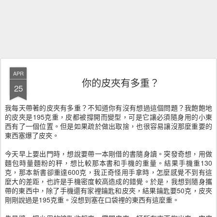
APR
你的皮夾有多重？
25
我每天帶著的皮夾有多重？不知道你有沒有想過這個問題？我飽飽地
的皮夾是195克重，皮都被撐開而變型，可是它讓必須隨身用的小東
西有了一個位置。但是如果疏於做出取捨，也很容易讓沒那麼重要的
東西塞爆了皮夾。
今天早上要出門時，想說要帶一本剛借的書隨身讀。突發奇想，用做
麵包時量麵粉的秤，想比較那本書和手機的重量。結果手機重130
克，那本新書卻重達600克，我正奇怪用手拿時，怎麼感覺不到有這
麼大的差距，也許是手機密度較高造成的錯覺。於是，我想到隨身攜
帶的東西中，除了手機還有家裡鑰匙和皮夾，結果鑰匙要50克，皮夾
剛剛說過是195克重。沒想到塞在口袋裡的東西有這麼重。