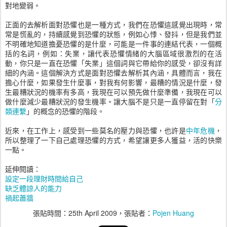
對地變弱。
正面的去解析面對恐懼也是一種方式，我們在恐懼這感覺出現時，常
常是慌亂的，持續感覺到恐懼的狀態，例如心悸、發抖，但是我們並
不明確地知道擔憂恐懼的是什麼，可能是一件事的連結代表，一個概
括的名詞，例如：失業，讓代表恐懼情緒的大腦區域很激烈的在活
動，你只是一直在恐懼「失業」這個詞與它帶給你的感受，卻沒有詳
細的內涵。這個解決方式是面對恐懼去解析其內涵，具體而言，我在
擔心什麼，如果發生什麼事，對我有何影響，最糟的情況是什麼，發
生最糟狀況的機率有多高，我現在可以預先做什麼準備，我現在可以
做什麼減少最糟狀況的發生機率。讓大腦不是只是一直停留在對「
分
類連繫
」的概念的恐懼的階段。
近來，在工作上，感受到一些莫名的壓力與恐懼，也許是
中年危機
，
所以整理了一下自己處理恐懼的方式，希望讓更多人獲益，活的快樂
一點。
延伸閱讀：
設定一段理財時間給自己
缺乏體諒人的能力
禍起蕭牆
張貼時間：
25th April 2009
，張貼者：
Pojen Huang