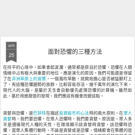
APR
面對恐懼的三種方法
25
在持平的心境中，如果會起波瀾，通常都是原自於恐懼，恐懼在人類
情緒中占有極大與重要的地位，應是演化的原因。我們可能還是保留
了在
非洲草原上的習慣
，一個風吹草動，就開始擔心是否被猛獸盯上
了，有這種恐懼趨勢的族群，比較容易存活，幾千萬年的演化下來，
現代人的大腦，是屬於天生會自動優先處理恐懼的計算機。雖然如
此，基於用進廢退的發現，我們應該有機會改變這點。
貪婪與恐懼，是
巴菲特
在描述
投資股市的心法
時的兩大原則，在
眾人
貪婪
時，我們要恐懼，在眾人恐懼時，我們要貪婪。原因是，眾人多
半是遵循現代人種的天性，在環境顯示該貪婪時貪婪，該恐懼時恐
懼，當眾人集體行動時，不論是貪婪或是恐懼，情緒都會在集體的從