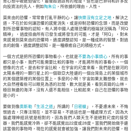
眾心態中被遞迴強化，最後超過該有的程度。這也是巴菲特和許多反
向投資法的先人，例如
陶朱公
，所依據的理由，人性。
莫來由的恐懼，常常會打亂平靜的心，讓
快樂沒有立足之地
，解決之
道，不在於如何讓恐懼的感覺消失，或是抑制恐懼的念頭，而是改變
對所恐懼事物的認知，有人將中國人處理恐懼的極端狀況稱為「阿Q
精神」，過度扭曲所有已發生或將發生的可能，才是「阿Q」，對未
來感覺到莫來由的恐懼時，適度調整認知，是一種成熟的智慧。對過
去的創傷，適度調整認知，是一種療癒自己的積極方式。
一個方式是把所恐懼的事物看小，也就是
不要為小事煩心
，所有的事
都只是小事，我們可能需要比較的事物，才能將所有的事看小。一個
想像的方式，是去和宇宙比較，在宇宙的尺度來看，我們是在銀河的
太陽系裡的一顆行星上的一個歐亞大陸邊的一個台灣島上的某個城市
的某個建築裡的某個位置上，多麼的小啊！宇宙如果太難想像，就去
大自然裡看些可以眼見為憑的壯闊，數大就是美，看到高聳的山林，
極目無邊的海洋，沒有人還不能相信，比較起來，自己在恐懼的事物
是小的。
要做到像
奧斯勒
「
生活之道
」所講的「
日密艙
」，不憂慮未來，不悔
恨過去，只專注現在，並不容易。不過這也是一種處理方式，因為大
腦處理神經訊號是相對的，因為我們人類天生不是絕對尺度的接受
器，我們能感覺冷熱，卻不能感覺出22度或28度。當我們開始做手邊
該當做的事物時，現在的感覺就會被加強，讓我們對未來的恐懼，相