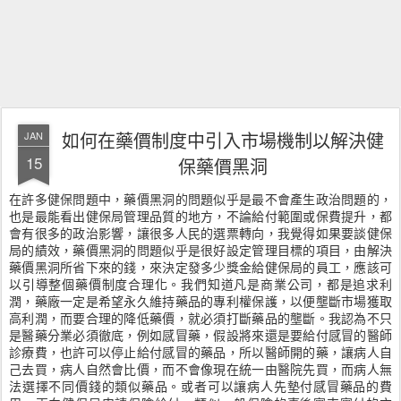
如何在藥價制度中引入市場機制以解決健
JAN
15
保藥價黑洞
在許多健保問題中，藥價黑洞的問題似乎是最不會產生政治問題的，
也是最能看出健保局管理品質的地方，不論給付範圍或保費提升，都
會有很多的政治影響，讓很多人民的選票轉向，我覺得如果要談健保
局的績效，藥價黑洞的問題似乎是很好設定管理目標的項目，由解決
藥價黑洞所省下來的錢，來決定發多少獎金給健保局的員工，應該可
以引導整個藥價制度合理化。我們知道凡是商業公司，都是追求利
潤，藥廠一定是希望永久維持藥品的專利權保護，以便壟斷市場獲取
高利潤，而要合理的降低藥價，就必須打斷藥品的壟斷。我認為不只
是醫藥分業必須徹底，例如感冒藥，假設將來還是要給付感冒的醫師
診療費，也許可以停止給付感冒的藥品，所以醫師開的藥，讓病人自
己去買，病人自然會比價，而不會像現在統一由醫院先買，而病人無
法選擇不同價錢的類似藥品。或者可以讓病人先墊付感冒藥品的費