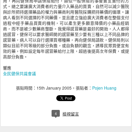
用，再向健保局申請保險給付，類似一般保險的事後實支實付的方
式。總之要讓廣大消費者的力量介入藥品的買賣，自然可以減少醫院
與診所把持選擇藥品的權力與藥商利用醫院採購把持藥價的循環。讓
病人看到不同選擇的不同藥價，並且建立強迫廣大消費者在整個支付
過程中經手藥品買賣的機制，可以產生更多願意降價的小藥品經銷
商，而不是被少數藥商壟斷。我覺得感冒藥是最好的開始，人人都得
過感冒，健保可以要求醫師開的感冒藥至少要有三種以上不同品牌的
感冒藥，病人可以自行選擇買哪種藥，再向健保局請款，健保局則以
類似目前不同等級的部分負擔，或自負額的觀念，誘導民眾買便宜有
效的藥，例如設定每年感冒藥給付上限，超過後提高次年保費，或提
高部分負擔。
響應
全民健保共識會議
張貼時間：
15th January 2005
，張貼者：
Pojen Huang
4
檢視留言