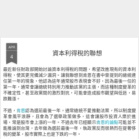
APR
資本利得稅的聯想
4
最近新任財政部開始討論資本利得稅的問題，希望改進現有的資本利
得稅，使其更完備減少漏洞。讓我聯想到肯恩在書中曾提到的總統連
任第一年的現象，他認為這年通常股市表現會不好，因為最後一任的
第一年，通常會讓總統特別用力推動該黨的主張，而這種制度變革的
不確定性，甚至政黨間的激烈對抗，可能會造成股市觀望與低迷，易
跌難漲。
不過，
肯恩
認為選前最後一年，通常總統不愛推動法案，所以制度變
革會風平浪靜，且會為了選舉政策做多，這會讓股市投資人樂於進
場，常是股市會上漲的一年。不過去年已經顯示
肯恩的論點
可能並不
能推論到台灣，去年做為選前最後一年，執政黨反而很熱烈在提奢侈
稅的變革，股市實際上也是下跌的一年。