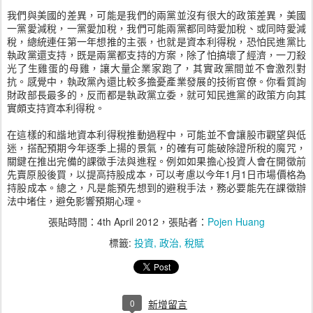
我們與美國的差異，可能是我們的兩黨並沒有很大的政策差異，美國
一黨愛減稅，一黨愛加稅，我們可能兩黨都同時愛加稅、或同時愛減
稅，總統連任第一年想推的主張，也就是資本利得稅，恐怕民進黨比
執政黨還支持，既是兩黨都支持的方案，除了怕搞壞了經濟，一刀殺
光了生雞蛋的母雞，讓大量企業家跑了，其實政黨間並不會激烈對
抗。感覺中，執政黨內還比較多擔憂產業發展的技術官僚。你看質詢
財政部長最多的，反而都是執政黨立委，就可知民進黨的政策方向其
實頗支持資本利得稅。
在這樣的和諧地資本利得稅推動過程中，可能並不會讓股市觀望與低
迷，搭配預期今年逐季上揚的景氣，的確有可能破除證所稅的魔咒，
關鍵在推出完備的課徵手法與進程。例如如果擔心投資人會在開徵前
先賣原股後買，以提高持股成本，可以考慮以今年1月1日市場價格為
持股成本。總之，凡是能預先想到的避稅手法，務必要能先在課徵辦
法中堵住，避免影響預期心理。
張貼時間：
4th April 2012
，張貼者：
Pojen Huang
標籤:
投資
政治
稅賦
0
新增留言