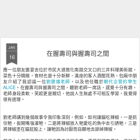
JAN
在握壽司與握壽司之間
16
應一位朋友邀宴去位於市民大道敦化南路交叉口的三井料理美術館，
菜色十分精緻，食材也是十分新鮮，滿座的客人酒酣耳熱，包廂中朋
友介紹了我認識一位
劉健雄老師
，以及他任職於
朝代企管的學生
ALICE
。在握壽司與握壽司之間，聽劉老師一席話，感覺十分有趣，
老師身段柔軟，笑起更是親切，他說人生無處不可相互學習，我覺得
很有道理。
劉老師講到幾個故事令我印象深刻，例如，如何讓貓吃辣椒，一是抓
住牠，扳開嘴強灌牠，二是將辣椒放入牠愛吃的魚中去引誘牠，三是
將辣椒塗在貓屁股上，讓牠因為討厭而自願地去舔掉辣椒。