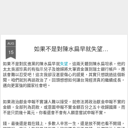
AUG
如果不是對陳水扁早就失望…
15
如果不是對民進黨的陳水扁早就
失望
，這兩天聽到陳水扁坦承，他的
太太吳淑珍真的有指示兒子及媳婦將大筆資金匯到瑞士銀行帳戶，應
該會難以忍受吧！這次我卻沒甚麼傷心的感覺，其實只想跳過這個新
聞，咱們就別再談政治了，回頭想想如何讓台灣經濟真的繼續成長，
邁向更富強的國家社會吧。
如果政治獻金申報不實讓人難以接受，就修法將政治獻金申報不實的
金額，全部列為罰款，或意圖申報不實金額百分之五十收歸國庫，而
不是只罰幾十萬元，你看還會不會有人願意嘗試申報不實。
錢，最後還是栽在錢上，多數人辛苦一生，還是放不開也看不開錢，