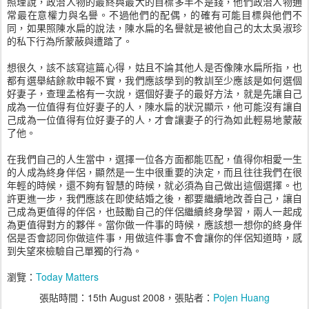
照理說，政治人物的最終與最大的目標多半不是錢，他們政治人物通
常最在意權力與名譽。不過他們的配偶，的確有可能目標與他們不
同，如果照陳水扁的說法，陳水扁的名譽就是被他自己的太太吳淑珍
的私下行為所蒙蔽與遭踏了。
想很久，該不該寫這篇心得，姑且不論其他人是否像陳水扁所指，也
都有選舉結餘款申報不實，我們應該學到的教訓至少應該是如何選個
好妻子，查理孟格有一次說，選個好妻子的最好方法，就是先讓自己
成為一位值得有位好妻子的人，陳水扁的狀況顯示，他可能沒有讓自
己成為一位值得有位好妻子的人，才會讓妻子的行為如此輕易地蒙蔽
了他。
在我們自己的人生當中，選擇一位各方面都能匹配，值得你相愛一生
的人成為終身伴侶，顯然是一生中很重要的決定，而且往往我們在很
年輕的時候，還不夠有智慧的時候，就必須為自己做出這個選擇。也
許更進一步，我們應該在即使結婚之後，都要繼續地改善自己，讓自
己成為更值得的伴侶，也鼓勵自己的伴侶繼續終身學習，兩人一起成
為更值得對方的夥伴。當你做一件事的時候，應該想一想你的終身伴
侶是否會認同你做這件事，用做這件事會不會讓你的伴侶知道時，感
到失望來檢驗自己單獨的行為。
瀏覽：
Today Matters
張貼時間：
15th August 2008
，張貼者：
Pojen Huang