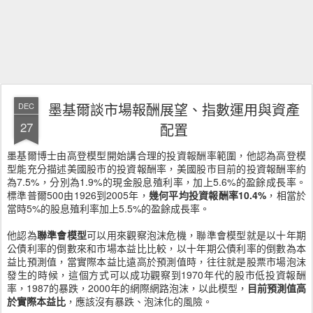
墨基爾談市場報酬展望、指數運用與資產
DEC
27
配置
墨基爾博士由高登模型開始講合理的投資報酬率範圍，他認為高登模
型能充分描述美國股市的投資報酬率，美國股市目前的投資報酬率約
為7.5%，分別為1.9%的現金股息殖利率，加上5.6%的盈餘成長率。
標準普爾500由1926到2005年，
幾何平均投資報酬率10.4%
，相當於
當時5%的股息殖利率加上5.5%的盈餘成長率。
他認為
聯準會模型
可以用來觀察泡沫危機，聯準會模型就是以十年期
公債利率的倒數來和市場本益比比較，以十年期公債利率的倒數為本
益比預測值，當實際本益比遠高於預測值時，往往就是股票市場泡沫
發生的時候，這個方式可以成功觀察到1970年代的股市低投資報酬
率，1987的暴跌，2000年的網際網路泡沫，以此模型，
目前預測值高
於實際本益比
，應該沒有暴跌、泡沫化的風險。