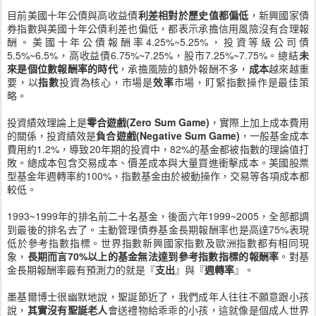
目前美國十年公債與高收益債
利差相對於歷史值都偏低
，新興國家債
券指數與美國十年公債利差也偏低，都表示承擔信用風險沒有合理報
酬。美國十年公債報酬率4.25%~5.25%，投資等級公司債
5.5%~6.5%，高收益債6.75%~7.25%，股市7.25%~7.75%。總結
未
來是個位數報酬率的時代
，承擔風險的額外報酬不多，
成本
越來越重
要，以
指數
投資為核心，市場是
效率
市場，盯緊指數操作是最佳策
略。
投資績效理論上是
零合遊戲(Zero Sum Game)
，實際上加上成本費用
的關係，投資績效是
負合遊戲(Negative Sum Game)
，一般基金成本
費用約1.2%，導致20年期的投資中，82%的基金都被指數的理論值打
敗。總成本包含交易成本、價差成本與大量買進衝擊成本。美國股票
型基金年週轉率約100%，指數基金由於被動操作，交易等各項成本都
較低。
1993~1999年的排名前二十名基金，後面六年1999~2005，全部都調
到最後的排名去了。主動管理債券基金長期報酬率也是高達75%表現
低於參考指數指標。世界指數新興國家指數及歐洲指數都有相同現
象，
長期而言70%以上的基金無法達到參考指數指標的報酬率
。對基
金長期報酬率最有預測力的就是『
支出
』與『
週轉率
』。
墨基爾博士很幽默地說，聖誕節近了，我們成年人往往不願意跟小孩
說，
其實沒有聖誕老人
會送禮物給乖乖的小孩，這就像是個成人世界