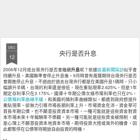
DEC
央行是否升息
12
2006年12月底台灣央行是否會繼續
升息
呢？依據
這篇新聞採訪
似乎會
持續升息，美國聯準會停止升息後，9月時曾有風聲期待台灣央行是否
會跟進停止升息，不過由於過去台灣央行都是在美國升息1碼時，只小
幅調升半碼，台灣的利率還是很低，現在重貼現率2.625%，但是1年
期定存利率只在2.175%，國庫十年期公債次級市場利率也只在2%，
公債殖利率曲線平緩
，和美國的殖利率曲線類似，都遇到政府想提升
重貼現率，卻無力引導市場長期利率上升，市場資金充沛，資金寧可
買長年期公債，也不願意投資資本市場，一種可能就是這些資金對資
本市場未來十年報酬率不樂觀。另一種可能就是這些資金被限制，或
是心理上不願意投資本地資本市場，期待投資大陸或海外的機會，因
此都暫停在公債等待開放自由投資的時機。