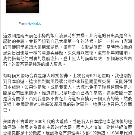
Hokkaido
From
這張圖是兩天前在小樽的飯店凌晨時所拍攝，北海道的日出真是令人
感動的美麗，令我回想到自己大學第一年的時候，班上一位來自澎湖
的司徒同學邀請大家到澎湖島，舉辦了一次澎湖旅遊，當時所拍攝的
澎湖日出也是一樣的清澈與鮮豔，久久難以忘懷，還有那年的貓嶼，
我們搭著他們村裏的幾艘漁船，登上無人的貓嶼探險，那個海水與岩
石上的青苔真是純淨的讓人屏息。
有時候某些巧合真是讓人啼笑皆非，上次台灣921地震時，我也剛好
到日本旅遊，這次強烈颱風侵襲台灣帶來超量雨量與災情，又剛好到
日本旅遊，如果你是我，或是我家人，大概也免不了聯想這兩件是之
間是否有因果關係，難道這也只是巧合而已嗎？當然，這兩者間一定
是沒有關係，否則我應該不會在北海道神宮抽到一個大吉的籤，然後
又遇上美國雷曼915聲請破產風暴的破財事件，這應該也只是巧合而
已。
美國會不會重現1930年代的大蕭條，或是陷入日本房地產泡沫後的經
濟停滯，美國身為資本主義的老大哥，國內人才濟濟，對這些經濟歷
史研究都是十分徹底，我認為沒有道理再犯相同的過錯，1930年代的