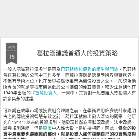
JUN
葛拉漢建議普通人的投資策略
15
一般人認識葛拉漢多半是因為
巴菲特這位優秀的學生與門徒
，巴菲特
曾在葛拉漢的公司中工作多年，而葛拉漢則是跨足學術界與實務界，
不但有學術地位，也在業界被廣泛推崇為價值投資之父，一般認為他
所專長的就是尋找市價遠低於公司價值的便宜買賣，較少注意到他在
1949年出版的『
智慧投資人
』一書中，其實對一般普羅大眾投資人有
許多雋永的建議。
可以說在效率市場或投資組合理論之前，在學術界用許多統計來證明
古老的傳統投資智慧有效之前，葛拉漢就做出發人深省的觀察，他研
究自1914年以來的投資規則，他發現雖然商業狀況改變、法令改變、
證券規則演變，但是
股市
中
人性
大致上是維持相同，因此，
健全的投
資中最重要也最困難的部份，就是投資人如何控制自己的投資態度與