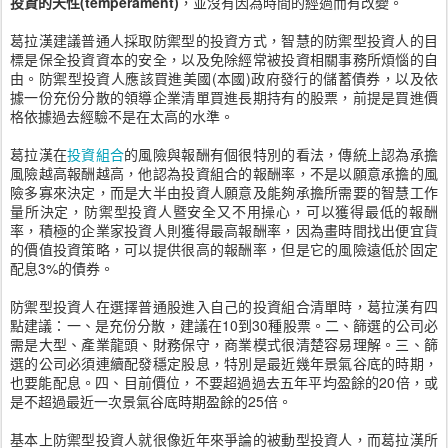
投資的天性(temperament)
，並沒有因為時間的經過而有改變。
葛拉漢建議普通人採取防禦型的投資方式，智慧的防禦型投資人的目
標是保全投資資本的安全，以及免除經常被投資相關事務所煩惱的自
由。防禦型投資人應該買進美國(本國)政府發行的儲蓄債券，以及依
據一份充份分散的領導企業清單買進長期持有的股票，前提是買進價
格依據過去經驗不是在太高的水準。
葛拉漢在
投資組合
的風險與報酬有個很特別的看法，傳統上認為承擔
風險越高報酬越高，他認為投資組合的報酬率，不是以願意承擔的風
險多寡來決定，而是大半由投資人願意及能夠承擔所需要的智慧工作
量所決定，防禦型投資人暨安全又不用操心，可以獲得最低的報酬
率，積極的企業家投資人則獲得最高報酬率，因為畫時間找出便宜貨
的價值投資策略，可以提供很高的報酬率，但是它的風險遠低於固定
配息3%的債券。
防禦型投資人在選擇普通股進入自己的投資組合清單時，葛拉漢有四
點建議：一、是充份分散，建議在10到30種股票。二、篩選的公司必
需是大型、產業龍頭、財務保守，商業模式很清楚容易理解。三、篩
選的公司必須連續配發穩定股息，特別是最近幾年景氣谷底的時期，
也要能配息。四、目前價位，不要超過過去五年平均盈餘的20倍，或
是不超過最近一次景氣谷底時期盈餘的25倍。
基本上防禦型投資人就很像近年來爭論的被動型投資人，而葛拉漢所