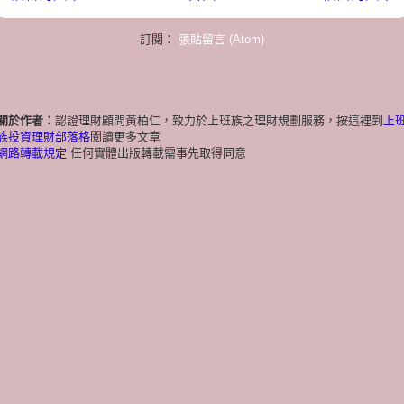
訂閱：
張貼留言 (Atom)
關於作者：
認證理財顧問黃柏仁，致力於上班族之理財規劃服務，按這裡到
上
族投資理財部落格
閱讀更多文章
網路轉載規定
任何實體出版轉載需事先取得同意