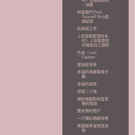
列》從基礎開始
－儲蓄
財富開門Think
Yourself Rich閱
讀紀錄
私房錢之爭
上班族輕鬆理財系
列》上班族要如
何開始自己理財
色戒，Lust,
Caution
夏娃經濟學
幸福的美麗華摩天
輪
幸福的滋味
榮總二十塊
理財規劃對財富累
積的幫助
寶來預約開戶
一夕爆紅網路效應
美國聯準會降息兩
碼