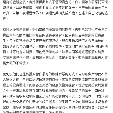
足夠的金錢之後，吉姆羅傑斯辭去了管理資金的工作，開始去騎摩托車環
遊世界，四處去冒險，然後他愛上了個年輕的女子，再帶著所愛花三年再
以賓士車第二次環遊世界，中間還到英國完成婚禮，也遇上自己父親的過
世。
有錢之後該怎麼花，恐怕是頗困擾富翁們的問題，否則巴菲特也不會決定
捐出大半的財富給比爾蓋茲的慈善基金會，因為這些白手起家的投資高
手，每次投資機會都是要經過精密評估，務必要物超所值才會買進標的，
對於消費的事恐怕也是一樣的心情與標準，要讓他們覺得花的有價值的項
目，才可能會去消費，而他們所賺的錢，如果以同等地嚴謹態度來消費，
空怕永遠也花不完。最想避免的反而可能是消費後，如果讓他感覺被人當
冤大頭的不愉快。
更何況他們往往將投資當作最好的鍛鍊智慧的方式，吉姆羅傑斯即使不替
人操盤之後，自己四處環球旅遊的時候，其實無時無刻還是在尋找與檢驗
過去的投資看法，判斷各國局勢的發展與投資機會，等於是寓投資於消費
之中。吉姆認為投資在剛剛戰亂結束的地方，或是開拓的疆土，開放移
民，政府廉明有效率的國家是較好的投資機會。第二次的環球，他表示關
掉的證券交易帳戶比新增的帳戶還多，似乎顯示上次的判斷有許多都過於
樂觀，很多新興國家新的政權最後還是變的和舊的一樣腐敗貪婪，無效率
的官僚制度與貪污是新興國家失敗的原因。