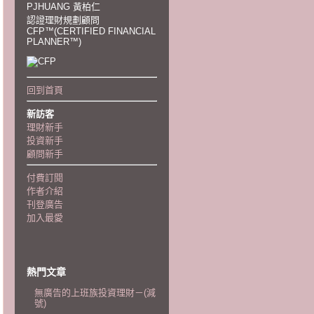
PJHUANG 黃柏仁
認證理財規劃顧問
CFP™(CERTIFIED FINANCIAL
PLANNER™)
回到首頁
新訪客
理財新手
投資新手
顧問新手
付費訂閱
作者介紹
刊登廣告
加入最愛
熱門文章
無廣告的上班族投資理財－(減
號)