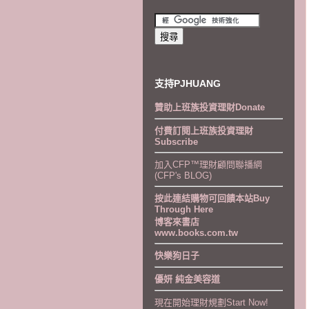
支持PJHUANG
贊助上班族投資理財Donate
付費訂閱上班族投資理財
Subscribe
加入CFP™理財顧問聯播網
(CFP's BLOG)
按此連結購物可回饋本站Buy
Through Here
博客來書店
www.books.com.tw
快樂狗日子
優妍 純金美容道
現在開始理財規劃Start Now!