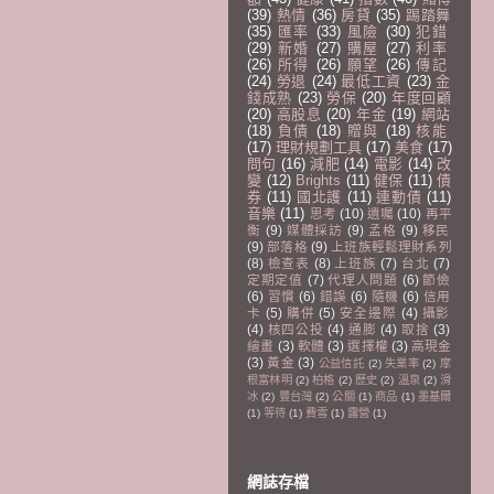
(39)
熱情
(36)
房貸
(35)
踢踏舞
(35)
匯率
(33)
風險
(30)
犯錯
(29)
新婚
(27)
購屋
(27)
利率
(26)
所得
(26)
願望
(26)
傳記
(24)
勞退
(24)
最低工資
(23)
金
錢成熟
(23)
勞保
(20)
年度回顧
(20)
高股息
(20)
年金
(19)
網站
(18)
負債
(18)
贈與
(18)
核能
(17)
理財規劃工具
(17)
美食
(17)
問句
(16)
減肥
(14)
電影
(14)
改
變
(12)
Brights
(11)
健保
(11)
債
券
(11)
國北護
(11)
連動債
(11)
音樂
(11)
思考
(10)
遺囑
(10)
再平
衡
(9)
媒體採訪
(9)
孟格
(9)
移民
(9)
部落格
(9)
上班族輕鬆理財系列
(8)
檢查表
(8)
上班族
(7)
台北
(7)
定期定值
(7)
代理人問題
(6)
節儉
(6)
習慣
(6)
錯誤
(6)
隨機
(6)
信用
卡
(5)
購併
(5)
安全邊際
(4)
攝影
(4)
核四公投
(4)
通膨
(4)
取捨
(3)
繪畫
(3)
軟體
(3)
選擇權
(3)
高現金
(3)
黃金
(3)
公益信託
(2)
失業率
(2)
摩
根富林明
(2)
柏格
(2)
歷史
(2)
溫泉
(2)
滑
冰
(2)
豐台灣
(2)
公關
(1)
商品
(1)
墨基爾
(1)
等待
(1)
費雪
(1)
露營
(1)
網誌存檔