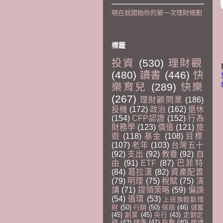
現在就開始你的第一次理財規劃
標籤
投資
(530)
理財觀
(480)
讀書
(446)
快
樂育兒
(289)
快樂
(267)
理財顧問業
(186)
投機
(172)
政治
(162)
退休
(154)
CFP認證
(152)
行為
財務學
(123)
價值
(121)
旅
遊
(118)
基金
(108)
目標
(107)
老年
(103)
台灣五十
(92)
支出
(92)
教養
(92)
自
由
(91)
ETF
(87)
巴菲特
(84)
葛拉漢
(82)
資產配置
(79)
明理
(75)
稅賦
(75)
演
講
(71)
提領策略
(59)
偏誤
(54)
循環
(53)
上班族輕鬆理
財
(50)
行銷
(50)
保險
(46)
儲蓄
(45)
創業
(45)
央行
(43)
定期定
額
(43)
健康
(41)
指數
(40)
賭博