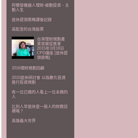
阿爾發機器人理財-被動投資、主
動人生
退休提領策略課後記錄
高配息的台灣股票
台灣理財規劃產
業發展促進會
2015年3月18日
CPD講座 [退休提
領策略]
2016理財規劃回顧
2015退休研討會 以指數化投資
進行投資規劃
有一位已婚的人看上一位未婚的
人
比別人早退休是一般人的財務目
標嗎？
高雄義大世界