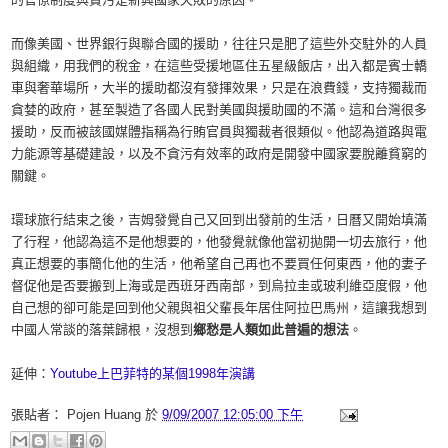
而像美國、世界銀行與聯合國的援助，往往只是肥了這些外交駐外的人員
與組織，用我們的稅金，在這些受援地區住五星級飯店，出入都是賓士轎
車與奢華場所，大半的援助都沒有發揮效果，只是在浪費錢，支持獨裁而
貪婪的政府，甚至製造了各國人民對美國與援助國的不滿。這和台灣很多
援助，反而被該國媒體指稱為行賄官員與獨裁者很類似。他認為道路與電
力能源等基礎建設，以及不貪污有效率的政府是開發中國家要脫離貧窮的
關鍵。
環球旅行結束之後，吉姆發覺自己又回到出發前的生活，日曆又開始填滿
了行程，他認為這不是他想要的，他發覺就像他當初拋開一切去旅行，他
真正想要的事簡化他的生活，他希望自己再也不要買任何東西，他的妻子
督促他是否要搬到上海或是西班牙西南部，到烏拉圭或玻利維亞度假，他
自己想的卻可能是回到他父親與祖父輩長年居住阿拉巴馬州，這讓我想到
中國人常談的落葉歸根，沒想到
鄉愁是人類如此普遍的想法
。
延伸：
Youtube上巴菲特的某個1998年演講
張貼者：
Pojen Huang
於
9/09/2007 12:05:00 下午