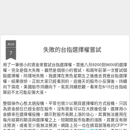
AUG
失敗的台指選擇權嘗試
7
用了一筆很小的資金來嘗試台指選擇權，買進八月9200到9600的選擇
權，完全是個大失敗，雖然是個很小的嘗試，和兩年前第一次嘗試個
股選擇權，同樣地失敗，我選擇在黑色星期五之後進去買進台指選擇
權，結果很慘，正如大家已經看到的，這幾天的股市小反彈後，持續
向下探底，美國股市持續向下，氣氛持續悲觀，看來在8/15日台指結
算前不太可能反彈大漲。
整個操作心態太過投機，平常也很少以期貨選擇權的方式投機，只因
為資金部位已經全部在股市，沒有資金可以在大跌後低接，選擇用小
金額來在選擇權投機，顯示對股市長期上漲的信心，其實無法運用在
每月結算的期貨與選擇權之上，短期間股市指數的漲跌，其實沒有辦
法預測，或者至少我無法預測，網路上另一位在撰寫部落格的CFP™