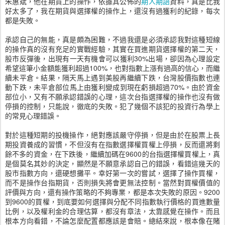
朱惠斌，他在期貨上的操作，依據其公佈的
期人期語
資料，真是比我
好太多了，我在期貨與選擇權的操作上，還沒有過獲利的紀錄，每次
都是失敗。
承認自己的無能，真是頗為困難，不過我還是必須承認我對這種短線
的操作真的沒有充足的實戰經驗，其實在買進期貨選擇權的第二天，
股市反彈後，出現有一天有機會可以獲利30%出場，卻因為心理設定
希望這筆小金額能獲利超過100%，也對指數上漲有過高的信心，而繼
續未平倉。結果，隔天馬上遇到美股再繼續下跌，台灣股價指數也連
動下跌，未平倉部位馬上由獲利變成到現在虧損超過70%。由於資金
部位小，又有不願承認錯誤的心理，這次台指選擇權的操作也沒有做
停損的控制，只能說，徹底的失敗。犯了幾個不該犯的投資行為學上
的常見心理錯誤。
對於這種短期的投機操作，絕對應該嚴守停損，但是由於在股票上長
期投資養成的習慣，不但沒有在指數選擇權買權上停損，反而還將剩
餘不多的資金，在下跌後，繼續加碼在9600的台指選擇權買權上，真
是個莫名其妙的決定，顯然是不願意承認自己的錯誤，看錯這幾天的
股市指數方向，還硬想攤平。幸好第一次的嘗試，選擇了操作買權，
而不是操作台指期貨，否則損失將會更無法控制。當然對買權價值的
評價與方向，還有操作策略的不夠專業，都是本次失敗的原因。9200
到9600的買權，到底要如何選擇與分配不同指數執行價格的買進數量
比例，以及權利金的合理估算，都沒有章法，太靠感覺在操作。而且
根本方向看錯，不論怎麼配置都應該是會賠。總結來說，根本像在賭