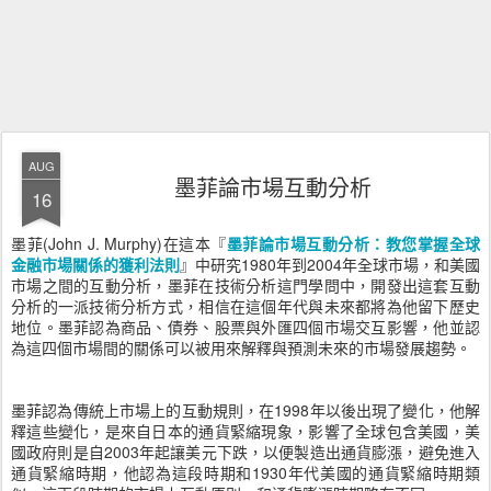
AUG
墨菲論市場互動分析
16
墨菲(John J. Murphy)在這本『
墨菲論市場互動分析：教您掌握全球
金融市場關係的獲利法則
』中研究1980年到2004年全球市場，和美國
市場之間的互動分析，墨菲在技術分析這門學問中，開發出這套互動
分析的一派技術分析方式，相信在這個年代與未來都將為他留下歷史
地位。墨菲認為商品、債券、股票與外匯四個市場交互影響，他並認
為這四個市場間的關係可以被用來解釋與預測未來的市場發展趨勢。
墨菲認為傳統上市場上的互動規則，在1998年以後出現了變化，他解
釋這些變化，是來自日本的通貨緊縮現象，影響了全球包含美國，美
國政府則是自2003年起讓美元下跌，以便製造出通貨膨漲，避免進入
通貨緊縮時期，他認為這段時期和1930年代美國的通貨緊縮時期類