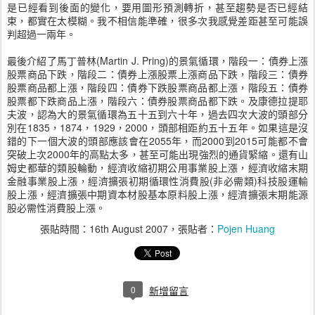
是已經看到後面的變化，要用圖形預測轉折，甚至趨勢是否已經結
束，都實在太模糊。我不相信能準確，很多次我感覺差距甚至可能誤
判超過一兩年。
最後介紹了馬丁普林(Martin J. Pring)的景氣循環，階段一：債券上漲
股票商品下跌，階段二：債券上漲股票上漲商品下跌，階段三：債券
股票商品都上漲，階段四：債券下跌股票商品都上漲，階段五：債券
股票都下跌商品上漲，階段六：債券股票商品都下跌。及康德拉提耶
夫波，認為大的景氣循環為五十五到六十年，過去四次大波的頭部分
別在1835，1874，1929，2000，頭部相距約五十五年。如果這是沒
錯的下一個大波的頭部應該會在2055年，而2000到2015可能都不會
突破上次2000年的高點太多，甚至可能出現強烈的通貨緊縮。還有山
姆史都華的類股輪動，經濟收縮初期公用事業股上漲，經濟收縮末期
金融事業股上漲，經濟擴張初期循環性消費股(非必需類)科技股運輸
股上漲，經濟擴張中期資本材股基本原料股上漲，經濟擴張末期能源
股必需性消費股上漲。
張貼時間：
16th August 2007
，張貼者：
Pojen Huang
0
新增留言