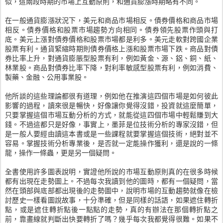
似，這兩段時期的市場上互動原則，和通貨膨漲時期略有不同。
在一般通貨膨漲狀況下，美元和商品市場相反。債券價格和商品市場
相反。債券價格和股票市場趨勢方向相同。債券領先股票作頭與打
底。美元上漲對債券價格和股票市場都是利多。美元走軟對跨國企業
股票有利。通貨緊縮時期則債券價格上漲和股票市場下跌。商品對債
券比率上升，對通貨膨脹型股票有利，例如黃金、源、鋁、銅、紙、
林業股。商品對債券比率下降，對利率敏感型股票有利，例如消費、
製藥、金融、公用事業股。
他所談的這些理論都很有道理，例如他在推演這四個市場是如何彼此
影響的過程，讀來很是暢快，好像讓你覺得沒錯，投資就這麼簡單，
只要掌握這個市場互動分析的方式，就能從這四個市場中輕鬆賺到大
錢。不過這都只是好像，事實上，墨菲是位技術分析的專家沒錯，但
是一般人要經由讀這本書或是一些課程就要掌握這個技術，絕對並不
容易。掌握技術分析專業後，是否就一定能操作獲利，還是說的一條
龍，操作一條蟲，更是另一個疑問。
全書使用許多圖表說明，實證他所說的市場互動原則真的在很多時候
都有出現在走勢圖上。不過每次我讀到他的圖時，都有一個疑問，當
然在頭部與底部都出現後的走勢圖中，說明市場的互動趨勢就像在檢
討歷史一樣看圖說故事，十分準確，但是同樣的話語，如果遮住轉折
點，或是遮住轉折點後一點點的走勢，真的有辦法在那個轉折點之
前，靠畫線就判斷出快要轉折了嗎？幾乎每次我都覺得很難。如果不