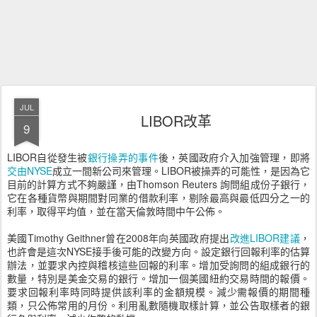
JUL
LIBOR改革
9
LIBOR自從發生被
銀行操弄的事件
後，英國政府介入加強管理，即將
交由NYSE
成立一間新公司來管理。LIBOR被操弄的可能性，是因為它
目前的計算方式不夠嚴謹，由Thomson Reuters 詢問組成份子銀行，
它在各種貨幣與期間對同業的借款利率，剔除最高與最低四分之一的
利率，取得平均值，並在當天倫敦時間中午公佈。
美國Timothy Geithner曾在2008年向英國政府提出
改進LIBOR建議
，
也許會是這次NYSE接手後可能的改變方向。設定銀行回報利率的估算
辦法，並要求內控與稽核這些回報的利率。增加受詢問的組成銀行的
數量，特別是美金交易的銀行。增加一個美國紐約交易時間的報價。
要求回報利率時同時提供該利率的金額規模。減少需報價的期間種
類，只公佈常用的月份。利用亂數隨機取樣計算，並公告取樣者的銀