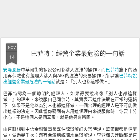
NOV
巴菲特：經營企業最危險的一句話
14
安隆風暴
中華爾街的多家公司都涉入違法的操作，而
巴菲特
旗下的通
用再保險也有經理人涉入與AIG的違法的交易操作，所以讓
巴菲特說
出經營企業最危險的一句話
就是：『別人也都這樣做。』
巴菲特認為一個聰明的經理人，如果得要說出像『別人也都這樣
做。』的理由，來說服自己同儕時，其實表示這件決策在正常的邏輯
下，如果不是他以為別人也都這樣做，一個合理的經理人是不可能做
出這樣的決定。因此當你聽到有人用這個理由來說服你時，你要十分
小心，不是這個人是個笨蛋，就是他另有所圖。
由這聯想到中信金副董事長辜仲諒辯解紅火案時說，華爾街都是這麼
做，做過幾千次；還有台灣總統陳水扁辯解說，李登輝與連戰都是這