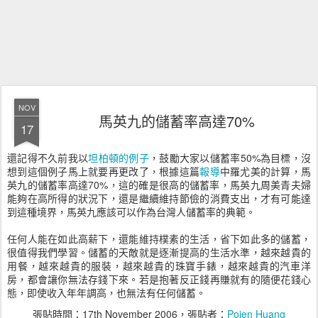
NOV
馬英九的儲蓄率高達70%
17
還記得不久前我以
坦柏頓的例子
，鼓勵大家以儲蓄率50%為目標，沒
想到這個例子馬上就要再更改了，根據這篇
報導
中羅尤美的計算，馬
英九的儲蓄率高達70%，這的確是很高的儲蓄率，馬英九周美青夫婦
能夠在高所得的狀況下，還是繼續維持節儉的消費支出，才有可能達
到這種境界，馬英九應該可以作為台灣人儲蓄率的典範。
任何人能在如此高薪下，還能維持樸素的生活，省下如此多的儲蓄，
很值得我們學習。儲蓄的天敵就是逐漸提高的生活水準，越來越貴的
用餐，越來越貴的服裝，越來越貴的珠寶手錶，越來越貴的汽車洋
房，都會讓你無法存錢下來。若是抱著反正錢再賺就有的隨便花錢心
態，即使收入年年調高，也無法有任何儲蓄。
張貼時間：
17th November 2006
，張貼者：
Pojen Huang