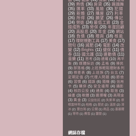
(39)
熱情
(36)
房貸
(35)
踢踏舞
(35)
匯率
(33)
風險
(30)
犯錯
(29)
新婚
(27)
購屋
(27)
利率
(26)
所得
(26)
願望
(26)
傳記
(24)
勞退
(24)
最低工資
(23)
金
錢成熟
(23)
勞保
(20)
年度回顧
(20)
高股息
(20)
年金
(19)
網站
(18)
負債
(18)
贈與
(18)
核能
(17)
理財規劃工具
(17)
美食
(17)
問句
(16)
減肥
(14)
電影
(14)
改
變
(12)
Brights
(11)
健保
(11)
債
券
(11)
國北護
(11)
連動債
(11)
音樂
(11)
思考
(10)
遺囑
(10)
再平
衡
(9)
媒體採訪
(9)
孟格
(9)
移民
(9)
部落格
(9)
上班族輕鬆理財系列
(8)
檢查表
(8)
上班族
(7)
台北
(7)
定期定值
(7)
代理人問題
(6)
節儉
(6)
習慣
(6)
錯誤
(6)
隨機
(6)
信用
卡
(5)
購併
(5)
安全邊際
(4)
攝影
(4)
核四公投
(4)
通膨
(4)
取捨
(3)
繪畫
(3)
軟體
(3)
選擇權
(3)
高現金
(3)
黃金
(3)
公益信託
(2)
失業率
(2)
摩
根富林明
(2)
柏格
(2)
歷史
(2)
溫泉
(2)
滑
冰
(2)
豐台灣
(2)
公關
(1)
商品
(1)
墨基爾
(1)
等待
(1)
費雪
(1)
露營
(1)
網誌存檔