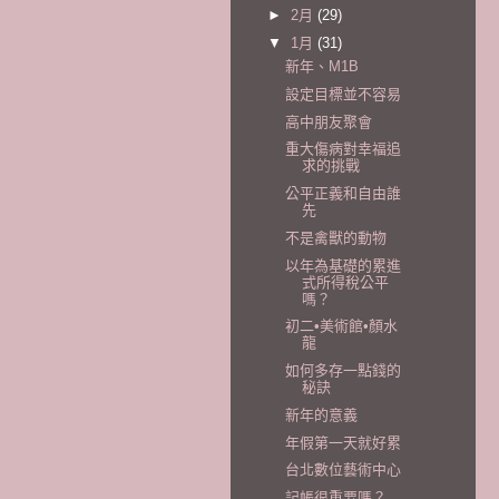
►
2月
(29)
▼
1月
(31)
新年、M1B
設定目標並不容易
高中朋友聚會
重大傷病對幸福追
求的挑戰
公平正義和自由誰
先
不是禽獸的動物
以年為基礎的累進
式所得稅公平
嗎？
初二•美術館•顏水
龍
如何多存一點錢的
秘訣
新年的意義
年假第一天就好累
台北數位藝術中心
記帳很重要嗎？