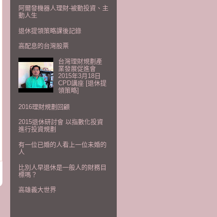
阿爾發機器人理財-被動投資、主
動人生
退休提領策略課後記錄
高配息的台灣股票
台灣理財規劃產
業發展促進會
2015年3月18日
CPD講座 [退休提
領策略]
2016理財規劃回顧
2015退休研討會 以指數化投資
進行投資規劃
有一位已婚的人看上一位未婚的
人
比別人早退休是一般人的財務目
標嗎？
高雄義大世界