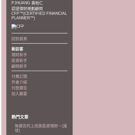
PJHUANG 黃柏仁
認證理財規劃顧問
CFP™(CERTIFIED FINANCIAL
PLANNER™)
回到首頁
新訪客
理財新手
投資新手
顧問新手
付費訂閱
作者介紹
刊登廣告
加入最愛
熱門文章
無廣告的上班族投資理財－(減
號)