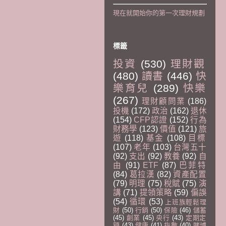
現在就開始你的第一次理財規劃
標籤
投資
(530)
理財觀
(480)
讀書
(446)
快
樂育兒
(289)
快樂
(267)
理財顧問業
(186)
投機
(172)
政治
(162)
退休
(154)
CFP認證
(152)
行為
財務學
(123)
價值
(121)
旅
遊
(118)
基金
(108)
目標
(107)
老年
(103)
台灣五十
(92)
支出
(92)
教養
(92)
自
由
(91)
ETF
(87)
巴菲特
(84)
葛拉漢
(82)
資產配置
(79)
明理
(75)
稅賦
(75)
演
講
(71)
提領策略
(59)
偏誤
(54)
循環
(53)
上班族輕鬆理
財
(50)
行銷
(50)
保險
(46)
儲蓄
(45)
創業
(45)
央行
(43)
定期定
額
(43)
健康
(41)
指數
(40)
賭博