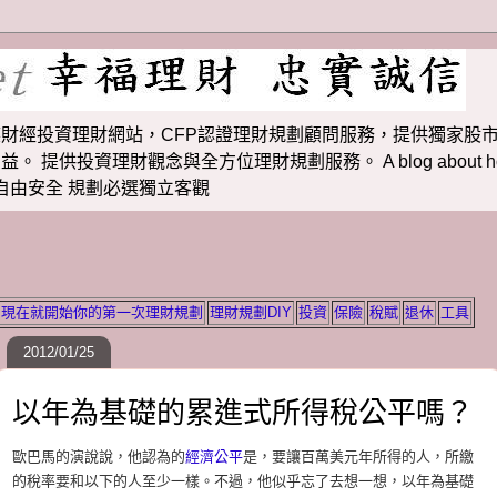
財經投資理財網站，CFP認證理財規劃顧問服務，提供獨家股市
投資理財觀念與全方位理財規劃服務。 A blog about how to m
 理財若想自由安全 規劃必選獨立客觀
現在就開始你的第一次理財規劃
理財規劃DIY
投資
保險
稅賦
退休
工具
2012/01/25
以年為基礎的累進式所得稅公平嗎？
歐巴馬的演說說，他認為的
經濟公平
是，要讓百萬美元年所得的人，所繳
的稅率要和以下的人至少一樣。不過，他似乎忘了去想一想，以年為基礎