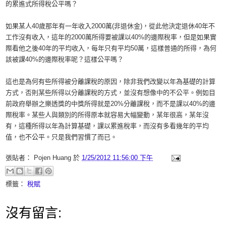
的累進式所得稅公平嗎？
如果某人40歲那年有一年收入2000萬(非退休金)，從此他決定退休40年不
工作沒有收入，這年的2000萬所得要被課以40%的邊際稅率，但是如果實
際看他之後40年的平均收入，每年只有平均50萬，這樣普通的所得，為何
該被課40%的邊際稅率呢？這樣公平嗎？
這也是為何有些所得被分離課稅的原因，除非我們改變以年為基礎的計算
方式，否則某些所得以分離課稅的方式，並沒有想像中的不公平。例如目
前政府舉辦之樂透獎的中獎所得就是20%分離課稅，而不是課以40%的邊
際稅率。某些人與類別的所得原本就容易大幅變動，某年很高，某年沒
有，這種所得以年為計算基礎，課以累進稅率，而沒有多看幾年的平均
值，也不公平。只是我們習慣了而已。
張貼者：
Pojen Huang
於
1/25/2012 11:56:00 下午
標籤：
稅賦
沒有留言: