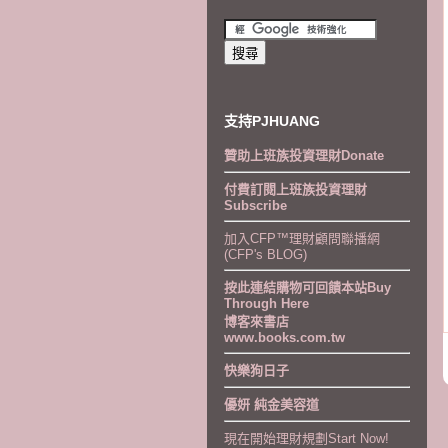
支持PJHUANG
贊助上班族投資理財Donate
付費訂閱上班族投資理財
Subscribe
加入CFP™理財顧問聯播網
(CFP's BLOG)
按此連結購物可回饋本站Buy
Through Here
博客來書店
www.books.com.tw
快樂狗日子
優妍 純金美容道
現在開始理財規劃Start Now!